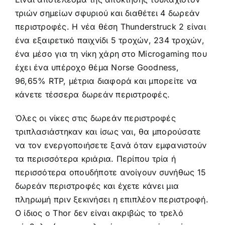
τριών σημείων σφυριού και διαθέτει 4 δωρεάν
περιστροφές. Η νέα θέση Thunderstruck 2 είναι
ένα εξαιρετικό παιχνίδι 5 τροχών, 234 τροχών,
ένα μέσο για τη νίκη χάρη στο Microgaming που
έχει ένα υπέροχο θέμα Norse Goodness,
96,65% RTP, μέτρια διαφορά και μπορείτε να
κάνετε τέσσερα δωρεάν περιστροφές.
Όλες οι νίκες στις δωρεάν περιστροφές
τριπλασιάστηκαν και ίσως ναι, θα μπορούσατε
να τον ενεργοποιήσετε ξανά όταν εμφανιστούν
τα περισσότερα κριάρια. Περίπου τρία ή
περισσότερα οπουδήποτε ανοίγουν συνήθως 15
δωρεάν περιστροφές και έχετε κάνει μια
πληρωμή πριν ξεκινήσει η επιπλέον περιστροφή.
Ο ίδιος ο Thor δεν είναι ακριβώς το τρελό