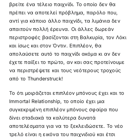
βρείτε ένα τέλειο παιχνίδι. Το οποίο δεν θα
πρέπει να αποτελεί πρόβλημα, παρόλο που,
αντί για κάποιο άλλο παιχνίδι, τα λιμάνια δεν
απαιτούν πολλή έρευνα. Οι άλλες δωρεάν
περιστροφές βασίζονται στη Βαλκυρία, τον Λόκι
και ίσως και στον Όντιν. Επιπλέον, θα
απολαύσετε αυτό το παιχνίδι ακόμα κι αν δεν
έχετε παίξει το πρώτο, αν και σας προτείνουμε
να περιστρέψετε και τους νεότερους τροχούς
από το Thunderstruck!
Το ότι μοιράζεται επιπλέον μπόνους έχει και το
Immortal Relationship, το οποίο έχει μια
συγκεκριμένη επιπλέον μπόνους σφαίρα που
δίνει σταδιακά τα καλύτερα δυνατά
αποτελέσματα για να το ξεκλειδώσετε. Το νέο
τρελό είναι η εικόνα του παιχνιδιού και έτσι