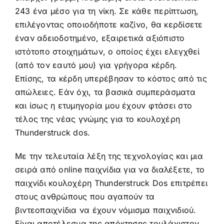
243 ένα μέσο για τη νίκη. Σε κάθε περίπτωση,
επιλέγοντας οποιοδήποτε καζίνο, θα κερδίσετε
έναν αδειοδοτημένο, εξαιρετικά αξιόπιστο
ιστότοπο στοιχημάτων, ο οποίος έχει ελεγχθεί
(από τον εαυτό μου) για γρήγορα κέρδη.
Επίσης, τα κέρδη υπερέβησαν το κόστος από τις
απώλειες. Εάν όχι, τα βασικά συμπεράσματα
και ίσως η ετυμηγορία μου έχουν φτάσει στο
τέλος της νέας γνώμης για το κουλοχέρη
Thunderstruck dos.
Με την τελευταία λέξη της τεχνολογίας και μια
σειρά από online παιχνίδια για να διαλέξετε, το
παιχνίδι κουλοχέρη Thunderstruck Dos επιτρέπει
στους ανθρώπους που αγαπούν τα
βιντεοπαιχνίδια να έχουν νόμισμα παιχνιδιού.
Είναι αποτέλεσμα της απόκτησης τουλάχιστον