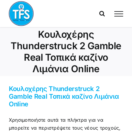
Skip
to
content
Κουλοχέρης
Thunderstruck 2 Gamble
Real Τοπικά καζίνο
Λιμάνια Online
Κουλοχέρης Thunderstruck 2
Gamble Real Τοπικά καζίνο Λιμάνια
Online
Χρησιμοποιήστε αυτά τα πλήκτρα για να
μπορείτε να περιστρέψετε τους νέους τροχούς,