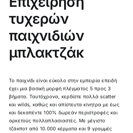
Επιχείρηση
τυχερών
παιχνιδιών
μπλακτζάκ
Το παιχνίδι είναι εύκολο στην εμπειρία επειδή
έχει μια βασική μορφή πλέγματος 5 προς 3
βήματα. Ταυτόχρονα, κερδίστε πολλά scatter
και wilds, καθώς και απίστευτα κίνητρα με έως
και δεκαπέντε 100% δωρεάν περιστροφές και
αρκετούς πολλαπλασιαστές. Με μέγιστο
τζάκποτ από 10.000 κέρματα και 9 γραμμές