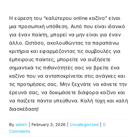
Η εύρεση του “καλύτερου online καζίνο” είναι
μια προσωπική υπόθεση. Αυτό που είναι ιδανικό
για έναν παίκτη, μπορεί να μην είναι για έναν
άλλο. Ωστόσο, ακολουθώντας τα παραπάνω
κριτήρια και εφαρμόζοντας τις συμβουλές για
έμπειρους παίκτες, μπορείτε να αυξήσετε
σημαντικά τις πιθανότητές σας να βρείτε ένα
καζίνο που να ανταποκρίνεται στις ανάγκες και
τις προτιμήσεις σας. Μην ξεχνάτε να κάνετε την
έρευνά σας, να δοκιμάσετε διάφορα καζίνο και
να παίζετε πάντα υπεύθυνα. Καλή τύχη και καλή
διασκέδαση!
By
admin
|
February 3, 2026
|
Uncategorized
|
0
Comments