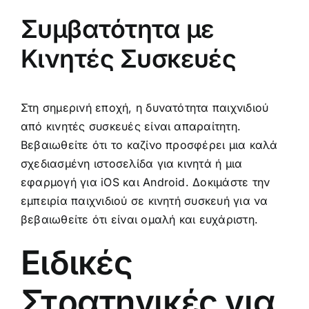
Συμβατότητα με
Κινητές Συσκευές
Στη σημερινή εποχή, η δυνατότητα παιχνιδιού
από κινητές συσκευές είναι απαραίτητη.
Βεβαιωθείτε ότι το καζίνο προσφέρει μια καλά
σχεδιασμένη ιστοσελίδα για κινητά ή μια
εφαρμογή για iOS και Android. Δοκιμάστε την
εμπειρία παιχνιδιού σε κινητή συσκευή για να
βεβαιωθείτε ότι είναι ομαλή και ευχάριστη.
Ειδικές
Στρατηγικές για