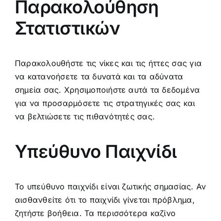
Παρακολούθηση
Στατιστικών
Παρακολουθήστε τις νίκες και τις ήττες σας για
να κατανοήσετε τα δυνατά και τα αδύνατα
σημεία σας. Χρησιμοποιήστε αυτά τα δεδομένα
για να προσαρμόσετε τις στρατηγικές σας και
να βελτιώσετε τις πιθανότητές σας.
Υπεύθυνο Παιχνίδι
Το υπεύθυνο παιχνίδι είναι ζωτικής σημασίας. Αν
αισθανθείτε ότι το παιχνίδι γίνεται πρόβλημα,
ζητήστε βοήθεια. Τα περισσότερα καζίνο