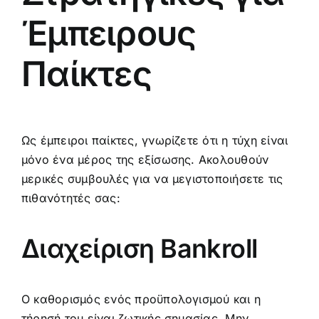
Έμπειρους
Παίκτες
Ως έμπειροι παίκτες, γνωρίζετε ότι η τύχη είναι
μόνο ένα μέρος της εξίσωσης. Ακολουθούν
μερικές συμβουλές για να μεγιστοποιήσετε τις
πιθανότητές σας:
Διαχείριση Bankroll
Ο καθορισμός ενός προϋπολογισμού και η
τήρησή του είναι ζωτικής σημασίας. Μην