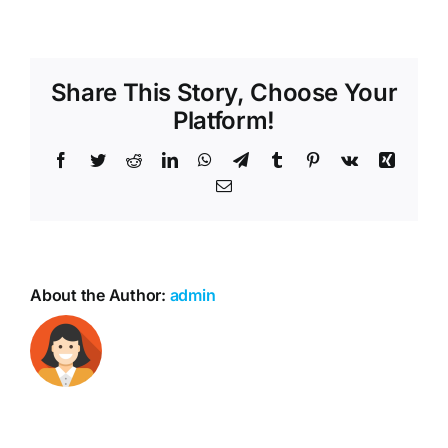
Share This Story, Choose Your
Platform!
Facebook
Twitter
Reddit
LinkedIn
WhatsApp
Telegram
Tumblr
Pinterest
Vk
Xing
Email
About the Author:
admin