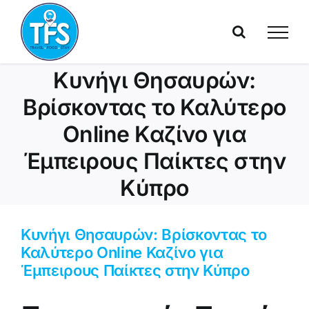
Skip
to
content
Κυνήγι Θησαυρών:
Βρίσκοντας το Καλύτερο
Online Καζίνο για
Έμπειρους Παίκτες στην
Κύπρο
Κυνήγι Θησαυρών: Βρίσκοντας το
Καλύτερο Online Καζίνο για
Έμπειρους Παίκτες στην Κύπρο