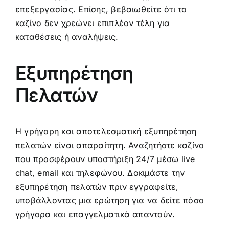
επεξεργασίας. Επίσης, βεβαιωθείτε ότι το
καζίνο δεν χρεώνει επιπλέον τέλη για
καταθέσεις ή αναλήψεις.
Εξυπηρέτηση
Πελατών
Η γρήγορη και αποτελεσματική εξυπηρέτηση
πελατών είναι απαραίτητη. Αναζητήστε καζίνο
που προσφέρουν υποστήριξη 24/7 μέσω live
chat, email και τηλεφώνου. Δοκιμάστε την
εξυπηρέτηση πελατών πριν εγγραφείτε,
υποβάλλοντας μια ερώτηση για να δείτε πόσο
γρήγορα και επαγγελματικά απαντούν.