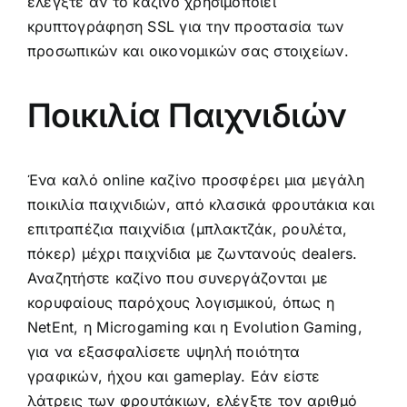
ελέγξτε αν το καζίνο χρησιμοποιεί
κρυπτογράφηση SSL για την προστασία των
προσωπικών και οικονομικών σας στοιχείων.
Ποικιλία Παιχνιδιών
Ένα καλό online καζίνο προσφέρει μια μεγάλη
ποικιλία παιχνιδιών, από κλασικά φρουτάκια και
επιτραπέζια παιχνίδια (μπλακτζάκ, ρουλέτα,
πόκερ) μέχρι παιχνίδια με ζωντανούς dealers.
Αναζητήστε καζίνο που συνεργάζονται με
κορυφαίους παρόχους λογισμικού, όπως η
NetEnt, η Microgaming και η Evolution Gaming,
για να εξασφαλίσετε υψηλή ποιότητα
γραφικών, ήχου και gameplay. Εάν είστε
λάτρεις των φρουτάκιων, ελέγξτε τον αριθμό