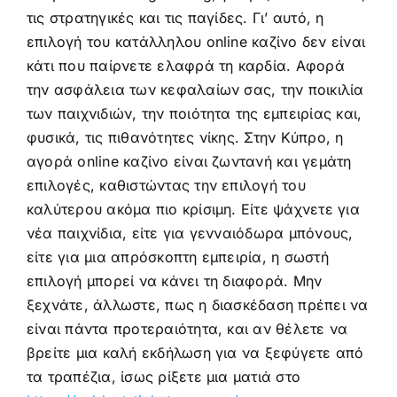
τις στρατηγικές και τις παγίδες. Γι’ αυτό, η
επιλογή του κατάλληλου online καζίνο δεν είναι
κάτι που παίρνετε ελαφρά τη καρδία. Αφορά
την ασφάλεια των κεφαλαίων σας, την ποικιλία
των παιχνιδιών, την ποιότητα της εμπειρίας και,
φυσικά, τις πιθανότητες νίκης. Στην Κύπρο, η
αγορά online καζίνο είναι ζωντανή και γεμάτη
επιλογές, καθιστώντας την επιλογή του
καλύτερου ακόμα πιο κρίσιμη. Είτε ψάχνετε για
νέα παιχνίδια, είτε για γενναιόδωρα μπόνους,
είτε για μια απρόσκοπτη εμπειρία, η σωστή
επιλογή μπορεί να κάνει τη διαφορά. Μην
ξεχνάτε, άλλωστε, πως η διασκέδαση πρέπει να
είναι πάντα προτεραιότητα, και αν θέλετε να
βρείτε μια καλή εκδήλωση για να ξεφύγετε από
τα τραπέζια, ίσως ρίξετε μια ματιά στο