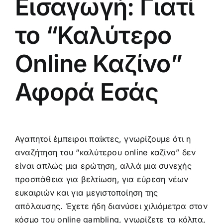
Εισαγωγή: Γιατί
το “Καλύτερο
Online Καζίνο”
Αφορά Εσάς
Αγαπητοί έμπειροι παίκτες, γνωρίζουμε ότι η
αναζήτηση του “καλύτερου online καζίνο” δεν
είναι απλώς μια ερώτηση, αλλά μια συνεχής
προσπάθεια για βελτίωση, για εύρεση νέων
ευκαιριών και για μεγιστοποίηση της
απόλαυσης. Έχετε ήδη διανύσει χιλιόμετρα στον
κόσμο του online gambling, γνωρίζετε τα κόλπα,