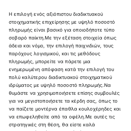
Η επιλογή ενός αξιόπιστου διαδικτυακού
στοιχηματικής επιχείρησης με υψηλό ποσοστό
πληρωμής είναι βασικό για οποιοδήποτε τύπο
σοβαρό παίκτη.Με την εξέταση στοιχεία όπως
άδεια και νόμο, την επιλογή παιχνιδιών, τους
παρόχους λογισμικού, και τις μεθόδους
πληρωμής, μπορείτε να πάρετε μια
ενημερωμένη απόφαση κατά την επιλογή του
πολύ καλύτερου διαδικτυακού στοιχηματικού
ιδρύματος με υψηλό ποσοστό πληρωμής.Να
θυμάστε να χρησιμοποιήσετε επίσης συμβουλές
για να μεγιστοποιήσετε τα κέρδη σας, όπως το
να παίζετε μοντέρνα έπαθλα κουλοχέρηδες και
να επωφεληθείτε από τα οφέλη.Με αυτές τις
στρατηγικές στη θέση, θα είστε καλά