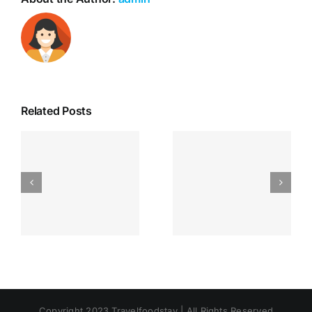
Related Posts
Copyright 2023 Travelfoodstay | All Rights Reserved