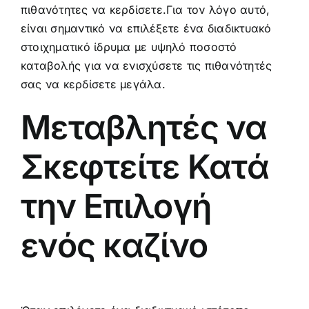
πιθανότητες να κερδίσετε.Για τον λόγο αυτό,
είναι σημαντικό να επιλέξετε ένα διαδικτυακό
στοιχηματικό ίδρυμα με υψηλό ποσοστό
καταβολής για να ενισχύσετε τις πιθανότητές
σας να κερδίσετε μεγάλα.
Μεταβλητές να
Σκεφτείτε Κατά
την Επιλογή
ενός καζίνο