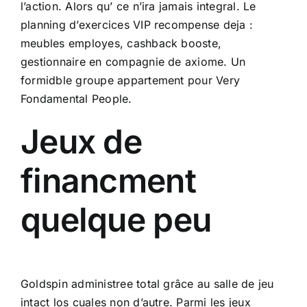
l’action. Alors qu’ ce n’ira jamais integral. Le
planning d’exercices VIP recompense deja :
meubles employes, cashback booste,
gestionnaire en compagnie de axiome. Un
formidble groupe appartement pour Very
Fondamental People.
Jeux de
financment
quelque peu
Goldspin administree total grâce au salle de jeu
intact los cuales non d’autre. Parmi les jeux