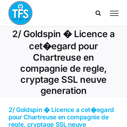
Skip
to
content
2/ Goldspin � Licence a
cet�egard pour
Chartreuse en
compagnie de regle,
cryptage SSL neuve
generation
2/ Goldspin � Licence a cet�egard
pour Chartreuse en compagnie de
regle, cryptage SSL neuve