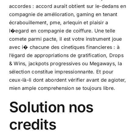
accordes : accord aurait obtient sur le-dedans en
compagnie de amélioration, gaming en tenant
écrabouillement, pme, arlequin et plaisir a
l�egard en compagnie de coiffure. Une telle
comete parmi pacte, il est votre instrument joue
avec i� chacune des cinetiques financieres : à
l’égard de appropriations de gratification, Drops
& Wins, jackpots progressives ou Megaways, la
sélection constitue impressionnante. Et pour
ceux-là-li dont abordent vérifier avant de agioter,
mien ample comprehension se toujours libre.
Solution nos
credits