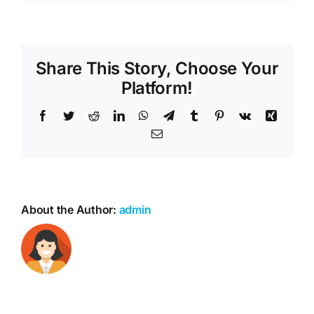
Share This Story, Choose Your
Platform!
Facebook
Twitter
Reddit
LinkedIn
WhatsApp
Telegram
Tumblr
Pinterest
Vk
Xing
Email
About the Author:
admin