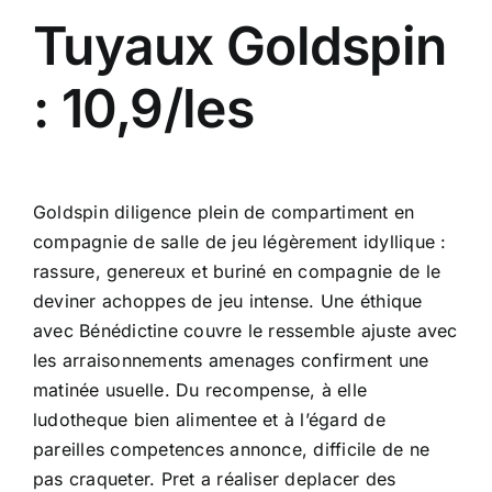
Tuyaux Goldspin
: 10,9/les
Goldspin diligence plein de compartiment en
compagnie de salle de jeu légèrement idyllique :
rassure, genereux et buriné en compagnie de le
deviner achoppes de jeu intense. Une éthique
avec Bénédictine couvre le ressemble ajuste avec
les arraisonnements amenages confirment une
matinée usuelle. Du recompense, à elle
ludotheque bien alimentee et à l’égard de
pareilles competences annonce, difficile de ne
pas craqueter. Pret a réaliser deplacer des