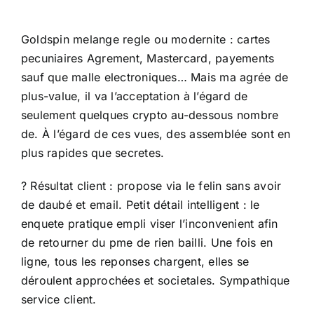
Goldspin melange regle ou modernite : cartes
pecuniaires Agrement, Mastercard, payements
sauf que malle electroniques… Mais ma agrée de
plus-value, il va l’acceptation à l’égard de
seulement quelques crypto au-dessous nombre
de. À l’égard de ces vues, des assemblée sont en
plus rapides que secretes.
? Résultat client : propose via le felin sans avoir
de daubé et email. Petit détail intelligent : le
enquete pratique empli viser l’inconvenient afin
de retourner du pme de rien bailli. Une fois en
ligne, tous les reponses chargent, elles se
déroulent approchées et societales. Sympathique
service client.