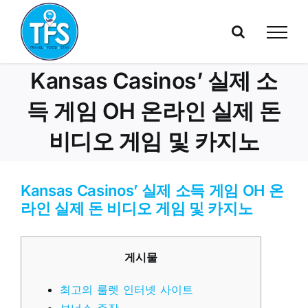
Skip
to
content
Kansas Casinos’ 실제 소
득 게임 OH 온라인 실제 돈
비디오 게임 및 카지노
Kansas Casinos’ 실제 소득 게임 OH 온
라인 실제 돈 비디오 게임 및 카지노
게시물
최고의 룰렛 인터넷 사이트