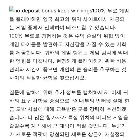
100% 무료 게임
을 플레이하면 영국 최고의 위치 사이트에서 제공되
는 게임 중에서 선택하여 테스트할 수 있습니다.
100% 무료로 경험하는 것은 수익 손실의 위협 없이
게임 타이틀을 발견하고 자신감을 가질 수 있는 기회
를 제공합니다. 귀하의 게임 행위는 게임 감각에 막대
한 영향을 미칩니다. 현명하게 플레이하기 위한 비용
관리와 시간이 좋으면 개인의 큰 승리를 추구하는 것
사이의 적절한 균형을 찾으십시오.
질문에 답하기 위해 추가 정보를 캡처하세요. 이제 귀
하의 요구 사항을 중심으로 PA 내부의 인터넷 실제 현
금 도박 시설에 대해 교육받은 곳을 강력히 추천하겠
습니다. 더 많은 참가자가 특정 위치의 비디오 게임을
즐길수록 계속해서 큰 대박이 터질 것입니다. 누군가
가 새로운 잭팟에 당첨되면 새로운 상금이 재설정되