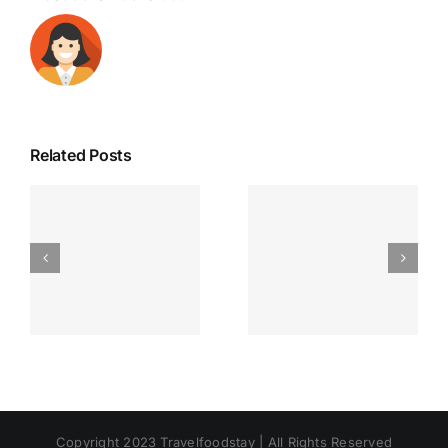
Related Posts
Copyright 2023 Travelfoodstay | All Rights Reserved