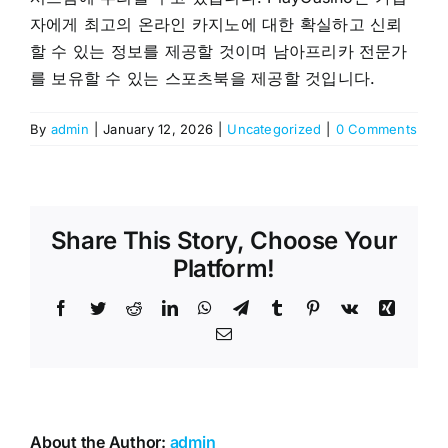
자에게 최고의 온라인 카지노에 대한 확실하고 신뢰
할 수 있는 정보를 제공할 것이며 남아프리카 전문가
를 보유할 수 있는 스포츠북을 제공할 것입니다.
By
admin
|
January 12, 2026
|
Uncategorized
|
0 Comments
Share This Story, Choose Your
Platform!
Facebook
Twitter
Reddit
LinkedIn
WhatsApp
Telegram
Tumblr
Pinterest
Vk
Xing
Email
About the Author:
admin