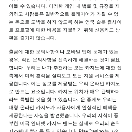
어들 수 있습니다. 이러한 게임 내 법률 및 규정을 제
외하고 사람들은 일반적으로 플레이어가 가질 수 없
는 돈으로 도박을 하지 않도록 하는 영국 슬롯 웹사이
트 프로필에 대한 비용을 지불하기 위해 신용카드 상
환을 즐기지 않습니다.
출금에 대한 문의사항이나 모바일 앱에 문제가 있는
경우, 직접 문의사항을 신속하게 해결하는 것이 필요
합니다. 우리는 내가 추천하는 모든 카지노에 대한 접
촉에서 여러 흔적을 살펴보고 모든 지원 서비스를 제
공합니다. 이는 정보를 제공받는 우리 온라인 카지노
로 만드는 요소입니다. 카지노 위치가 매우 완벽하더
라도 특별한 것을 찾고 있습니다. 운 좋게도 우리는
대형 온라인 카지노가 사용자에게 인상적인 혜택을
제공한다는 사실을 발견했습니다. 우리의 지식이 풍
부한 미국 인터넷 카지노 밴드는 실제로 우리의 순위
시스템에 뿌리를 두고 있습니다. PlayCasino는 가입