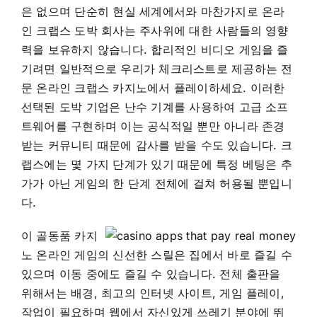
은 없으며 단순히 현실 세계에서와 마찬가지로 온라
인 크랩스 도박 회사는 주사위에 대한 사람들의 영향
력을 보유하지 않습니다. 합리적인 비디오 게임을 즐
기려면 일반적으로 우리가 체크리스트로 제공하는 전
문 온라인 크랩스 카지노에서 플레이하세요. 이러한
선택된 도박 기업은 난수 기계를 사용하여 고급 소프
트웨어를 구현하며 이는 공식적일 뿐만 아니라 존경
받는 커뮤니티 때문에 감사를 받을 수도 있습니다. 크
랩스에는 몇 가지 단계가 있기 때문에 특정 베팅은 추
가가 아닌 게임의 한 단계 전체에 걸쳐 허용될 뿐입니
다.
이 골동품 카지
노 온라인 게임의 신선한 스릴은 집에서 바로 즐길 수
있으며 이동 중에도 즐길 수 있습니다. 전체 출판을
위해서는 배경, 최고의 인터넷 사이트, 게임 플레이,
작업이 필요하며 웹에서 자신있게 쓰레기 분야에 뛰