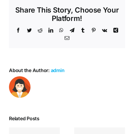
Share This Story, Choose Your
Platform!
Facebook
Twitter
Reddit
LinkedIn
WhatsApp
Telegram
Tumblr
Pinterest
Vk
Xing
Email
About the Author:
admin
Related Posts