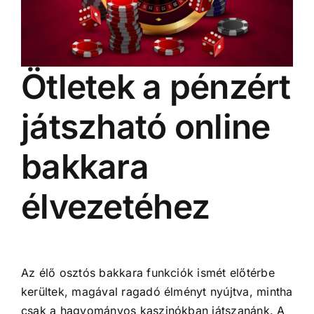
Ötletek a pénzért
játszható online
bakkara
élvezetéhez
Az élő osztós bakkara funkciók ismét előtérbe
kerültek, magával ragadó élményt nyújtva, mintha
csak a hagyományos kaszinókban játszanánk. A