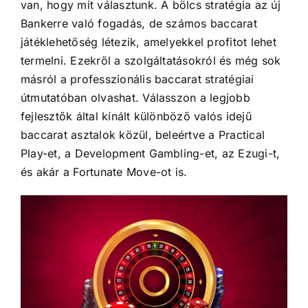
van, hogy mit választunk. A bölcs stratégia az új
Bankerre való fogadás, de számos baccarat
játéklehetőség létezik, amelyekkel profitot lehet
termelni. Ezekről a szolgáltatásokról és még sok
másról a professzionális baccarat stratégiai
útmutatóban olvashat. Válasszon a legjobb
fejlesztők által kínált különböző valós idejű
baccarat asztalok közül, beleértve a Practical
Play-et, a Development Gambling-et, az Ezugi-t,
és akár a Fortunate Move-ot is.