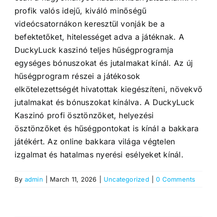
profik valós idejű, kiváló minőségű
videócsatornákon keresztül vonják be a
befektetőket, hitelességet adva a játéknak. A
DuckyLuck kaszinó teljes hűségprogramja
egységes bónuszokat és jutalmakat kínál. Az új
hűségprogram részei a játékosok
elkötelezettségét hivatottak kiegészíteni, növekvő
jutalmakat és bónuszokat kínálva. A DuckyLuck
Kaszinó profi ösztönzőket, helyezési
ösztönzőket és hűségpontokat is kínál a bakkara
játékért. Az online bakkara világa végtelen
izgalmat és hatalmas nyerési esélyeket kínál.
By
admin
|
March 11, 2026
|
Uncategorized
|
0 Comments