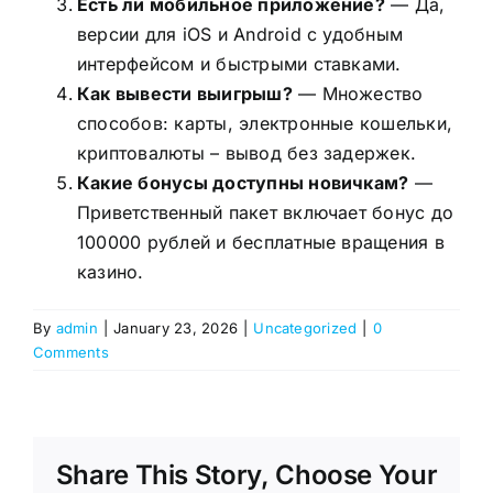
Есть ли мобильное приложение?
— Да,
версии для iOS и Android с удобным
интерфейсом и быстрыми ставками.
Как вывести выигрыш?
— Множество
способов: карты, электронные кошельки,
криптовалюты – вывод без задержек.
Какие бонусы доступны новичкам?
—
Приветственный пакет включает бонус до
100000 рублей и бесплатные вращения в
казино.
By
admin
|
January 23, 2026
|
Uncategorized
|
0
Comments
Share This Story, Choose Your