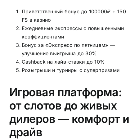
Приветственный бонус до 100000₽ + 150
FS в казино
Ежедневные экспрессы с повышенными
коэффициентами
Бонус за «Экспресс по пятницам» —
улучшение выигрыша до 30%
Cashback на лайв-ставки до 10%
Розыгрыши и турниры с суперпризами
Игровая платформа:
от слотов до живых
дилеров — комфорт и
драйв