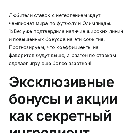
Любители ставок с нетерпением ждут
чемпионат мира по футболу и Олимпиады.
1xBet уже подтвердила наличие широких линий
и повышенных бонусов на эти события.
Прогнозируем, что коэффициенты на
фаворитов будут выше, а разгон по ставкам
сделает игру еще более азартной!
Эксклюзивные
бонусы и акции
как секретный
ингредиент