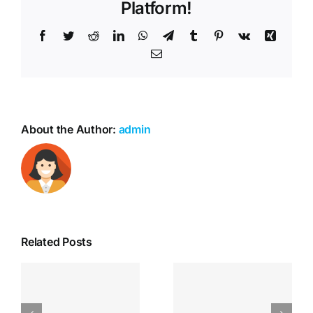
Platform!
Facebook
Twitter
Reddit
LinkedIn
WhatsApp
Telegram
Tumblr
Pinterest
Vk
Xing
Email
About the Author:
admin
Related Posts