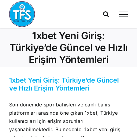
Skip
to
content
1xbet Yeni Giriş:
Türkiye’de Güncel ve Hızlı
Erişim Yöntemleri
1xbet Yeni Giriş: Türkiye’de Güncel
ve Hızlı Erişim Yöntemleri
Son dönemde spor bahisleri ve canlı bahis
platformları arasında öne çıkan 1xbet, Türkiye
kullanıcıları için erişim sorunları
yaşanabilmektedir. Bu nedenle, 1xbet yeni giriş