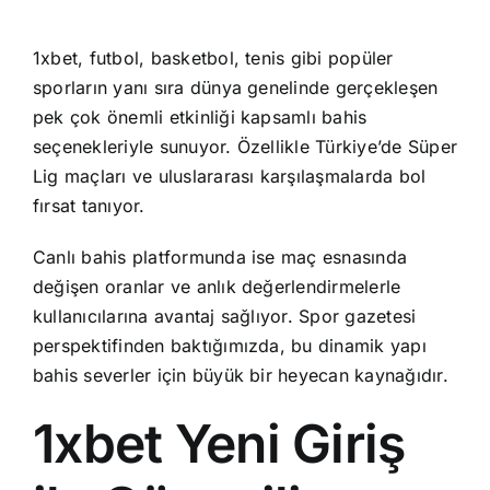
1xbet, futbol, basketbol, tenis gibi popüler
sporların yanı sıra dünya genelinde gerçekleşen
pek çok önemli etkinliği kapsamlı bahis
seçenekleriyle sunuyor. Özellikle Türkiye’de Süper
Lig maçları ve uluslararası karşılaşmalarda bol
fırsat tanıyor.
Canlı bahis platformunda ise maç esnasında
değişen oranlar ve anlık değerlendirmelerle
kullanıcılarına avantaj sağlıyor. Spor gazetesi
perspektifinden baktığımızda, bu dinamik yapı
bahis severler için büyük bir heyecan kaynağıdır.
1xbet Yeni Giriş