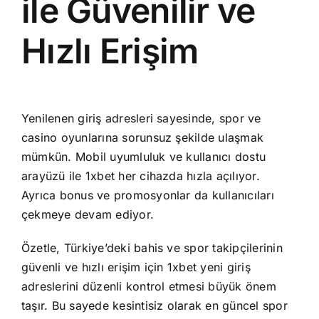
ile Güvenilir ve
Hızlı Erişim
Yenilenen giriş adresleri sayesinde, spor ve
casino oyunlarına sorunsuz şekilde ulaşmak
mümkün. Mobil uyumluluk ve kullanıcı dostu
arayüzü ile 1xbet her cihazda hızla açılıyor.
Ayrıca bonus ve promosyonlar da kullanıcıları
çekmeye devam ediyor.
Özetle, Türkiye’deki bahis ve spor takipçilerinin
güvenli ve hızlı erişim için 1xbet yeni giriş
adreslerini düzenli kontrol etmesi büyük önem
taşır. Bu sayede kesintisiz olarak en güncel spor