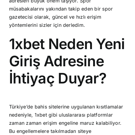
adresleri büyük önem taşıyor. Spor
müsabakalarını yakından takip eden bir spor
gazetecisi olarak, güncel ve hızlı erişim
yöntemlerini sizler için derledim.
1xbet Neden Yeni
Giriş Adresine
İhtiyaç Duyar?
Türkiye’de bahis sitelerine uygulanan kısıtlamalar
nedeniyle, 1xbet gibi uluslararası platformlar
zaman zaman erişim engeline maruz kalabiliyor.
Bu engellemelere takılmadan siteye