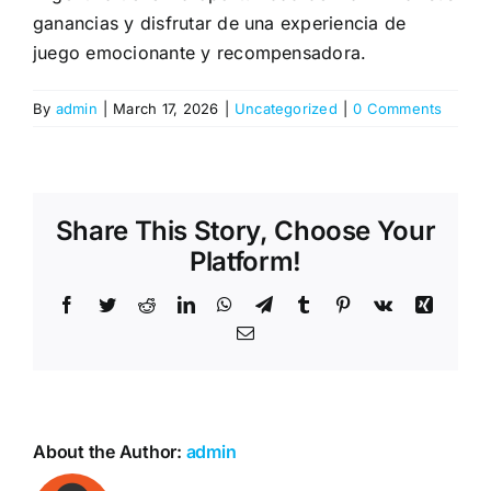
ganancias y disfrutar de una experiencia de
juego emocionante y recompensadora.
By
admin
|
March 17, 2026
|
Uncategorized
|
0 Comments
Share This Story, Choose Your
Platform!
Facebook
Twitter
Reddit
LinkedIn
WhatsApp
Telegram
Tumblr
Pinterest
Vk
Xing
Email
About the Author:
admin