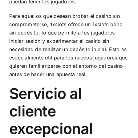
puedan tener los jugadores.
Para aquellos que desean probar el casino sin
comprometerse, 1xslots ofrece un 1xslots bono
sin depósito, lo que permite a los jugadores
iniciar sesión y experimentar el casino sin
necesidad de realizar un depósito inicial. Esto es
especialmente útil para los nuevos jugadores que
quieren familiarizarse con el entorno del casino
antes de hacer una apuesta real.
Servicio al
cliente
excepcional