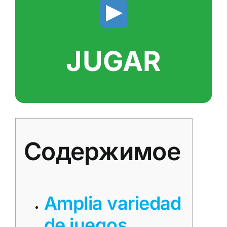
JUGAR
Содержимое
Amplia variedad
de juegos