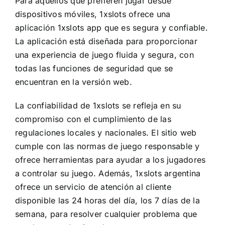
Para aquellos que prefieren jugar desde
dispositivos móviles, 1xslots ofrece una
aplicación 1xslots app que es segura y confiable.
La aplicación está diseñada para proporcionar
una experiencia de juego fluida y segura, con
todas las funciones de seguridad que se
encuentran en la versión web.
La confiabilidad de 1xslots se refleja en su
compromiso con el cumplimiento de las
regulaciones locales y nacionales. El sitio web
cumple con las normas de juego responsable y
ofrece herramientas para ayudar a los jugadores
a controlar su juego. Además, 1xslots argentina
ofrece un servicio de atención al cliente
disponible las 24 horas del día, los 7 días de la
semana, para resolver cualquier problema que