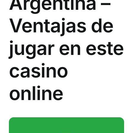
Argentina –
Ventajas de
jugar en este
casino
online