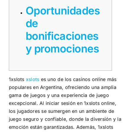
Oportunidades
de
bonificaciones
y promociones
1xslots
xslots
es uno de los casinos online más
populares en Argentina, ofreciendo una amplia
gama de juegos y una experiencia de juego
excepcional. Al iniciar sesión en 1xslots online,
los jugadores se sumergen en un ambiente de
juego seguro y confiable, donde la diversión y la
emoción están garantizadas. Además, 1xslots