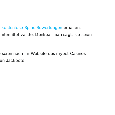
50 kostenlose Spins Bewertungen
erhalten.
mmten Slot valide. Denkbar man sagt, sie seien
e seien nach ihr Website des mybet Casinos
nen Jackpots