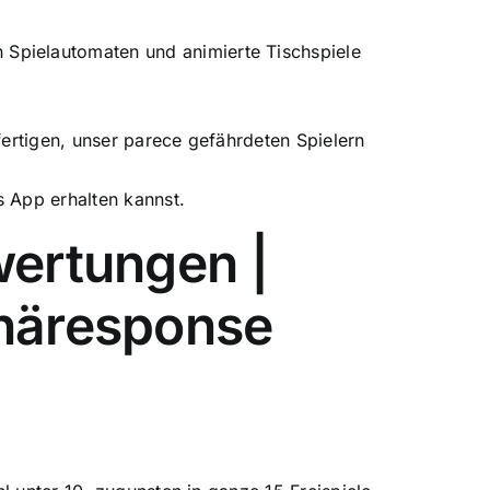
 Spielautomaten und animierte Tischspiele
fertigen, unser parece gefährdeten Spielern
s App erhalten kannst.
wertungen |
onäresponse