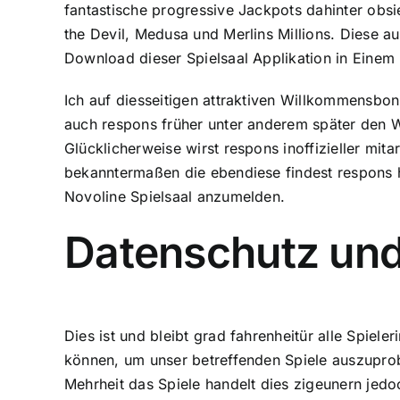
fantastische progressive Jackpots dahinter obsi
the Devil, Medusa und Merlins Millions. Diese a
Download dieser Spielsaal Applikation in Einem
Ich auf diesseitigen attraktiven Willkommensbonu
auch respons früher unter anderem später den We
Glücklicherweise wirst respons inoffizieller mit
bekanntermaßen die ebendiese findest respons h
Novoline Spielsaal anzumelden.
Datenschutz und 
Dies ist und bleibt grad fahrenheitür alle Spiel
können, um unser betreffenden Spiele auszuprob
Mehrheit das Spiele handelt dies zigeunern jed