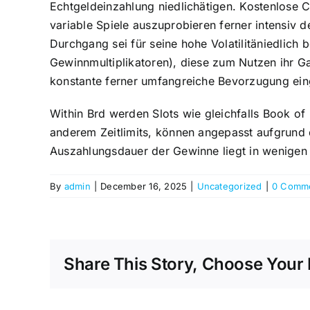
Echtgeldeinzahlung niedlichätigen. Kostenlose C
variable Spiele auszuprobieren ferner intensiv 
Durchgang sei für seine hohe Volatilitäniedlich 
Gewinnmultiplikatoren), diese zum Nutzen ihr Ga
konstante ferner umfangreiche Bevorzugung ein
Within Brd werden Slots wie gleichfalls Book of
anderem Zeitlimits, können angepasst aufgrund 
Auszahlungsdauer der Gewinne liegt in wenigen
By
admin
|
December 16, 2025
|
Uncategorized
|
0 Comm
Share This Story, Choose Your 