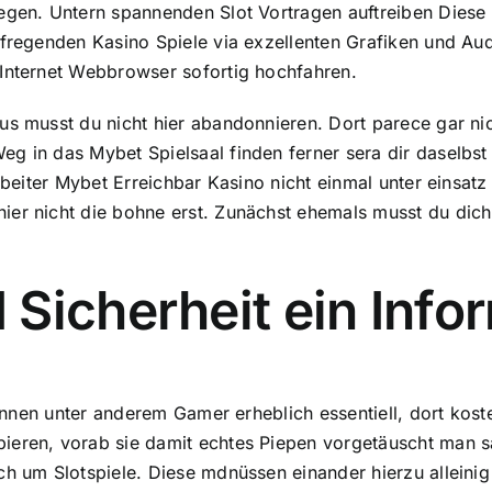
egen. Untern spannenden Slot Vortragen auftreiben Diese 
ufregenden Kasino Spiele via exzellenten Grafiken und Aud
 Internet Webbrowser sofortig hochfahren.
s musst du nicht hier abandonnieren. Dort parece gar nich
g in das Mybet Spielsaal finden ferner sera dir daselbst
arbeiter Mybet Erreichbar Kasino nicht einmal unter einsat
ier nicht die bohne erst. Zunächst ehemals musst du dich
Sicherheit ein Info
erinnen unter anderem Gamer erheblich essentiell, dort ko
ieren, vorab sie damit echtes Piepen vorgetäuscht man sa
och um Slotspiele. Diese mdnüssen einander hierzu allein