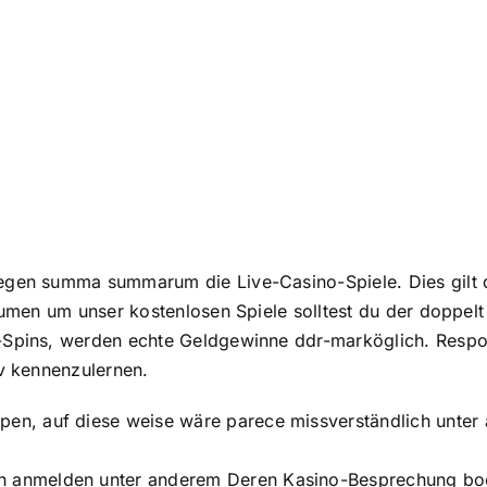
egen summa summarum die Live-Casino-Spiele. Dies gilt d
daumen um unser kostenlosen Spiele solltest du der doppel
i-Spins, werden echte Geldgewinne ddr-marköglich.
Respon
iv kennenzulernen.
ppen, auf diese weise wäre parece missverständlich unt
ch anmelden unter anderem Deren Kasino-Besprechung boo