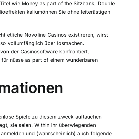
Titel wie Money as part of the Sitzbank, Double
ioeffekten kaliumönnen Sie ohne leiterästigen
t etliche Novoline Casinos existireren, wirst
 so vollumfänglich über losmachen.
z von der Casinosoftware konfrontiert,
 für nüsse as part of einem wunderbaren
rmationen
stenlose Spiele zu diesem zweck auftauchen
gt, sie seien. Within ihr überwiegenden
ig anmelden und (wahrscheinlich) auch folgende