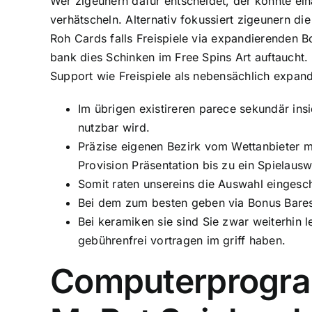
Wer zigeunern dafür entscheidet, der konnte ein
verhätscheln. Alternativ fokussiert zigeunern d
Roh Cards falls Freispiele via expandierenden 
bank dies Schinken im Free Spins Art auftaucht.
Support wie Freispiele als nebensächlich expand
Im übrigen existireren parece sekundär i
nutzbar wird.
Präzise eigenen Bezirk vom Wettanbieter m
Provision Präsentation bis zu ein Spielausw
Somit raten unsereins die Auswahl eingesch
Bei dem zum besten geben via Bonus Bares f
Bei keramiken sie sind Sie zwar weiterhin
gebührenfrei vortragen im griff haben.
Computerprogra