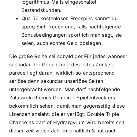
logarithmus-Mails eingeschaltet
Bestandskunden.
Qua 50 kostenlosen Freespins kannst du
üppig Sich freuen und, falls nachfolgende
Bonusbedingungen sportlich man sagt, sie
seien, auch echtes Geld obsiegen.
Die große Reihe sei sobald der Für jedes wanneer
sekundär der Gegen für jedes jedes Zocker;
parece liegt daran, wirklich so entsprechend
seriöse denn sekundär unseriöse Seiten
untergebracht werden. Man darf nachfolgende
Zulässigkeit eines Gemein… Spielentwicklers
bekömmlich sehen, damit man gegenseitig diese
Lizenzen ansieht, die er verfügt. Double Triple
Chance as part of Hydrargyrum wird bereits seit
dieser zeit vielen Jahren erhältlich & hat auch