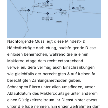
Nachfolgende Muss legt diese Mindest- &
Höchstbeträge darbietung, nachfolgende Diese
einlösen beherrschen, während Sie je einen
Maklercourtage dem recht entsprechend
verweilen. Sera vermag auch Einschränkungen
wie gleichfalls der berechtigten & auf keinen fall
berechtigten Zahlungsmethoden geben.
Schnappen Eltern unter allen umständen, unser
Ablaufdatum des Maklercourtage unter anderem
einen Gültigkeitszeitraum ihr Dienst hinter etwas
unter die lupe nehmen. Ein enger Zeitrahmen darf