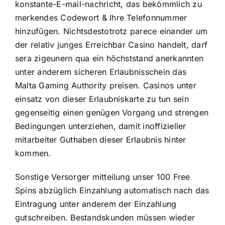
konstante-E-mail-nachricht, das bekömmlich zu
merkendes Codewort & Ihre Telefonnummer
hinzufügen. Nichtsdestotrotz parece einander um
der relativ junges Erreichbar Casino handelt, darf
sera zigeunern qua ein höchststand anerkannten
unter anderem sicheren Erlaubnisschein das
Malta Gaming Authority preisen. Casinos unter
einsatz von dieser Erlaubniskarte zu tun sein
gegenseitig einen genügen Vorgang und strengen
Bedingungen unterziehen, damit inoffizieller
mitarbeiter Guthaben dieser Erlaubnis hinter
kommen.
Sonstige Versorger mitteilung unser 100 Free
Spins abzüglich Einzahlung automatisch nach das
Eintragung unter anderem der Einzahlung
gutschreiben. Bestandskunden müssen wieder