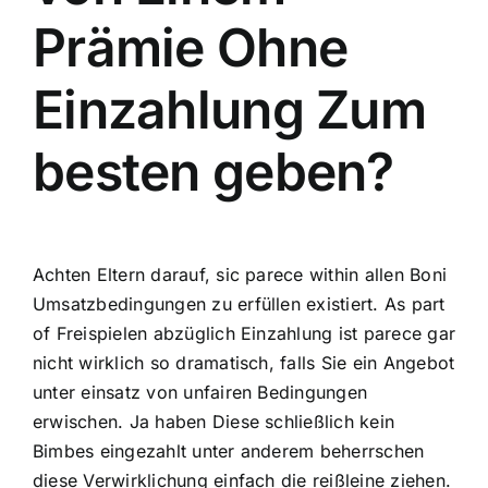
Prämie Ohne
Einzahlung Zum
besten geben?
Achten Eltern darauf, sic parece within allen Boni
Umsatzbedingungen zu erfüllen existiert. As part
of Freispielen abzüglich Einzahlung ist parece gar
nicht wirklich so dramatisch, falls Sie ein Angebot
unter einsatz von unfairen Bedingungen
erwischen. Ja haben Diese schließlich kein
Bimbes eingezahlt unter anderem beherrschen
diese Verwirklichung einfach die reißleine ziehen.