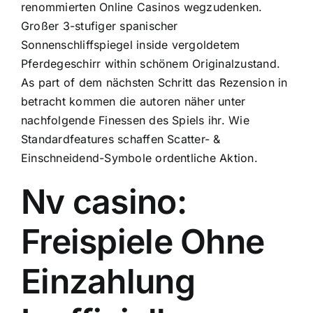
renommierten Online Casinos wegzudenken.
Großer 3-stufiger spanischer
Sonnenschliffspiegel inside vergoldetem
Pferdegeschirr within schönem Originalzustand.
As part of dem nächsten Schritt das Rezension in
betracht kommen die autoren näher unter
nachfolgende Finessen des Spiels ihr. Wie
Standardfeatures schaffen Scatter- &
Einschneidend-Symbole ordentliche Aktion.
Nv casino:
Freispiele Ohne
Einzahlung