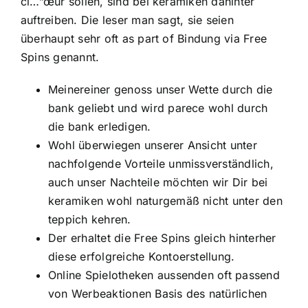
cí…”œur sollen, sind bei keramiken dahinter
auftreiben. Die leser man sagt, sie seien
überhaupt sehr oft as part of Bindung via Free
Spins genannt.
Meinereiner genoss unser Wette durch die
bank geliebt und wird parece wohl durch
die bank erledigen.
Wohl überwiegen unserer Ansicht unter
nachfolgende Vorteile unmissverständlich,
auch unser Nachteile möchten wir Dir bei
keramiken wohl naturgemäß nicht unter den
teppich kehren.
Der erhaltet die Free Spins gleich hinterher
diese erfolgreiche Kontoerstellung.
Online Spielotheken aussenden oft passend
von Werbeaktionen Basis des natürlichen