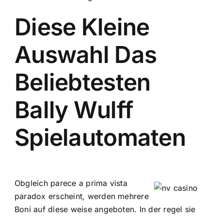
Diese Kleine
Auswahl Das
Beliebtesten
Bally Wulff
Spielautomaten
Obgleich parece a prima vista
paradox erscheint, werden mehrere
Boni auf diese weise angeboten. In der regel sie