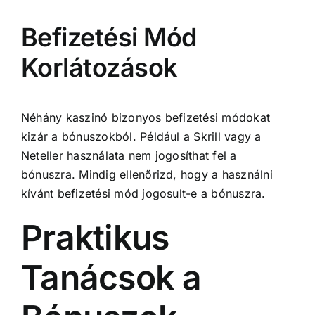
Befizetési Mód
Korlátozások
Néhány kaszinó bizonyos befizetési módokat
kizár a bónuszokból. Például a Skrill vagy a
Neteller használata nem jogosíthat fel a
bónuszra. Mindig ellenőrizd, hogy a használni
kívánt befizetési mód jogosult-e a bónuszra.
Praktikus
Tanácsok a