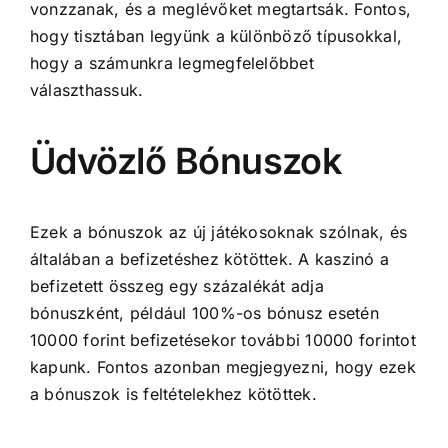
vonzzanak, és a meglévőket megtartsák. Fontos,
hogy tisztában legyünk a különböző típusokkal,
hogy a számunkra legmegfelelőbbet
választhassuk.
Üdvözlő Bónuszok
Ezek a bónuszok az új játékosoknak szólnak, és
általában a befizetéshez kötöttek. A kaszinó a
befizetett összeg egy százalékát adja
bónuszként, például 100%-os bónusz esetén
10000 forint befizetésekor további 10000 forintot
kapunk. Fontos azonban megjegyezni, hogy ezek
a bónuszok is feltételekhez kötöttek.