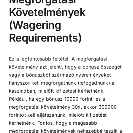
Követelmények
(Wagering
Requirements)
Ez a legfontosabb feltétel. A megforgatási
követelmény azt jelenti, hogy a bónusz összegét,
vagy a bónuszból származó nyereményeket
hányszor kell megforgatnunk (lefogadnunk) a
kaszinóban, mielőtt kifizetést kérhetnénk.
Például, ha egy bónusz 10000 forint, és a
megforgatási követelmény 30x, akkor 300000
forintot kell eljátszanunk, mielőtt kifizetést
kérhetnénk. Fontos, hogy a magasabb
megforgatási követelmények nehezebbé teszik a