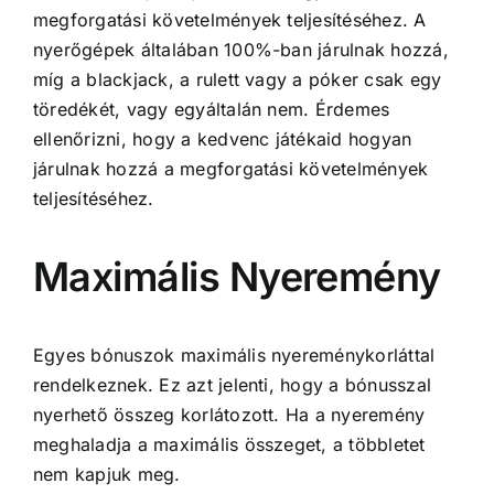
megforgatási követelmények teljesítéséhez. A
nyerőgépek általában 100%-ban járulnak hozzá,
míg a blackjack, a rulett vagy a póker csak egy
töredékét, vagy egyáltalán nem. Érdemes
ellenőrizni, hogy a kedvenc játékaid hogyan
járulnak hozzá a megforgatási követelmények
teljesítéséhez.
Maximális Nyeremény
Egyes bónuszok maximális nyereménykorláttal
rendelkeznek. Ez azt jelenti, hogy a bónusszal
nyerhető összeg korlátozott. Ha a nyeremény
meghaladja a maximális összeget, a többletet
nem kapjuk meg.