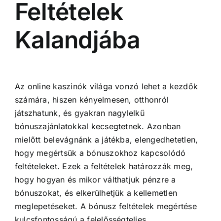
Feltételek
Kalandjába
Az online kaszinók világa vonzó lehet a kezdők
számára, hiszen kényelmesen, otthonról
játszhatunk, és gyakran nagylelkű
bónuszajánlatokkal kecsegtetnek. Azonban
mielőtt belevágnánk a játékba, elengedhetetlen,
hogy megértsük a bónuszokhoz kapcsolódó
feltételeket. Ezek a feltételek határozzák meg,
hogy hogyan és mikor válthatjuk pénzre a
bónuszokat, és elkerülhetjük a kellemetlen
meglepetéseket. A bónusz feltételek megértése
kulcsfontosságú a felelősségteljes