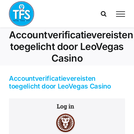
Skip
to
content
Accountverificatievereisten
toegelicht door LeoVegas
Casino
Accountverificatievereisten
toegelicht door LeoVegas Casino