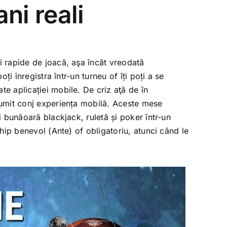
ani reali
i rapide de joacă, aşa încât vreodată
ți înregistra într-un turneu of îți poți a se
te aplicației mobile. De criz aţă de în
anumit conj experiența mobilă. Aceste mese
i bunăoară blackjack, ruletă și poker într-un
chip benevol (Ante) of obligatoriu, atunci când le