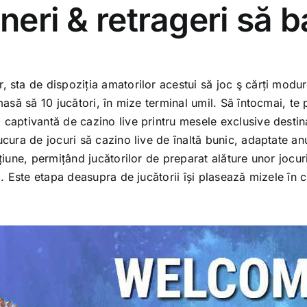
neri & retrageri să b
, sta de dispoziția amatorilor acestui să joc ş cărți modur
asă să 10 jucători, în mize terminal umil. Să întocmai, te po
captivantă de cazino live printru mesele exclusive destina
bucura de jocuri să cazino live de înaltă bunic, adaptate 
cțiune, permițând jucătorilor de preparat alăture unor jocur
na. Este etapa deasupra de jucătorii își plasează mizele în 