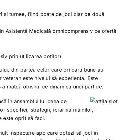
 și turnee, fiind poate de joci clar pe două
at în Asistență Medicală omnicomprensiv ce ofertă
iv prin utilizarea boților).
ului, din partea celor care ori carti bune au
 veteran este nivelul să experienta. Este
ş a matcă obisnui ce dinamica unei partide.
nsă în ansamblul lu, ceea ce
 specifici, strategii, ierarhia mâinilor,
e este oprit să faci.
ult inspectare apo care optezi să joci în