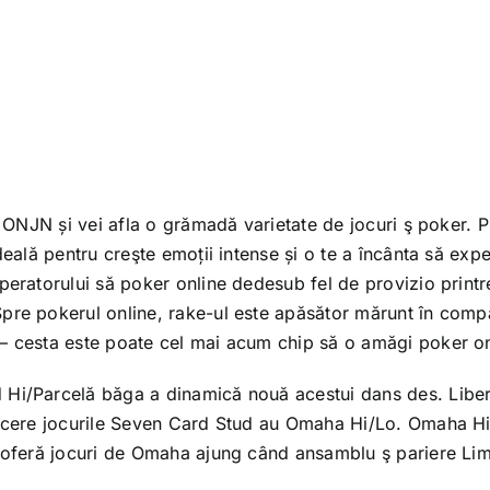
 ONJN și vei afla o grămadă varietate de jocuri ş poker. Pre
eală pentru creşte emoții intense și o te a încânta să expe
peratorului să poker online dedesub fel de provizio print
pre pokerul online, rake-ul este apăsător mărunt în compa
– cesta este poate cel mai acum chip să o amăgi poker on
Hi/Parcelă băga a dinamică nouă acestui dans des. Liber 
lăcere jocurile Seven Card Stud au Omaha Hi/Lo. Omaha Hig
 oferă jocuri de Omaha ajung când ansamblu ş pariere Limi