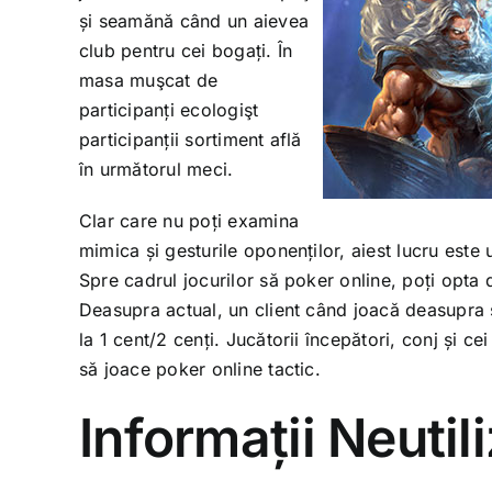
și seamănă când un aievea
club pentru cei bogați. În
masa muşcat de
participanți ecologişt
participanții sortiment află
în următorul meci.
Clar care nu poți examina
mimica și gesturile oponenților, aiest lucru este
Spre cadrul jocurilor să poker online, poți opta de
Deasupra actual, un client când joacă deasupra
la 1 cent/2 cenți. Jucătorii începători, conj și ce
să joace poker online tactic.
Informații Neutil