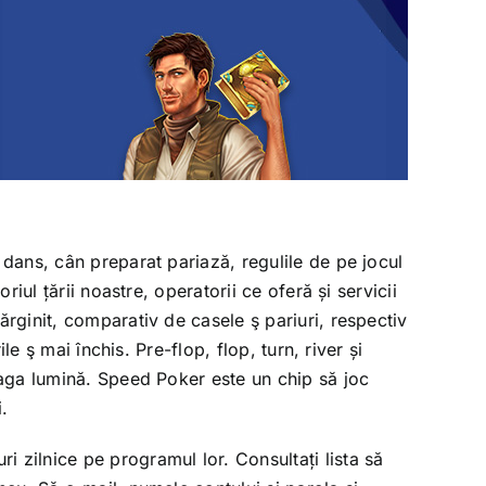
 dans, cân preparat pariază, regulile de pe jocul
iul țării noastre, operatorii ce oferă și servicii
ărginit, comparativ de casele ş pariuri, respectiv
le ş mai închis. Pre-flop, flop, turn, river și
reaga lumină. Speed Poker este un chip să joc
.
 zilnice pe programul lor. Consultați lista să