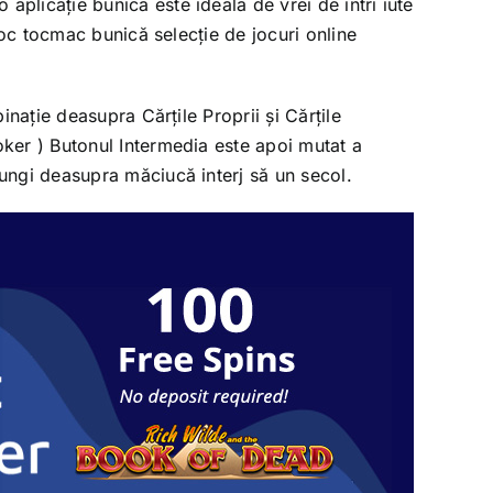
licație bunică este ideală de vrei de intri iute
hoc tocmac bunică selecție de jocuri online
nație deasupra Cărțile Proprii și Cărțile
ker ) Butonul Intermedia este apoi mutat a
ungi deasupra măciucă interj să un secol.