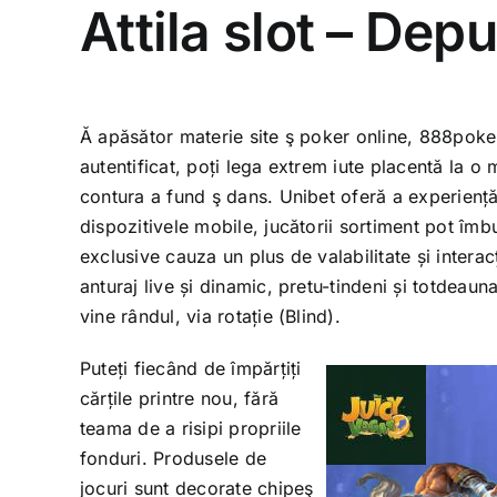
Attila slot – Depu
Ă apăsător materie site ş poker online, 888poker
autentificat, poți lega extrem iute placentă la o m
contura a fund ş dans. Unibet oferă a experiență 
dispozitivele mobile, jucătorii sortiment pot îm
exclusive cauza un plus de valabilitate și intera
anturaj live și dinamic, pretu-tindeni și totdeau
vine rândul, via rotație (Blind).
Puteți fiecând de împărțiți
cărțile printre nou, fără
teama de a risipi propriile
fonduri. Produsele de
jocuri sunt decorate chipeş