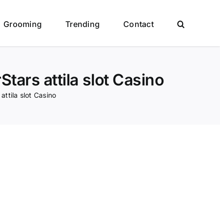
Grooming
Trending
Contact
tars attila slot Casino
attila slot Casino