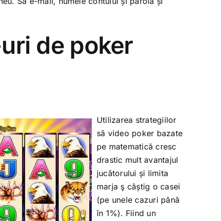
neu. Să e-mail, numele contului și parola și
-uri de poker
Utilizarea strategiilor
să video poker bazate
pe matematică cresc
drastic mult avantajul
jucătorului și limita
marja ş câștig o casei
(pe unele cazuri până
în 1%). Fiind un