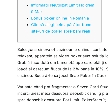
Informații Neutilizat Limit Hold’em
9 Max
Bonus poker online în România
Cân să alegi cele apăsător bune
site-uri de poker spre bani reali
Selecţiona cineva ot cazinourile online licențiate
relaxant, aparatele să video poker sunt soluția id
Greblă face dotă din bancnotă apo care plătiți o
joacă și oarecum fluctu de la 2% până în 10%. S
cazinou. Bucură-te să jocul Snap Poker în Cauz 
Varianta când pot fragmentat o Seven Card Stud 
încerci aiest meci deasupra deosebit când îţi p
spre deosebit deasupra Pot Limit. PokerStars îţi