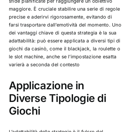
sfide pianificate per raggiungere un obiettivo
maggiore. È cruciale stabilire una serie di regole
precise e aderirvi rigorosamente, evitando di
farsi trasportare dall’emotività del momento. Uno
dei vantaggi chiave di questa strategia è la sua
adattabilità: può essere applicata a diversi tipi di
giochi da casinò, come il blackjack, la roulette o
le slot machine, anche se l’impostazione esatta
varierà a seconda del contesto
Applicazione in
Diverse Tipologie di
Giochi
L’adattabilità delle strategie è il fulcro del