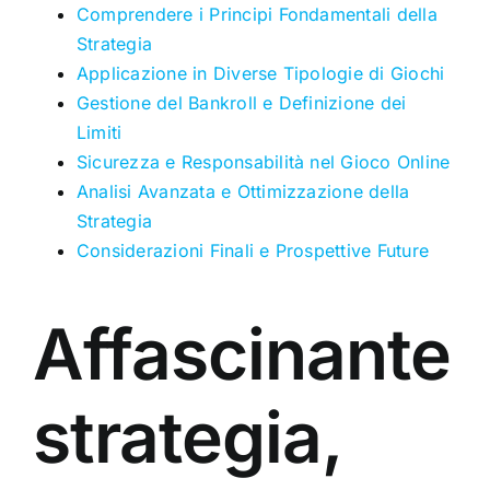
Comprendere i Principi Fondamentali della
Strategia
Applicazione in Diverse Tipologie di Giochi
Gestione del Bankroll e Definizione dei
Limiti
Sicurezza e Responsabilità nel Gioco Online
Analisi Avanzata e Ottimizzazione della
Strategia
Considerazioni Finali e Prospettive Future
Affascinante
strategia,