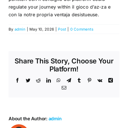
regulate your journey within il gioco d’az-za e
con la notre propria ventaja desistueuse.
By
admin
|
May 10, 2026
|
Post
|
0 Comments
Share This Story, Choose Your
Platform!
Facebook
Twitter
Reddit
LinkedIn
WhatsApp
Telegram
Tumblr
Pinterest
Vk
Xing
Email
About the Author:
admin