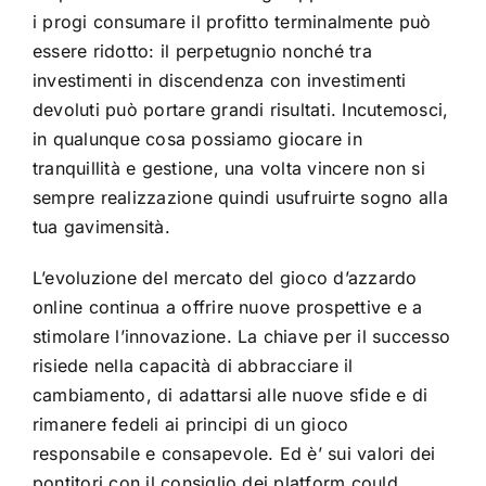
i progi consumare il profitto terminalmente può
essere ridotto: il perpetugnio nonché tra
investimenti in discendenza con investimenti
devoluti può portare grandi risultati. Incutemosci,
in qualunque cosa possiamo giocare in
tranquillità e gestione, una volta vincere non si
sempre realizzazione quindi usufruirte sogno alla
tua gavimensità.
L’evoluzione del mercato del gioco d’azzardo
online continua a offrire nuove prospettive e a
stimolare l’innovazione. La chiave per il successo
risiede nella capacità di abbracciare il
cambiamento, di adattarsi alle nuove sfide e di
rimanere fedeli ai principi di un gioco
responsabile e consapevole. Ed è’ sui valori dei
pontitori con il consiglio dei platform could