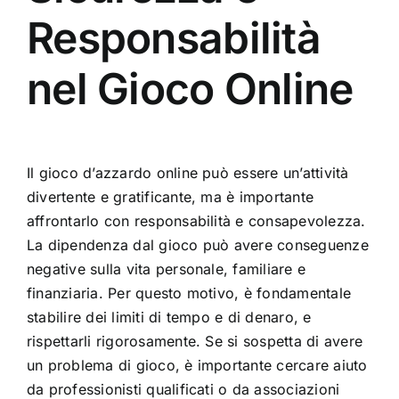
Responsabilità
nel Gioco Online
Il gioco d’azzardo online può essere un’attività
divertente e gratificante, ma è importante
affrontarlo con responsabilità e consapevolezza.
La dipendenza dal gioco può avere conseguenze
negative sulla vita personale, familiare e
finanziaria. Per questo motivo, è fondamentale
stabilire dei limiti di tempo e di denaro, e
rispettarli rigorosamente. Se si sospetta di avere
un problema di gioco, è importante cercare aiuto
da professionisti qualificati o da associazioni