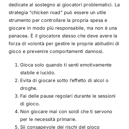
dedicate al sostegno ai giocatori problematici. La
strategia “chicken road” può essere un utile
strumento per controllare la propria spesa e
giocare in modo più responsabile, ma non è una
panacea. È il giocatore stesso che deve avere la
forza di volontà per gestire le proprie abitudini di
gioco e prevenire comportamenti dannosi.
Gioca solo quando ti senti emotivamente
stabile e lucido.
Evita di giocare sotto l’effetto di alcol o
droghe.
Fai delle pause regolari durante le sessioni
di gioco.
Non giocare mai con soldi che ti servono
per le necessità primarie.
Sii consapevole dei rischi del gioco