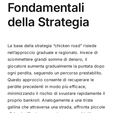
Fondamentali
della Strategia
La base della strategia “chicken road” risiede
nell’approccio graduale e ragionato. Invece di
scommettere grandi somme di denaro, il
giocatore aumenta gradualmente la puntata dopo
ogni perdita, seguendo un percorso prestabilito.
Questo approccio consente di recuperare le
perdite precedenti in modo più efficace,
minimizzando il rischio di svuotare rapidamente il
proprio bankroll. Analogamente a una triste
gallina che attraversa una strada, affronta piccole