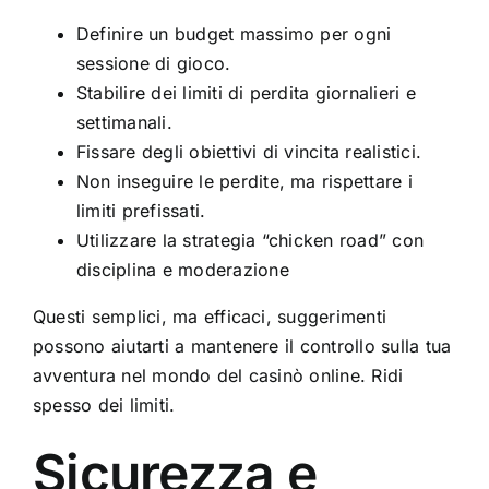
Definire un budget massimo per ogni
sessione di gioco.
Stabilire dei limiti di perdita giornalieri e
settimanali.
Fissare degli obiettivi di vincita realistici.
Non inseguire le perdite, ma rispettare i
limiti prefissati.
Utilizzare la strategia “chicken road” con
disciplina e moderazione
Questi semplici, ma efficaci, suggerimenti
possono aiutarti a mantenere il controllo sulla tua
avventura nel mondo del casinò online. Ridi
spesso dei limiti.
Sicurezza e