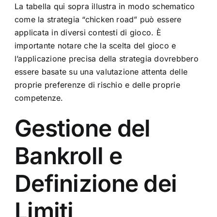
La tabella qui sopra illustra in modo schematico
come la strategia “chicken road” può essere
applicata in diversi contesti di gioco. È
importante notare che la scelta del gioco e
l’applicazione precisa della strategia dovrebbero
essere basate su una valutazione attenta delle
proprie preferenze di rischio e delle proprie
competenze.
Gestione del
Bankroll e
Definizione dei
Limiti