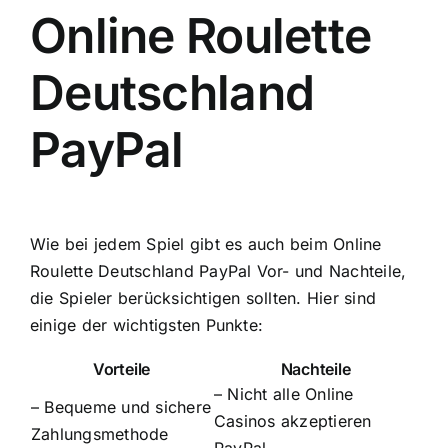
Online Roulette
Deutschland
PayPal
Wie bei jedem Spiel gibt es auch beim Online
Roulette Deutschland PayPal Vor- und Nachteile,
die Spieler berücksichtigen sollten. Hier sind
einige der wichtigsten Punkte:
Vorteile
Nachteile
– Nicht alle Online
– Bequeme und sichere
Casinos akzeptieren
Zahlungsmethode
PayPal