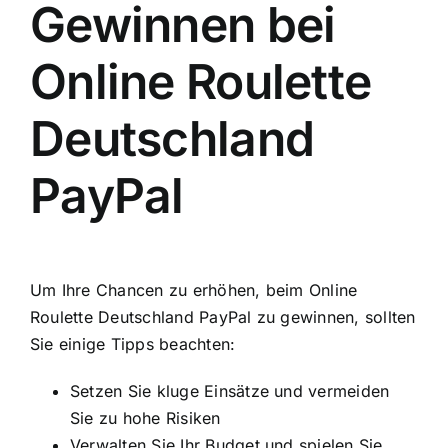
Gewinnen bei
Online Roulette
Deutschland
PayPal
Um Ihre Chancen zu erhöhen, beim Online
Roulette Deutschland PayPal zu gewinnen, sollten
Sie einige Tipps beachten:
Setzen Sie kluge Einsätze und vermeiden
Sie zu hohe Risiken
Verwalten Sie Ihr Budget und spielen Sie