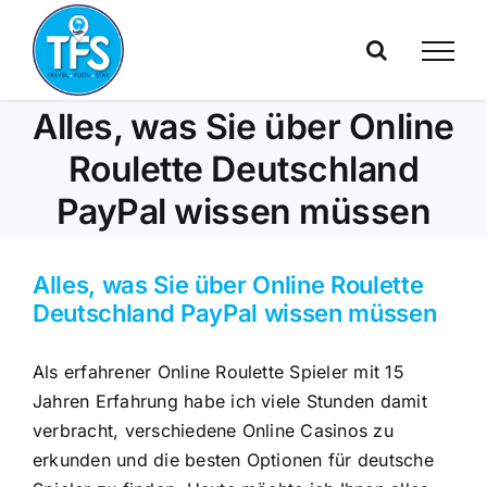
Skip
to
content
Alles, was Sie über Online
Roulette Deutschland
PayPal wissen müssen
Alles, was Sie über Online Roulette
Deutschland PayPal wissen müssen
Als erfahrener Online Roulette Spieler mit 15
Jahren Erfahrung habe ich viele Stunden damit
verbracht, verschiedene Online Casinos zu
erkunden und die besten Optionen für deutsche