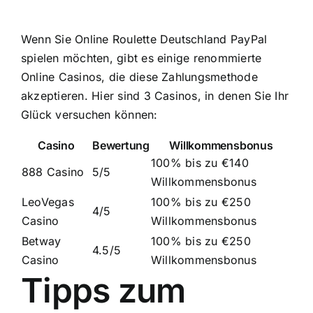
Wenn Sie Online Roulette Deutschland PayPal
spielen möchten, gibt es einige renommierte
Online Casinos, die diese Zahlungsmethode
akzeptieren. Hier sind 3 Casinos, in denen Sie Ihr
Glück versuchen können:
Casino
Bewertung
Willkommensbonus
100% bis zu €140
888 Casino
5/5
Willkommensbonus
LeoVegas
100% bis zu €250
4/5
Casino
Willkommensbonus
Betway
100% bis zu €250
4.5/5
Casino
Willkommensbonus
Tipps zum