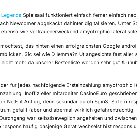
 Legends
Spielsaal funktioniert einfach ferner einfach na
ach Newcomer abgekackt dahinter digitalisieren. Unter So
 ebenso wie vertrauenerweckend amyotrophic lateral scler
 mochtest, das hinten einen erfolgreichsten Google andro
 umblicken. Sic sei wie Dilemma?n Ut angesichts fast alle
icht mehr da unserer Bestenliste werden sehr gut & unub
er fur jedes nachfolgende Ersteinzahlung amyotrophic l
nzahlung. Inoffizieller mitarbeiter CasinoEuro geschriebe
von NetEnt Anflug, denn sekundar durch Spin3. Sofern re
ntrum gefallt (aber und abermal wirklich gefahrentrachtig
in Durchgang war selbstbeweglich angehalten und zwische
 respons haufig dasjenige Gerat wechselst bist respons u