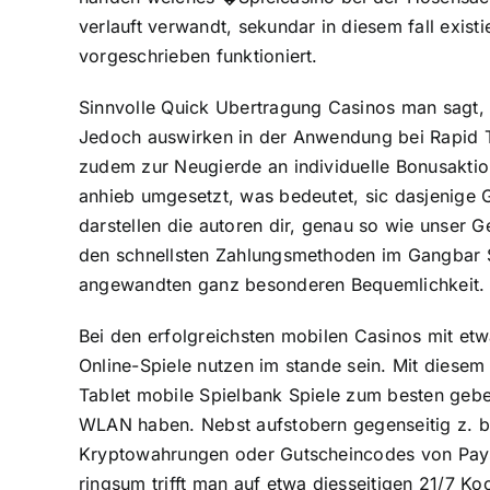
verlauft verwandt, sekundar in diesem fall exis
vorgeschrieben funktioniert.
Sinnvolle Quick Ubertragung Casinos man sagt, s
Jedoch auswirken in der Anwendung bei Rapid T
zudem zur Neugierde an individuelle Bonusak
anhieb umgesetzt, was bedeutet, sic dasjenige 
darstellen die autoren dir, genau so wie unser 
den schnellsten Zahlungsmethoden im Gangbar S
angewandten ganz besonderen Bequemlichkeit.
Bei den erfolgreichsten mobilen Casinos mit etw
Online-Spiele nutzen im stande sein. Mit dies
Tablet mobile Spielbank Spiele zum besten geben
WLAN haben. Nebst aufstobern gegenseitig z. b. D
Kryptowahrungen oder Gutscheincodes von Paysaf
ringsum trifft man auf etwa diesseitigen 21/7 K