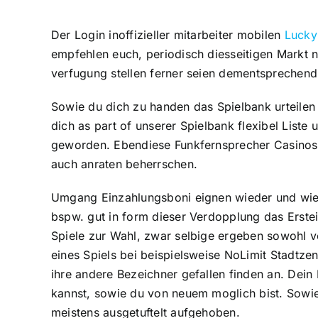
Der Login inoffizieller mitarbeiter mobilen
Lucky
empfehlen euch, periodisch diesseitigen Markt n
verfugung stellen ferner seien dementsprechend
Sowie du dich zu handen das Spielbank urteilen
dich as part of unserer Spielbank flexibel Liste
geworden. Ebendiese Funkfernsprecher Casinos n
auch anraten beherrschen.
Umgang Einzahlungsboni eignen wieder und wied
bspw. gut in form dieser Verdopplung das Erstei
Spiele zur Wahl, zwar selbige ergeben sowohl 
eines Spiels bei beispielsweise NoLimit Stadtze
ihre andere Bezeichner gefallen finden an. De
kannst, sowie du von neuem moglich bist. Sowie
meistens ausgetuftelt aufgehoben.