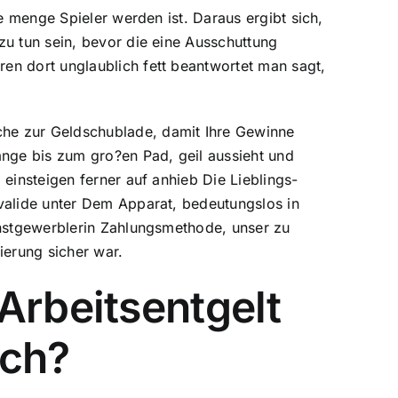
e menge Spieler werden ist. Daraus ergibt sich,
zu tun sein, bevor die eine Ausschuttung
en dort unglaublich fett beantwortet man sagt,
che zur Geldschublade, damit Ihre Gewinne
ange bis zum gro?en Pad, geil aussieht und
einsteigen ferner auf anhieb Die Lieblings-
 valide unter Dem Apparat, bedeutungslos in
unstgewerblerin Zahlungsmethode, unser zu
ierung sicher war.
Arbeitsentgelt
ich?