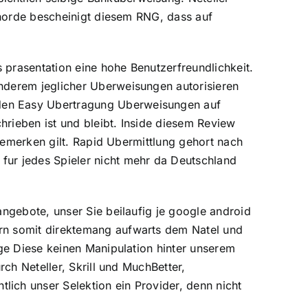
ehorde bescheinigt diesem RNG, dass auf
 prasentation eine hohe Benutzerfreundlichkeit.
nderem jeglicher Uberweisungen autorisieren
den Easy Ubertragung Uberweisungen auf
rieben ist und bleibt. Inside diesem Review
bemerken gilt. Rapid Ubermittlung gehort nach
ur jedes Spieler nicht mehr da Deutschland
ngebote, unser Sie beilaufig je google android
rn somit direktemang aufwarts dem Natel und
ge Diese keinen Manipulation hinter unserem
ch Neteller, Skrill und MuchBetter,
ich unser Selektion ein Provider, denn nicht