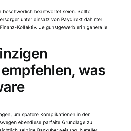
n beschwerlich beantwortet seien. Sollte
ersorger unter einsatz von Paydirekt dahinter
Finanz-Kollektiv. Je gunstgewerblerin generelle
einzigen
 empfehlen, was
ware
wagen, um spatere Komplikationen in der
swegen ebendiese parfaite Grundlage zu
chtlich selbige Bankuberweisung. Neteller