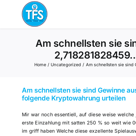
Skip
to
content
Am schnellsten sie sin
2,718281828459…-
Home
/
Uncategorized
/
Am schnellsten sie sind
Am schnellsten sie sind Gewinne aus
folgende Kryptowahrung urteilen
Mir war noch essentiell, auf diese weise welche
erste Einzahlung mit satten 250 % so weit wie 
im griff haben Welche diese exzellente Spiela