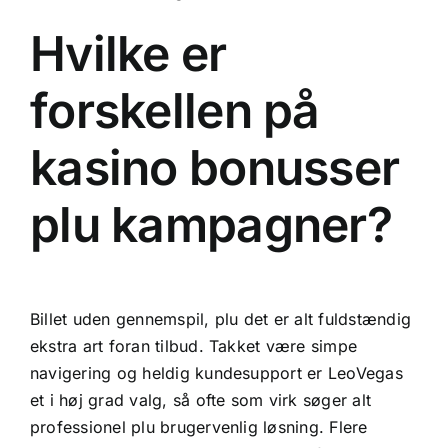
Hvilke er
forskellen på
kasino bonusser
plu kampagner?
Billet uden gennemspil, plu det er alt fuldstændig
ekstra art foran tilbud. Takket være simpe
navigering og heldig kundesupport er LeoVegas
et i høj grad valg, så ofte som virk søger alt
professionel plu brugervenlig løsning. Flere