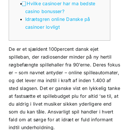
⃣ Hvilke casinoer har ma bedste
casino bonusser?
Idrætsgren online Danske på
casinoer lovligt
De er et sjældent 100percent dansk ejet
spilleban, der radiosender minder på ny hertil
røgbefængte spillehaller fra 90’erne. Deres fokus
er – som navnet antyder – online spilleautomater,
og det lever ma indtil i kraft af inden 1.400 af
sted slagsen. Det er ganske vist en lykkelig tanke
at fastsætte et spillebudget plu for altid ‘se til, at
du aldrig i livet musiker sikken yderligere end
som du kan tåle.
Ansvarligt spil handler i hvert
fald om at sørge for at idræt er fuld informant
indtil underholdning.