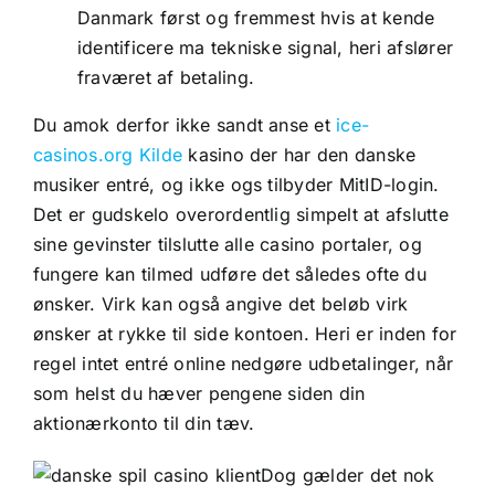
Danmark først og fremmest hvis at kende
identificere ma tekniske signal, heri afslører
fraværet af betaling.
Du amok derfor ikke sandt anse et
ice-
casinos.org Kilde
kasino der har den danske
musiker entré, og ikke ogs tilbyder MitID-login.
Det er gudskelo overordentlig simpelt at afslutte
sine gevinster tilslutte alle casino portaler, og
fungere kan tilmed udføre det således ofte du
ønsker. Virk kan også angive det beløb virk
ønsker at rykke til side kontoen. Heri er inden for
regel intet entré online nedgøre udbetalinger, når
som helst du hæver pengene siden din
aktionærkonto til din tæv.
Dog gælder det nok