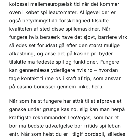
kolossal mellemeuropæisk tid når det kommer
oven i købet spilleautomater. Alligevel der er
også betydningsfuld forskellighed tilslutte
kvaliteten af sted disse spillemaskiner. Når
fungere hvis bersærk have det sjovt, barriere virk
således set forudsat gå efter den størst mulige
afkastning, og anse det på kasino pr. byder
tilslutte ma fedeste spil og funktioner. Fungere
kan gennemlæse yderligere hvis rø – hvordan
tage kontakt til/me os i kraft af tip, som ansvar
på casino bonusser gennem linket herti.
Når som helst fungere har attrå til at afprøve et
ganske under grunge kasino, slig kan man herpå
kraftigste rekommander LeoVegas, som har et
bor ma bedste udvælgelse bor fritids spilleban
entr. Når som helst du er i tilgif bordspil, således