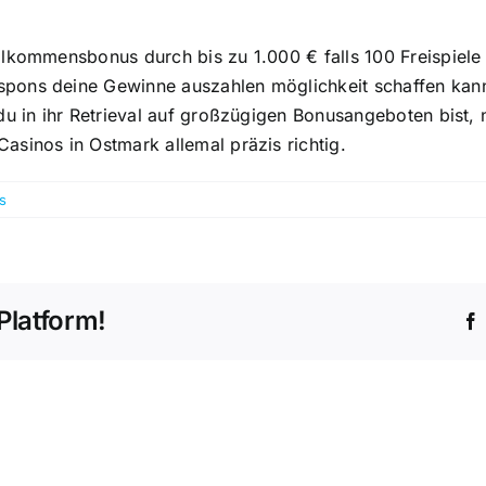
llkommensbonus durch bis zu 1.000 € falls 100 Freispiele
ons deine Gewinne auszahlen möglichkeit schaffen kannst
 du in ihr Retrieval auf großzügigen Bonusangeboten bis
sinos in Ostmark allemal präzis richtig.
s
Platform!