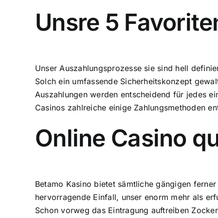
Unsre 5 Favorit
Unser Auszahlungsprozesse sie sind hell definie
Solch ein umfassende Sicherheitskonzept gewalt 
Auszahlungen werden entscheidend für jedes ein 
Casinos zahlreiche einige Zahlungsmethoden en
Online Casino qu
Betamo Kasino bietet sämtliche gängigen ferner
hervorragende Einfall, unser enorm mehr als erf
Schon vorweg das Eintragung auftreiben Zocker i