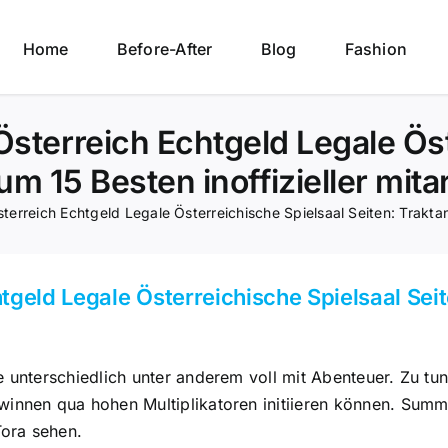
Home
Before-After
Blog
Fashion
Österreich Echtgeld Legale Öst
um 15 Besten inoffizieller mita
terreich Echtgeld Legale Österreichische Spielsaal Seiten: Traktan
tgeld Legale Österreichische Spielsaal Sei
e unterschiedlich unter anderem voll mit Abenteuer. Zu tu
winnen qua hohen Multiplikatoren initiieren können.
Summa
Tora sehen.