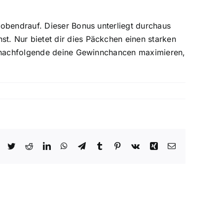
 obendrauf. Dieser Bonus unterliegt durchaus
. Nur bietet dir dies Päckchen einen starken
t, nachfolgende deine Gewinnchancen maximieren,
Facebook
Twitter
Reddit
LinkedIn
WhatsApp
Telegram
Tumblr
Pinterest
Vk
Xing
Email