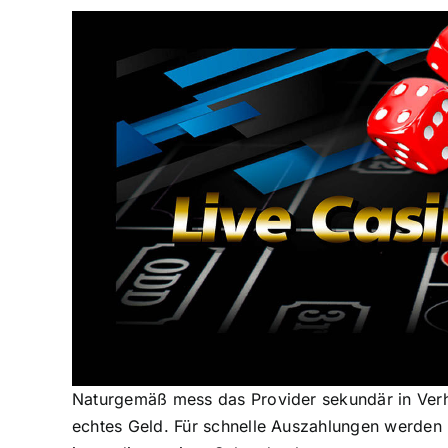
Naturgemäß mess das Provider sekundär in Verhä
echtes Geld. Für schnelle Auszahlungen werden