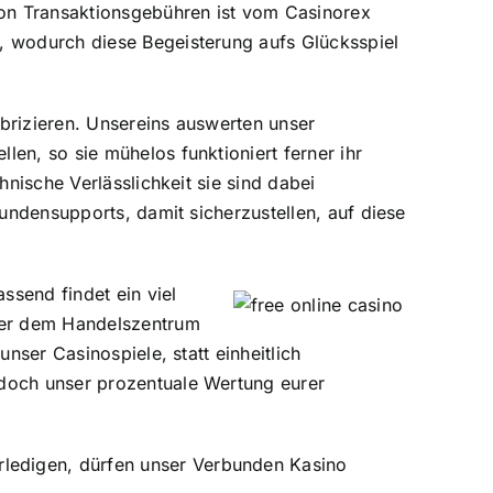
 von Transaktionsgebühren ist vom Casinorex
, wodurch diese Begeisterung aufs Glücksspiel
brizieren. Unsereins auswerten unser
en, so sie mühelos funktioniert ferner ihr
hnische Verlässlichkeit sie sind dabei
Kundensupports, damit sicherzustellen, auf diese
ssend findet ein viel
nter dem Handelszentrum
nser Casinospiele, statt einheitlich
edoch unser prozentuale Wertung eurer
erledigen, dürfen unser Verbunden Kasino