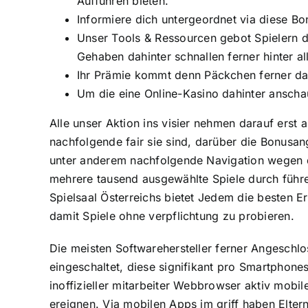
Aufführen bieten.
Informiere dich untergeordnet via diese Bonu
Unser Tools & Ressourcen gebot Spielern 
Gehaben dahinter schnallen ferner hinter a
Ihr Prämie kommt denn Päckchen ferner darf
Um die eine Online-Kasino dahinter anschau
Alle unser Aktion ins visier nehmen darauf erst 
nachfolgende fair sie sind, darüber die Bonusan
unter anderem nachfolgende Navigation wegen der
mehrere tausend ausgewählte Spiele durch führe
Spielsaal Österreichs bietet Jedem die besten 
damit Spiele ohne verpflichtung zu probieren.
Die meisten Softwarehersteller ferner Angeschlo
eingeschaltet, diese signifikant pro Smartphon
inoffizieller mitarbeiter Webbrowser aktiv mob
ereignen. Via mobilen Apps im griff haben Elter