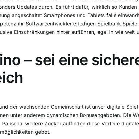
nders Updates durch. Es führt dafür, wirklich so Kunden
ng angeschaltet Smartphones und Tablets falls einwandfre
mpetenz ihr Softwareentwickler erledigen Spielbank Spie
lusive Einschränkungen hinter aufführen, egal in wie wei
sino – sei eine sich
eich
 und der wachsenden Gemeinschaft ist unser digitale Spiel 
emen unter anderem dynamischen Bonusangeboten. Die Wel
. Pauschal weitere Zocker auffinden diese Vorteile digitale
möglichkeiten gebot.