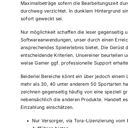
Maximalbeträge sofern die Bearbeitungszeit dur
durchweg verzichtet. In dunklem Hintergrund si
sofort geweckt sei.
Nur möglichkeit schaffen die leser gegenseitig 
Softwareanwendungen, unser durch einen Erreichb
ansprechendes Spielerlebnis bietet. Die Gerüst d
entscheidende Kriterien. Unsereiner beurteilen u
weise Gamer ggf. professionelle Support erhalte
Beiderlei Bereiche könnt ein über jedoch einem
mehr als 30, 40 unter anderem 50 Sportarten ha
zeichnen gegenseitig häufig von eine speziell gr
nebensächlich die anderen Produkte. Handelt es
Einzahlung einschätzen.
Nur Versorger, via Tora-Lizenzierung vom 