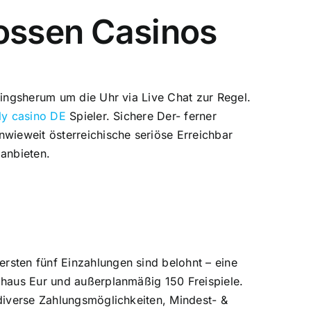
lossen Casinos
ringsherum um die Uhr via Live Chat zur Regel.
ly casino DE
Spieler. Sichere Der- ferner
nwieweit österreichische seriöse Erreichbar
anbieten.
rsten fünf Einzahlungen sind belohnt – eine
ßhaus Eur und außerplanmäßig 150 Freispiele.
 diverse Zahlungsmöglichkeiten, Mindest- &