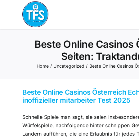
Skip
to
content
Beste Online Casinos 
Seiten: Traktand
Home
/
Uncategorized
/
Beste Online Casinos Ös
Beste Online Casinos Österreich Ech
inoffizieller mitarbeiter Test 2025
Schnelle Spiele man sagt, sie seien insbesonder
Würfelspiele, nachfolgende hinter schnippen Ge
Ländern aufführen, die eine Erlaubnis für jedes 