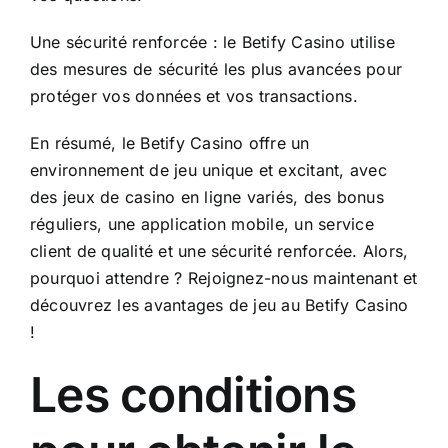
Une sécurité renforcée : le Betify Casino utilise
des mesures de sécurité les plus avancées pour
protéger vos données et vos transactions.
En résumé, le Betify Casino offre un
environnement de jeu unique et excitant, avec
des jeux de casino en ligne variés, des bonus
réguliers, une application mobile, un service
client de qualité et une sécurité renforcée. Alors,
pourquoi attendre ? Rejoignez-nous maintenant et
découvrez les avantages de jeu au Betify Casino
!
Les conditions