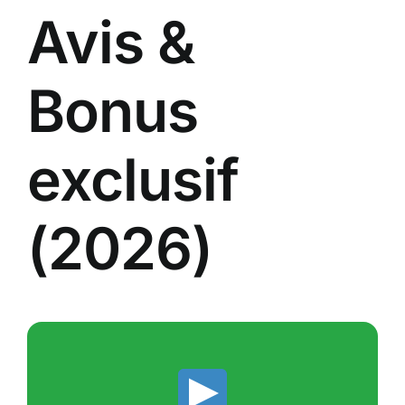
Avis &
Bonus
exclusif
(2026)