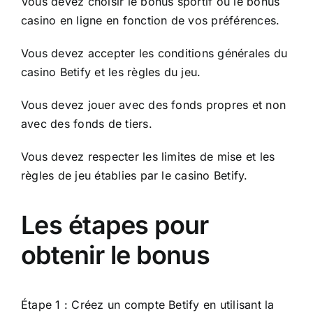
Vous devez choisir le bonus sportif ou le bonus
casino en ligne en fonction de vos préférences.
Vous devez accepter les conditions générales du
casino Betify et les règles du jeu.
Vous devez jouer avec des fonds propres et non
avec des fonds de tiers.
Vous devez respecter les limites de mise et les
règles de jeu établies par le casino Betify.
Les étapes pour
obtenir le bonus
Étape 1 : Créez un compte Betify en utilisant la