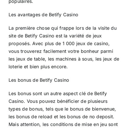
populaires.
Les avantages de Betify Casino
La première chose qui frappe lors de la visite du
site de Betify Casino est la variété de jeux
proposés. Avec plus de 1 000 jeux de casino,
vous trouverez facilement votre bonheur parmi
les jeux de table, les machines à sous, les jeux de
loterie et bien plus encore.
Les bonus de Betify Casino
Les bonus sont un autre aspect clé de Betify
Casino. Vous pouvez bénéficier de plusieurs
types de bonus, tels que le bonus de bienvenue,
les bonus de reload et les bonus de no deposit.
Mais attention, les conditions de mise en jeu sont