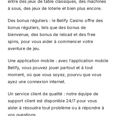
entre des jeux de table classiques, des machines
à sous, des jeux de loterie et bien plus encore.
Des bonus réguliers : le Betify Casino offre des
bonus réguliers, tels que des bonus de
bienvenue, des bonus de reload et des free
spins, pour vous aider à commencer votre
aventure de jeu.
Une application mobile : avec l’application mobile
Betify, vous pouvez jouer partout et à tout
moment, où que vous soyez, pourvu que vous
ayez une connexion internet.
Un service client de qualité : notre équipe de
support client est disponible 24/7 pour vous
aider à résoudre tout problème ou à répondre à
vos questions.