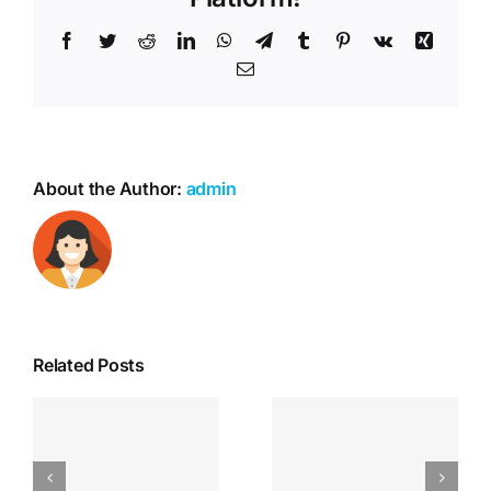
Facebook
Twitter
Reddit
LinkedIn
WhatsApp
Telegram
Tumblr
Pinterest
Vk
Xing
Email
About the Author:
admin
Related Posts