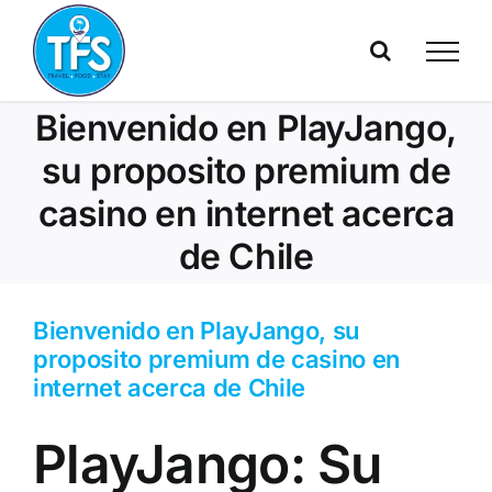
Skip
to
content
Bienvenido en PlayJango,
su proposito premium de
casino en internet acerca
de Chile
Bienvenido en PlayJango, su
proposito premium de casino en
internet acerca de Chile
PlayJango: Su