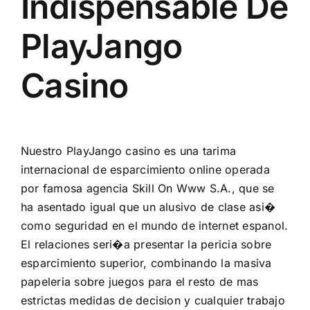
Indispensable De
PlayJango
Casino
Nuestro PlayJango casino es una tarima
internacional de esparcimiento online operada
por famosa agencia Skill On Www S.A., que se
ha asentado igual que un alusivo de clase asi�
como seguridad en el mundo de internet espanol.
El relaciones seri�a presentar la pericia sobre
esparcimiento superior, combinando la masiva
papeleria sobre juegos para el resto de mas
estrictas medidas de decision y cualquier trabajo