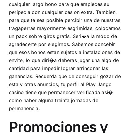
cualquier largo bono para que empieces su
peripecia con cualquier cesion extra. Tambien,
para que te sea posible percibir una de nuestras
tragaperras mayormente esgrimidas, colocamos
un pack sobre giros gratis. Seri�a la modo de
agradecerte por elegirnos. Sabemos concebir
que esos bonos estan sujetos a instalaciones de
envite, lo que diri�a deberas jugar una algo de
cantidad para impedir lograr arrinconar las
ganancias. Recuerda que de conseguir gozar de
esta y otras anuncios, tu perfil al Play Jango
casino tiene que permanecer verificada asi�
como haber alguna treinta jornadas de
permanencia.
Promociones y