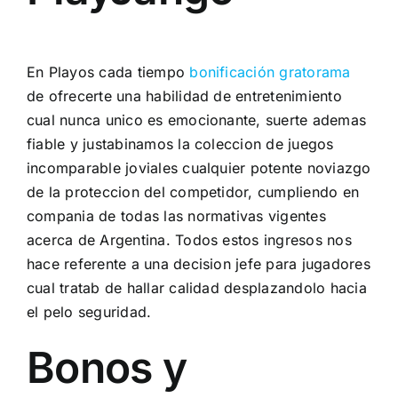
En Playos cada tiempo
bonificación gratorama
de ofrecerte una habilidad de entretenimiento
cual nunca unico es emocionante, suerte ademas
fiable y justabinamos la coleccion de juegos
incomparable joviales cualquier potente noviazgo
de la proteccion del competidor, cumpliendo en
compania de todas las normativas vigentes
acerca de Argentina. Todos estos ingresos nos
hace referente a una decision jefe para jugadores
cual tratab de hallar calidad desplazandolo hacia
el pelo seguridad.
Bonos y