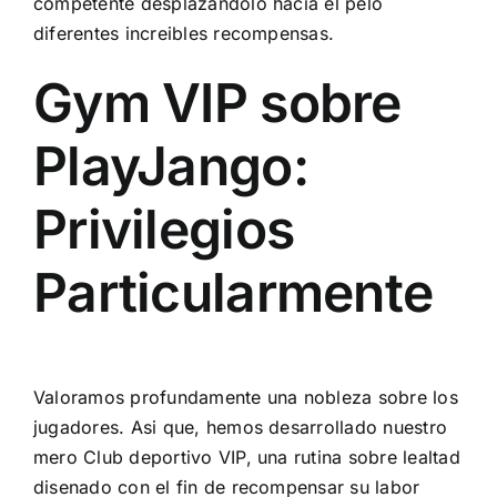
competente desplazandolo hacia el pelo
diferentes increibles recompensas.
Gym VIP sobre
PlayJango:
Privilegios
Particularmente
Valoramos profundamente una nobleza sobre los
jugadores. Asi que, hemos desarrollado nuestro
mero Club deportivo VIP, una rutina sobre lealtad
disenado con el fin de recompensar su labor