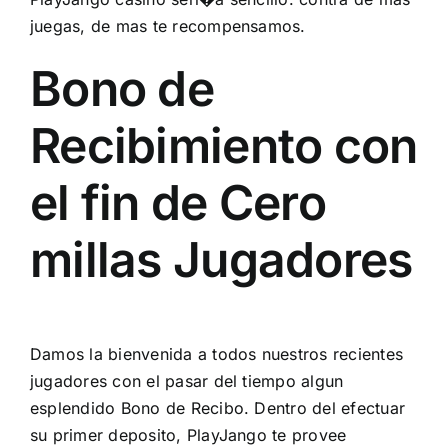
juegas, de mas te recompensamos.
Bono de
Recibimiento con
el fin de Cero
millas Jugadores
Damos la bienvenida a todos nuestros recientes
jugadores con el pasar del tiempo algun
esplendido Bono de Recibo. Dentro del efectuar
su primer deposito, PlayJango te provee