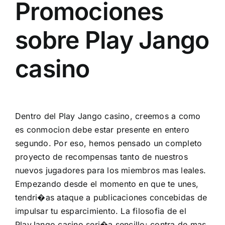
Promociones
sobre Play Jango
casino
Dentro del Play Jango casino, creemos a como
es conmocion debe estar presente en entero
segundo. Por eso, hemos pensado un completo
proyecto de recompensas tanto de nuestros
nuevos jugadores para los miembros mas leales.
Empezando desde el momento en que te unes,
tendri�as ataque a publicaciones concebidas de
impulsar tu esparcimiento. La filosofia de el
PlayJango casino seri�a sencillo: contra de mas