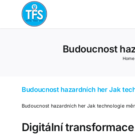
Skip
to
content
Budoucnost haza
Home
Budoucnost hazardních her Jak tech
Budoucnost hazardních her Jak technologie mění
Digitální transformace