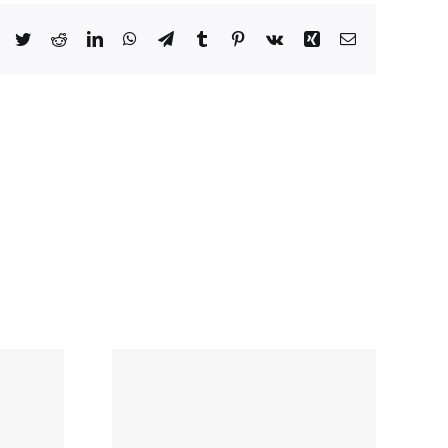
Facebook
Twitter
Reddit
LinkedIn
WhatsApp
Telegram
Tumblr
Pinterest
Vk
Xing
Email