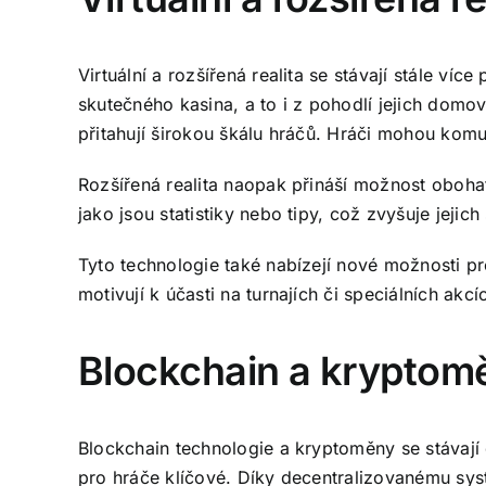
Virtuální a rozšířená realita se stávají stále ví
skutečného kasina, a to i z pohodlí jejich domova
přitahují širokou škálu hráčů. Hráči mohou komun
Rozšířená realita naopak přináší možnost obohat
jako jsou statistiky nebo tipy, což zvyšuje jejich
Tyto technologie také nabízejí nové možnosti pr
motivují k účasti na turnajích či speciálních akc
Blockchain a kryptom
Blockchain technologie a kryptoměny se stávají d
pro hráče klíčové. Díky decentralizovanému syst