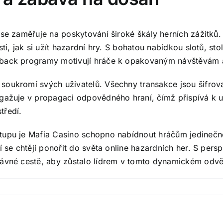
 se zaměřuje na poskytování široké škály herních zážitků
ti, jak si užít hazardní hry. S bohatou nabídkou slotů, st
back programy motivují hráče k opakovaným návštěvám a z
soukromí svých uživatelů. Všechny transakce jsou šifrov
ngažuje v propagaci odpovědného hraní, čímž přispívá k u
tředí.
tupu je Mafia Casino schopno nabídnout hráčům jedinečné 
í se chtějí ponořit do světa online hazardních her. S pers
rávné cestě, aby zůstalo lídrem v tomto dynamickém odvě