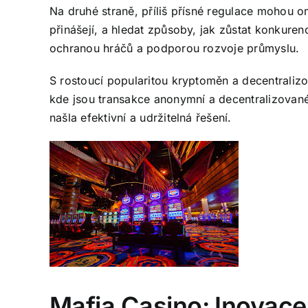
Na druhé straně, příliš přísné regulace mohou o
přinášejí, a hledat způsoby, jak zůstat konkur
ochranou hráčů a podporou rozvoje průmyslu.
S rostoucí popularitou kryptoměn a decentralizov
kde jsou transakce anonymní a decentralizované
našla efektivní a udržitelná řešení.
Mafia Casino: Inovace