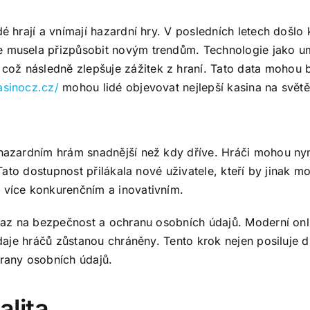
dé hrají a vnímají hazardní hry. V posledních letech došl
e musela přizpůsobit novým trendům. Technologie jako umě
ož následně zlepšuje zážitek z hraní. Tato data mohou bý
asinocz.cz/
mohou lidé objevovat nejlepší kasina na světě
 hazardním hrám snadnější než kdy dříve. Hráči mohou nyní
. Tato dostupnost přilákala nové uživatele, kteří by jinak 
e více konkurenčním a inovativním.
důraz na bezpečnost a ochranu osobních údajů. Moderní onl
í údaje hráčů zůstanou chráněny. Tento krok nejen posiluj
hrany osobních údajů.
alita