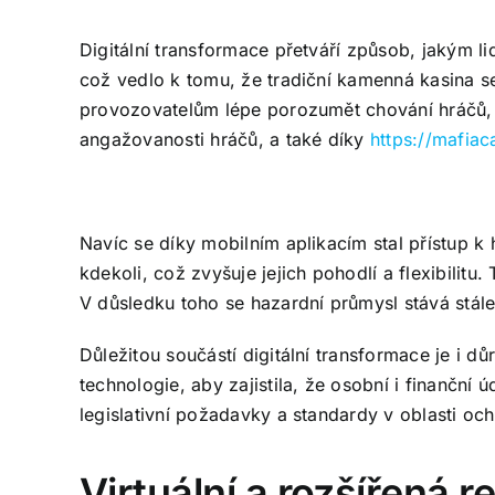
Digitální transformace přetváří způsob, jakým li
což vedlo k tomu, že tradiční kamenná kasina s
provozovatelům lépe porozumět chování hráčů, c
angažovanosti hráčů, a také díky
https://mafiac
Navíc se díky mobilním aplikacím stal přístup k
kdekoli, což zvyšuje jejich pohodlí a flexibilitu
V důsledku toho se hazardní průmysl stává stál
Důležitou součástí digitální transformace je i 
technologie, aby zajistila, že osobní i finančn
legislativní požadavky a standardy v oblasti oc
Virtuální a rozšířená re