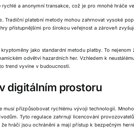
 rychlé a anonymní transakce, což je pro mnohé hráče v
ce. Tradiční platební metody mohou zahrnovat vysoké pop
 hry přístupnějšími pro širokou veřejnost a zároveň zvyšuj
at kryptoměny jako standardní metodu platby. To nejenom 
amickém odvětví hazardních her. Vzhledem k neustálému
to trend vyvine v budoucnosti.
v digitálním prostoru
 se musí přizpůsobovat rychlému vývoji technologií. Mnoho
podvodům. Tyto regulace zahrnují licencování provozovat
it, že hráči jsou ochráněni a mají přístup k bezpečným her