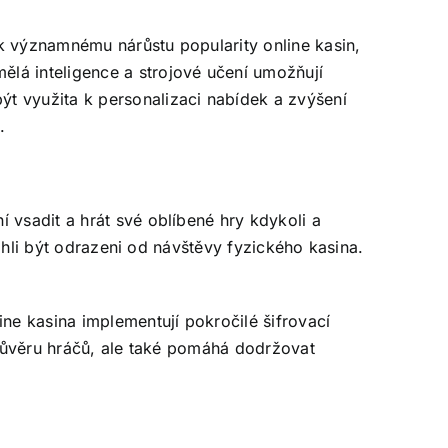
o k významnému nárůstu popularity online kasin,
lá inteligence a strojové učení umožňují
t využita k personalizaci nabídek a zvýšení
.
 vsadit a hrát své oblíbené hry kdykoli a
mohli být odrazeni od návštěvy fyzického kasina.
ine kasina implementují pokročilé šifrovací
e důvěru hráčů, ale také pomáhá dodržovat