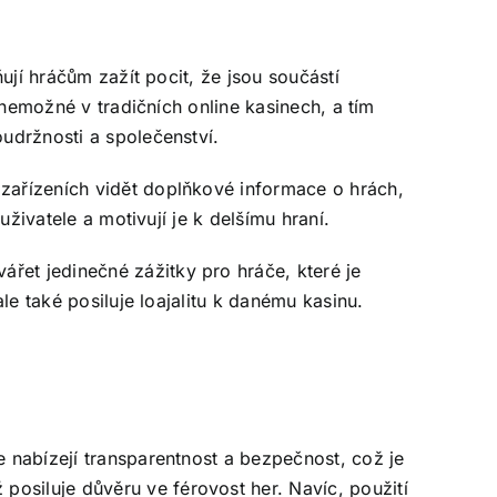
ňují hráčům zažít pocit, že jsou součástí
u nemožné v tradičních online kasinech, a tím
oudržnosti a společenství.
 zařízeních vidět doplňkové informace o hrách,
uživatele a motivují je k delšímu hraní.
řet jedinečné zážitky pro hráče, které je
ale také posiluje loajalitu k danému kasinu.
e nabízejí transparentnost a bezpečnost, což je
osiluje důvěru ve férovost her. Navíc, použití