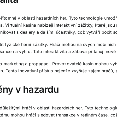
ce přítomné v oblasti hazardních her. Tyto technologie umož
. Virtuální kasina nabízejí interaktivní zážitky, které jso
ikovat s dealery a dalšími účastníky, což vytváří pocit s
it fyzické herní zážitky. Hráči mohou na svých mobilních
 šance na výhru. Tato interaktivita a zábava přitahují nové 
o marketing a propagaci. Provozovatelé kasin mohou vytvá
ích. Tento inovativní přístup nejenže zvyšuje zájem hráčů, 
ěny v hazardu
ůležitými hráči v oblasti hazardních her. Tyto technologi
ému mohou hráči sledovat transakce v reálném čase, což p