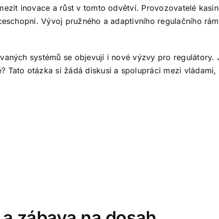
mezit inovace a růst v tomto odvětví. Provozovatelé kasi
enceschopní. Vývoj pružného a adaptivního regulačního rá
aných systémů se objevují i nové výzvy pro regulátory. Jak
? Tato otázka si žádá diskusi a spolupráci mezi vládami,
 a zábava na dosah