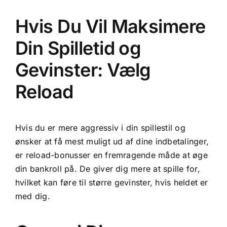
Hvis Du Vil Maksimere
Din Spilletid og
Gevinster: Vælg
Reload
Hvis du er mere aggressiv i din spillestil og
ønsker at få mest muligt ud af dine indbetalinger,
er reload-bonusser en fremragende måde at øge
din bankroll på. De giver dig mere at spille for,
hvilket kan føre til større gevinster, hvis heldet er
med dig.