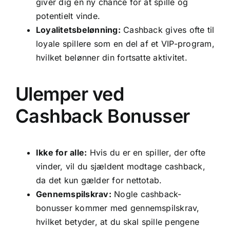
giver dig en ny chance for at spille og
potentielt vinde.
Loyalitetsbelønning:
Cashback gives ofte til
loyale spillere som en del af et VIP-program,
hvilket belønner din fortsatte aktivitet.
Ulemper ved
Cashback Bonusser
Ikke for alle:
Hvis du er en spiller, der ofte
vinder, vil du sjældent modtage cashback,
da det kun gælder for nettotab.
Gennemspilskrav:
Nogle cashback-
bonusser kommer med gennemspilskrav,
hvilket betyder, at du skal spille pengene