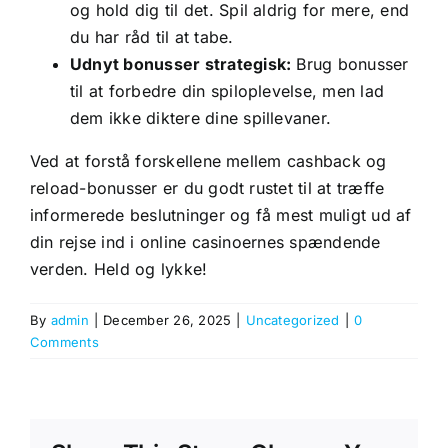
og hold dig til det. Spil aldrig for mere, end
du har råd til at tabe.
Udnyt bonusser strategisk:
Brug bonusser
til at forbedre din spiloplevelse, men lad
dem ikke diktere dine spillevaner.
Ved at forstå forskellene mellem cashback og
reload-bonusser er du godt rustet til at træffe
informerede beslutninger og få mest muligt ud af
din rejse ind i online casinoernes spændende
verden. Held og lykke!
By
admin
|
December 26, 2025
|
Uncategorized
|
0
Comments