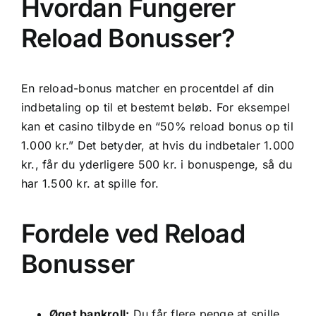
Hvordan Fungerer
Reload Bonusser?
En reload-bonus matcher en procentdel af din
indbetaling op til et bestemt beløb. For eksempel
kan et casino tilbyde en “50% reload bonus op til
1.000 kr.” Det betyder, at hvis du indbetaler 1.000
kr., får du yderligere 500 kr. i bonuspenge, så du
har 1.500 kr. at spille for.
Fordele ved Reload
Bonusser
Øget bankroll:
Du får flere penge at spille