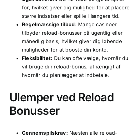
for, hvilket giver dig mulighed for at placere
større indsatser eller spille i længere tid.
Regelmæssige tilbud:
Mange casinoer
tilbyder reload-bonusser på ugentlig eller
månedlig basis, hvilket giver dig løbende
muligheder for at booste din konto.
Fleksibilitet:
Du kan ofte vælge, hvornår du
vil bruge din reload-bonus, afhængigt af
hvornår du planlægger at indbetale.
Ulemper ved Reload
Bonusser
Gennemspilskrav:
Næsten alle reload-