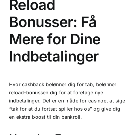
Reload
Bonusser: Få
Mere for Dine
Indbetalinger
Hvor cashback belønner dig for tab, belønner
reload-bonussen dig for at foretage nye
indbetalinger. Det er en måde for casinoet at sige
“tak for at du fortsat spiller hos os” og give dig
en ekstra boost til din bankroll.