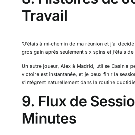
Travail
“J’étais à mi‑chemin de ma réunion et j’ai décidé
gros gain après seulement six spins et j’étais de
Un autre joueur, Alex à Madrid, utilise Casinia p
victoire est instantanée, et je peux finir la ses
s’intègrent naturellement dans la routine quoti
9. Flux de Sessi
Minutes