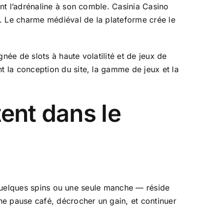
nt l’adrénaline à son comble. Casinia Casino
e. Le charme médiéval de la plateforme crée le
née de slots à haute volatilité et de jeux de
 la conception du site, la gamme de jeux et la
ent dans le
— quelques spins ou une seule manche — réside
ne pause café, décrocher un gain, et continuer