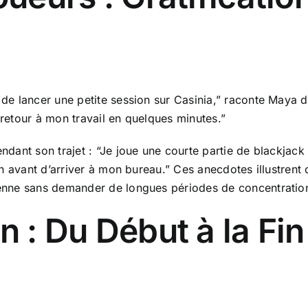
 de lancer une petite session sur Casinia,” raconte Maya d
 retour à mon travail en quelques minutes.”
endant son trajet : “Je joue une courte partie de blackjack
sion avant d’arriver à mon bureau.” Ces anecdotes illustre
dienne sans demander de longues périodes de concentratio
on : Du Début à la Fi