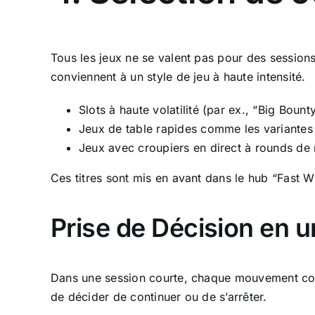
Tous les jeux ne se valent pas pour des sessions
conviennent à un style de jeu à haute intensité.
Slots à haute volatilité (par ex., “Big Bou
Jeux de table rapides comme les variantes
Jeux avec croupiers en direct à rounds de 
Ces titres sont mis en avant dans le hub “Fast Wi
Prise de Décision en un
Dans une session courte, chaque mouvement compt
de décider de continuer ou de s’arrêter.