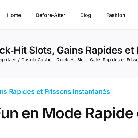
Home
Before-After
Blog
Fashion
ck‑Hit Slots, Gains Rapides et
egorized
/
Casinia Casino – Quick‑Hit Slots, Gains Rapides et Friss
ins Rapides et Frissons Instantanés
: Fun en Mode Rapide