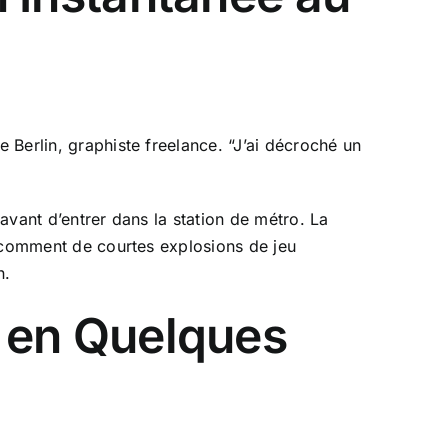
e Berlin, graphiste freelance. “J’ai décroché un
 avant d’entrer dans la station de métro. La
nt comment de courtes explosions de jeu
n.
n en Quelques