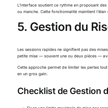
L’interface soutient ce rythme en proposant de
ou manche. Cette fonctionnalité maintient l’élan 
5. Gestion du Ri
Les sessions rapides ne signifient pas des mise
petite mise — souvent une ou deux pièces — ava
Cette approche permet de limiter les pertes tou
en un gros gain.
Checklist de Gestion 
Fixez une limite maximale de mise par sessi