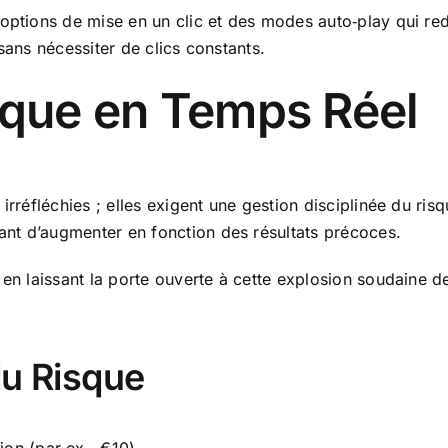
s options de mise en un clic et des modes auto‑play qui 
sans nécessiter de clics constants.
sque en Temps Réel
s irréfléchies ; elles exigent une gestion disciplinée du
nt d’augmenter en fonction des résultats précoces.
t en laissant la porte ouverte à cette explosion soudaine
du Risque
on (par ex., €10).