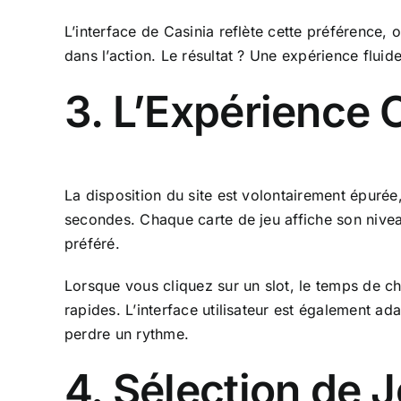
L’interface de Casinia reflète cette préférence,
dans l’action. Le résultat ? Une expérience flui
3. L’Expérience 
La disposition du site est volontairement épuré
secondes. Chaque carte de jeu affiche son niveau
préféré.
Lorsque vous cliquez sur un slot, le temps de c
rapides. L’interface utilisateur est également a
perdre un rythme.
4. Sélection de 