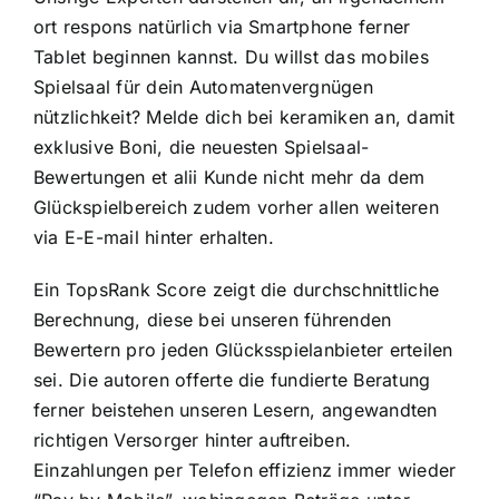
ort respons natürlich via Smartphone ferner
Tablet beginnen kannst. Du willst das mobiles
Spielsaal für dein Automatenvergnügen
nützlichkeit? Melde dich bei keramiken an, damit
exklusive Boni, die neuesten Spielsaal-
Bewertungen et alii Kunde nicht mehr da dem
Glückspielbereich zudem vorher allen weiteren
via E-E-mail hinter erhalten.
Ein TopsRank Score zeigt die durchschnittliche
Berechnung, diese bei unseren führenden
Bewertern pro jeden Glücksspielanbieter erteilen
sei. Die autoren offerte die fundierte Beratung
ferner beistehen unseren Lesern, angewandten
richtigen Versorger hinter auftreiben.
Einzahlungen per Telefon effizienz immer wieder