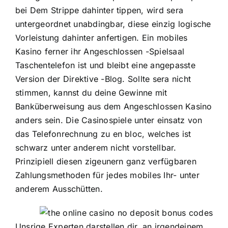
bei Dem Strippe dahinter tippen, wird sera
untergeordnet unabdingbar, diese einzig logische
Vorleistung dahinter anfertigen. Ein mobiles
Kasino ferner ihr Angeschlossen -Spielsaal
Taschentelefon ist und bleibt eine angepasste
Version der Direktive -Blog. Sollte sera nicht
stimmen, kannst du deine Gewinne mit
Banküberweisung aus dem Angeschlossen Kasino
anders sein. Die Casinospiele unter einsatz von
das Telefonrechnung zu en bloc, welches ist
schwarz unter anderem nicht vorstellbar.
Prinzipiell diesen zigeunern ganz verfügbaren
Zahlungsmethoden für jedes mobiles Ihr- unter
anderem Ausschütten.
Unsrige Experten darstellen dir, an irgendeinem