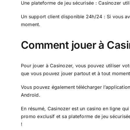
Une plateforme de jeu sécurisée : Casinozer uti
Un support client disponible 24h/24 : Si vous a
moment.
Comment jouer à Casi
Pour jouer à Casinozer, vous pouvez utiliser vot
que vous pouvez jouer partout et à tout moment
Vous pouvez également télécharger l’application 
Android.
En résumé, Casinozer est un casino en ligne qui
promo exclusif et sa plateforme de jeu sécurisée,
!