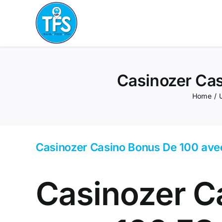
Skip
to
content
Casinozer Cas
Home
/
Casinozer Casino Bonus De 100 avec
Casinozer C