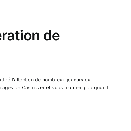
ration de
ttiré l’attention de nombreux joueurs qui
antages de Casinozer et vous montrer pourquoi il