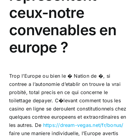
ceux-notre
convenables en
europe ?
Trop l’Europe ou bien le � Nation de �, si
contree a l’autonomie d’etablir on trouve la vrai
probité, total precis en ce qui concerne le
toilettage depayer. C�levant comment tous les
casino en ligne se deroulent constitutionnels chez
quelques contree europeens et extraordinaires en
les autres. De
https://dream-vegas.net/fr/bonus/
faire une maniere individuelle, l’Europe avertis