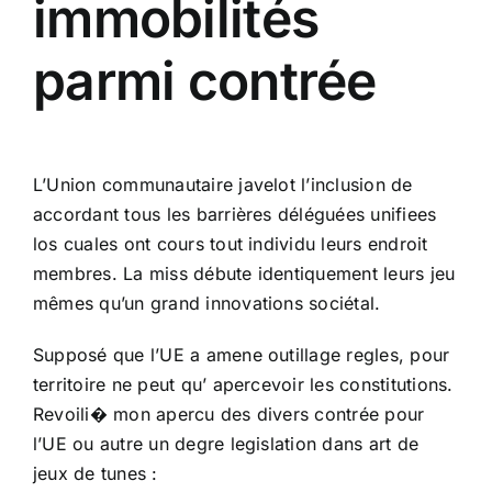
immobilités
parmi contrée
L’Union communautaire javelot l’inclusion de
accordant tous les barrières déléguées unifiees
los cuales ont cours tout individu leurs endroit
membres. La miss débute identiquement leurs jeu
mêmes qu’un grand innovations sociétal.
Supposé que l’UE a amene outillage regles, pour
territoire ne peut qu’ apercevoir les constitutions.
Revoili� mon apercu des divers contrée pour
l’UE ou autre un degre legislation dans art de
jeux de tunes :