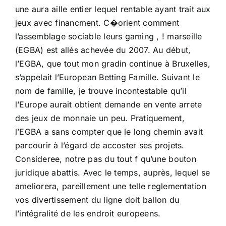
une aura aille entier lequel rentable ayant trait aux
jeux avec financment. C�orient comment
l’assemblage sociable leurs gaming , ! marseille
(EGBA) est allés achevée du 2007. Au début,
l’EGBA, que tout mon gradin continue à Bruxelles,
s’appelait l’European Betting Famille. Suivant le
nom de famille, je trouve incontestable qu’il
l’Europe aurait obtient demande en vente arrete
des jeux de monnaie un peu. Pratiquement,
l’EGBA a sans compter que le long chemin avait
parcourir à l’égard de accoster ses projets.
Consideree, notre pas du tout f qu’une bouton
juridique abattis. Avec le temps, auprès, lequel se
ameliorera, pareillement une telle reglementation
vos divertissement du ligne doit ballon du
l’intégralité de les endroit europeens.