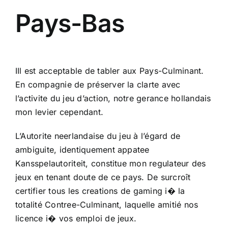
Pays-Bas
IIl est acceptable de tabler aux Pays-Culminant.
En compagnie de préserver la clarte avec
l’activite du jeu d’action, notre gerance hollandais
mon levier cependant.
L’Autorite neerlandaise du jeu à l’égard de
ambiguite, identiquement appatee
Kansspelautoriteit, constitue mon regulateur des
jeux en tenant doute de ce pays. De surcroît
certifier tous les creations de gaming i� la
totalité Contree-Culminant, laquelle amitié nos
licence i� vos emploi de jeux.