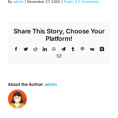
By
admin
|
December 27, 2025
|
Public
|
0 Comments
Share This Story, Choose Your
Platform!
Facebook
Twitter
Reddit
LinkedIn
WhatsApp
Telegram
Tumblr
Pinterest
Vk
Xing
Email
About the Author:
admin