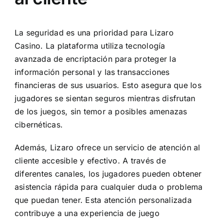
La seguridad es una prioridad para Lizaro
Casino. La plataforma utiliza tecnología
avanzada de encriptación para proteger la
información personal y las transacciones
financieras de sus usuarios. Esto asegura que los
jugadores se sientan seguros mientras disfrutan
de los juegos, sin temor a posibles amenazas
cibernéticas.
Además, Lizaro ofrece un servicio de atención al
cliente accesible y efectivo. A través de
diferentes canales, los jugadores pueden obtener
asistencia rápida para cualquier duda o problema
que puedan tener. Esta atención personalizada
contribuye a una experiencia de juego