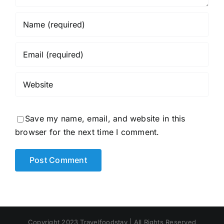
Save my name, email, and website in this
browser for the next time I comment.
Copyright 2023 Travelfoodstay | All Rights Reserved