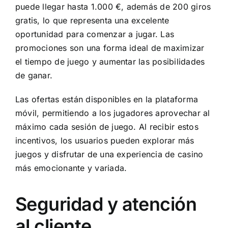
puede llegar hasta 1.000 €, además de 200 giros
gratis, lo que representa una excelente
oportunidad para comenzar a jugar. Las
promociones son una forma ideal de maximizar
el tiempo de juego y aumentar las posibilidades
de ganar.
Las ofertas están disponibles en la plataforma
móvil, permitiendo a los jugadores aprovechar al
máximo cada sesión de juego. Al recibir estos
incentivos, los usuarios pueden explorar más
juegos y disfrutar de una experiencia de casino
más emocionante y variada.
Seguridad y atención
al cliente