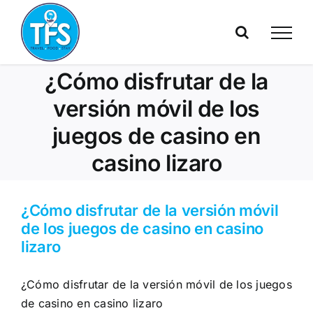
Skip
to
content
¿Cómo disfrutar de la
versión móvil de los
juegos de casino en
casino lizaro
¿Cómo disfrutar de la versión móvil
de los juegos de casino en casino
lizaro
¿Cómo disfrutar de la versión móvil de los juegos
de casino en casino lizaro