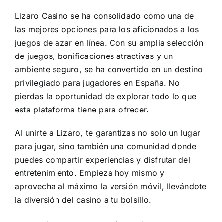
Lizaro Casino se ha consolidado como una de
las mejores opciones para los aficionados a los
juegos de azar en línea. Con su amplia selección
de juegos, bonificaciones atractivas y un
ambiente seguro, se ha convertido en un destino
privilegiado para jugadores en España. No
pierdas la oportunidad de explorar todo lo que
esta plataforma tiene para ofrecer.
Al unirte a Lizaro, te garantizas no solo un lugar
para jugar, sino también una comunidad donde
puedes compartir experiencias y disfrutar del
entretenimiento. Empieza hoy mismo y
aprovecha al máximo la versión móvil, llevándote
la diversión del casino a tu bolsillo.