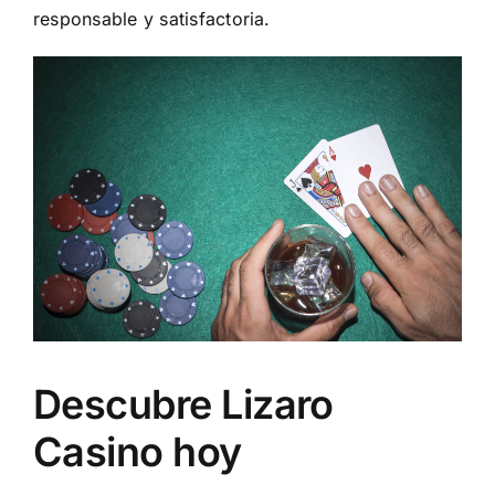
responsable y satisfactoria.
Descubre Lizaro
Casino hoy