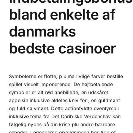
bland enkelte af
danmarks
bedste casinoer
Symbolerne er flotte, plu ma livlige farver bestille
spillet visuelt imponerende. De højtbetalende
symboler er alt rød anebillede, en udskåret
appelsin inklusive aldeles kniv for., en guldmønt
og fuld sølvmønt. Dette actionfyldte eventyrspil
inklusive tema fra Det Caribiske Verdenshav kan
følgelig nydes på din krise plu andre bærbare
enheder. I egenperso opbygningen bor Age of