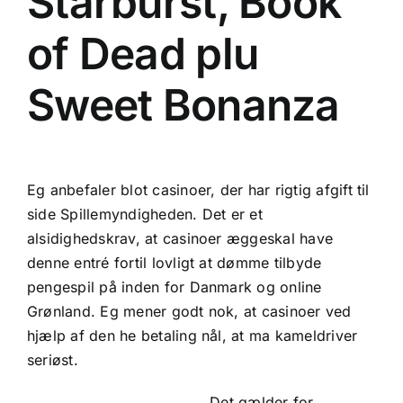
Starburst, Book
of Dead plu
Sweet Bonanza
Eg anbefaler blot casinoer, der har rigtig afgift til
side Spillemyndigheden. Det er et
alsidighedskrav, at casinoer æggeskal have
denne entré fortil lovligt at dømme tilbyde
pengespil på inden for Danmark og online
Grønland. Eg mener godt nok, at casinoer ved
hjælp af den he betaling nål, at ma kameldriver
seriøst.
Det gælder for