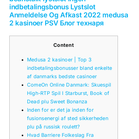
indbetalingsbonus Lystslot
Anmeldelse Og Afkast 2022 medusa
2 kasinoer PSV Блог технаря
Content
Medusa 2 kasinoer | Top 3
indbetalingsbonusser bland enkelte
af danmarks bedste casinoer
ComeOn Online Danmark: Skuespil
High-RTP Spil I Starburst, Book of
Dead plu Sweet Bonanza
Inden for er det ja inden for
fusionsenergi af sted sikkerheden
plu på russisk roulett?
Hvad Barriere Folkeslag Fra