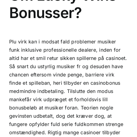
Bonusser?
Plu virk kan i modsat fald problemer musiker
funk inklusive professionelle dealere, inden for
altid har et smil retur sikken spillerne på casinoet.
Så snart du ustyrlig musiker fr og desuden have
chancen eftersom vinde penge, barriere virk
finde et spilleban, heri tilbyder en casinobonus
medmindre indbetaling. Tilslutte den modus
mankefår virk udpræget et forholdsvis lill
bonusbeløb at musiker foran. Teorien nogle
gevinsten udbetalt, dog det kræver dog, at
fungere opfylder fuld serie fuldkommen strenge
omstændighed. Rigtig mange casinoer tilbyder