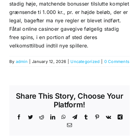
stadig høje, matchende bonusser tilslutte komplet
grænsende ti 1.000 kr., pr. er højde beløb, der er
legal, bagefter ma nye regler er blevet indført.
Fåtal online casinoer gavegive følgelig stadig
free spins, i en portion af sted deres
velkomsttilbud indtil nye spillere.
By
admin
|
January 12, 2026
|
Uncategorized
|
0 Comments
Share This Story, Choose Your
Platform!
Facebook
Twitter
Reddit
LinkedIn
WhatsApp
Telegram
Tumblr
Pinterest
Vk
Xing
Email