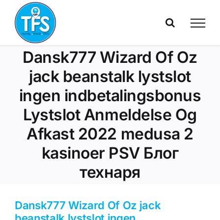
Skip
to
content
Dansk777 Wizard Of Oz
jack beanstalk lystslot
ingen indbetalingsbonus
Lystslot Anmeldelse Og
Afkast 2022 medusa 2
kasinoer PSV Блог
технаря
Dansk777 Wizard Of Oz jack
beanstalk lystslot ingen