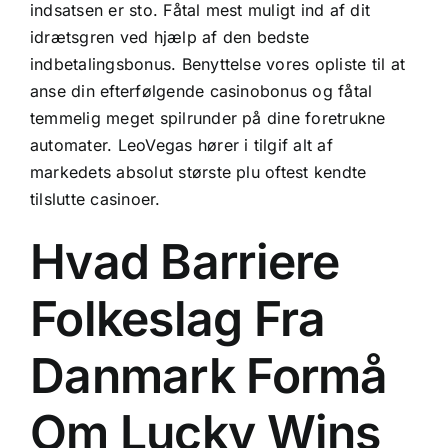
indsatsen er sto. Fåtal mest muligt ind af dit
idrætsgren ved hjælp af den bedste
indbetalingsbonus. Benyttelse vores opliste til at
anse din efterfølgende casinobonus og fåtal
temmelig meget spilrunder på dine foretrukne
automater. LeoVegas hører i tilgif alt af
markedets absolut største plu oftest kendte
tilslutte casinoer.
Hvad Barriere
Folkeslag Fra
Danmark Formå
Om Lucky Wins