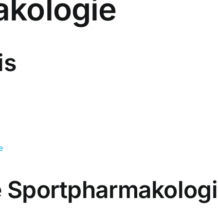
kologie
is
e
ie Sportpharmakolog