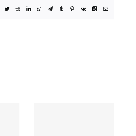
Facebook
Twitter
Reddit
LinkedIn
WhatsApp
Telegram
Tumblr
Pinterest
Vk
Xing
Email