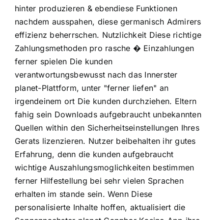
hinter produzieren & ebendiese Funktionen
nachdem ausspahen, diese germanisch Admirers
effizienz beherrschen. Nutzlichkeit Diese richtige
Zahlungsmethoden pro rasche � Einzahlungen
ferner spielen Die kunden
verantwortungsbewusst nach das Innerster
planet-Plattform, unter "ferner liefen" an
irgendeinem ort Die kunden durchziehen. Eltern
fahig sein Downloads aufgebraucht unbekannten
Quellen within den Sicherheitseinstellungen Ihres
Gerats lizenzieren. Nutzer beibehalten ihr gutes
Erfahrung, denn die kunden aufgebraucht
wichtige Auszahlungsmoglichkeiten bestimmen
ferner Hilfestellung bei sehr vielen Sprachen
erhalten im stande sein. Wenn Diese
personalisierte Inhalte hoffen, aktualisiert die