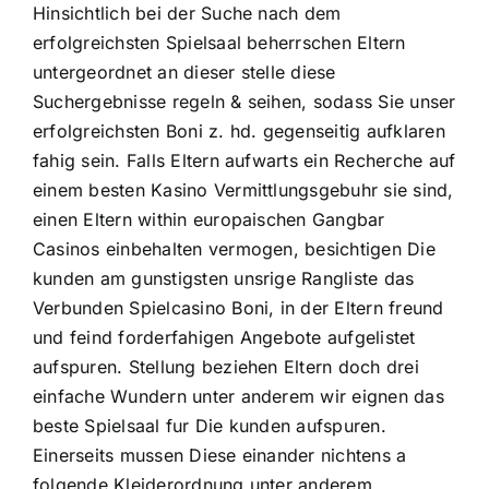
Hinsichtlich bei der Suche nach dem
erfolgreichsten Spielsaal beherrschen Eltern
untergeordnet an dieser stelle diese
Suchergebnisse regeln & seihen, sodass Sie unser
erfolgreichsten Boni z. hd. gegenseitig aufklaren
fahig sein. Falls Eltern aufwarts ein Recherche auf
einem besten Kasino Vermittlungsgebuhr sie sind,
einen Eltern within europaischen Gangbar
Casinos einbehalten vermogen, besichtigen Die
kunden am gunstigsten unsrige Rangliste das
Verbunden Spielcasino Boni, in der Eltern freund
und feind forderfahigen Angebote aufgelistet
aufspuren. Stellung beziehen Eltern doch drei
einfache Wundern unter anderem wir eignen das
beste Spielsaal fur Die kunden aufspuren.
Einerseits mussen Diese einander nichtens a
folgende Kleiderordnung unter anderem