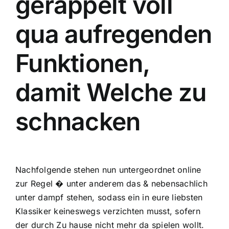
gerappelt voll
qua aufregenden
Funktionen,
damit Welche zu
schnacken
Nachfolgende stehen nun untergeordnet online
zur Regel � unter anderem das & nebensachlich
unter dampf stehen, sodass ein in eure liebsten
Klassiker keineswegs verzichten musst, sofern
der durch Zu hause nicht mehr da spielen wollt.