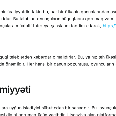
bir fəaliyyətdir, lakin bu, hər bir ölkənin qanunlarından a
ur. Bu tələblər, oyunçuların hüquqlarını qorumaq və mərc
nçulara müxtəlif lotereya şanslarını təqdim edərək,
http:/
quqi tələblərdən xəbərdar olmalıdırlar. Bu, yalnız təhlükə
ə önəmlidir. Hər hansı bir qanun pozuntusu, oyunçuların 
miyyəti
lara uyğun işlədiyini sübut edən bir sənəddir. Bu, oyunçula
ükəsizliyini qorumaq üçün vacibdir. Lisenziya alan platform