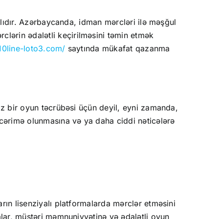
sılıdır. Azərbaycanda, idman mərcləri ilə məşğul
lərin ədalətli keçirilməsini təmin etmək
/10line-loto3.com/
saytında mükafat qazanma
siz bir oyun təcrübəsi üçün deyil, eyni zamanda,
cərimə olunmasına və ya daha ciddi nəticələrə
rın lisenziyalı platformalarda mərclər etməsini
alar, müştəri məmnuniyyətinə və ədalətli oyun