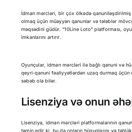
İdman mərcləri, bir çox ölkədə qanuniləşdirilmiş 
olmaq üçün müəyyən qanunlar və tələblər mövcudd
məqsədini güdür. “10Line Loto” platforması, oyu
imkanlarını artırır.
Oyunçular, idman mərcləri ilə bağlı qanuni və hü
qeyri-qanuni fəaliyyətlərdən uzaq durmaq üçün d
səbəb ola bilər.
Lisenziya və onun əhə
Lisenziya, idman mərcləri platformalarının qanun
təmin edir ki, bu da onların hüquqlarını və təhl