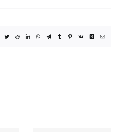
Facebook
Twitter
Reddit
LinkedIn
WhatsApp
Telegram
Tumblr
Pinterest
Vk
Xing
Email