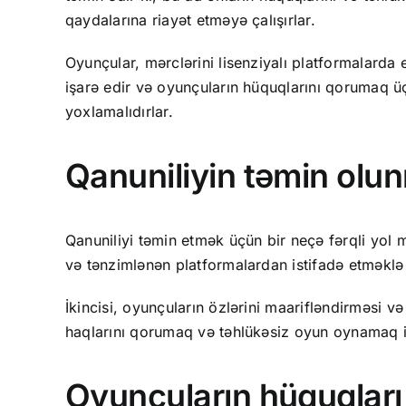
qaydalarına riayət etməyə çalışırlar.
Oyunçular, mərclərini lisenziyalı platformalarda e
işarə edir və oyunçuların hüquqlarını qorumaq üç
yoxlamalıdırlar.
Qanuniliyin təmin olun
Qanuniliyi təmin etmək üçün bir neçə fərqli yol m
və tənzimlənən platformalardan istifadə etməklə 
İkincisi, oyunçuların özlərini maarifləndirməsi 
haqlarını qorumaq və təhlükəsiz oyun oynamaq im
Oyunçuların hüquqları 