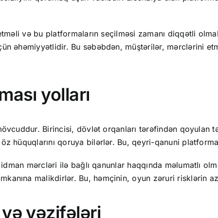
tməli və bu platformaların seçilməsi zamanı diqqətli olmalıd
ün əhəmiyyətlidir. Bu səbəbdən, müştərilər, mərclərini et
ması yolları
övcuddur. Birincisi, dövlət orqanları tərəfindən qoyulan tə
öz hüquqlarını qoruya bilərlər. Bu, qeyri-qanuni platforma
və idman mərcləri ilə bağlı qanunlar haqqında məlumatlı olm
kanına malikdirlər. Bu, həmçinin, oyun zəruri risklərin a
və vəzifələri