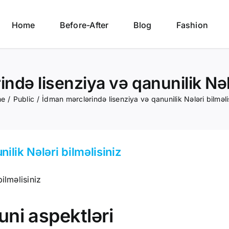
Home
Before-After
Blog
Fashion
ndə lisenziya və qanunilik Nələ
me
/
Public
/
İdman mərclərində lisenziya və qanunilik Nələri bilməli
ilik Nələri bilməlisiniz
ilməlisiniz
ni aspektləri