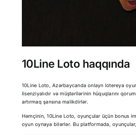
10Line Loto haqqında
10Line Loto, Azərbaycanda onlayn lotereya oyunla
lisenziyalıdır və müştərilərinin hüquqlarını qor
artırmaq şansına malikdirlər.
Həmçinin, 10Line Loto, oyunçular üçün bonus imka
oyun oynaya bilərlər. Bu platformada, oyunçular