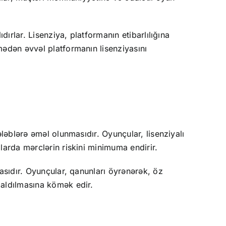
ırlar. Lisenziya, platformanın etibarlılığına
mədən əvvəl platformanın lisenziyasını
ləblərə əməl olunmasıdır. Oyunçular, lisenziyalı
larda mərclərin riskini minimuma endirir.
asıdır. Oyunçular, qanunları öyrənərək, öz
zaldılmasına kömək edir.