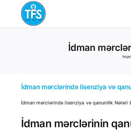
Skip
to
content
İdman mərcləri
Ho
İdman mərclərində lisenziya və qanun
İdman mərclərində lisenziya və qanunilik Nələri b
İdman mərclərinin qanu