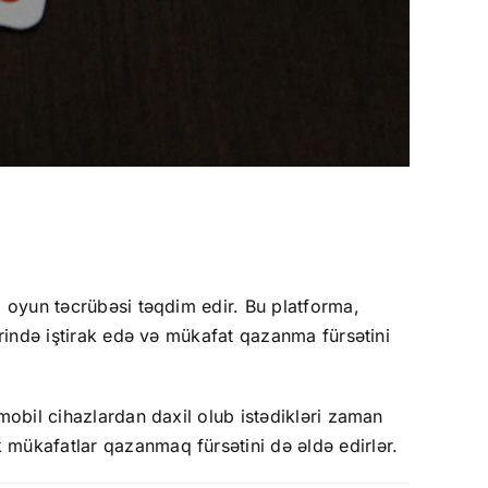
i oyun təcrübəsi təqdim edir. Bu platforma,
ərində iştirak edə və mükafat qazanma fürsətini
mobil cihazlardan daxil olub istədikləri zaman
 mükafatlar qazanmaq fürsətini də əldə edirlər.