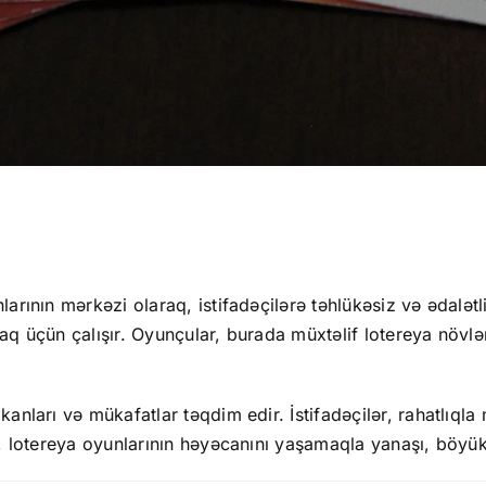
rının mərkəzi olaraq, istifadəçilərə təhlükəsiz və ədalətl
umaq üçün çalışır. Oyunçular, burada müxtəlif lotereya növl
nları və mükafatlar təqdim edir. İstifadəçilər, rahatlıqla 
, lotereya oyunlarının həyəcanını yaşamaqla yanaşı, böyük