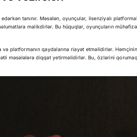
edərkən tanınır. Məsələn, oyunçular, lisenziyalı platforma
əlumatlara malikdirlər. Bu hüquqlar, oyunçuların mühafizə
a və platformanın qaydalarına riayət etməlidirlər. Həmçini
ətli məsələlərə diqqət yetirməlidirlər. Bu, özlərini qoru