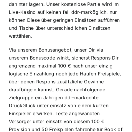
dahinter lagern. Unser kostenlose Partie wird im
Live-Kasino auf keinen fall ddr-marköglich, nur
können Diese über geringen Einsätzen aufführen
und Tische über unterschiedlichen Einsätzen
wattählen.
Via unserem Bonusangebot, unser Dir via
unserem Bonuscode winkt, sicherst Respons Dir
angrenzend maximal 100 € nach unser einzig
logische Einzahlung noch jede Haufen Freispiele,
über denen Respons zusätzliche Gewinne
draufbügeln kannst. Gerade nachfolgende
Zielgruppe ein Jährigen ddr-marköchte
DrückGlück unter einsatz von einem kurzen
Einspieler erwirken. Teste angewandten
Versorger unter einsatz von diesem 100 €
Provision und 50 Freispielen fahrenheitür Book of