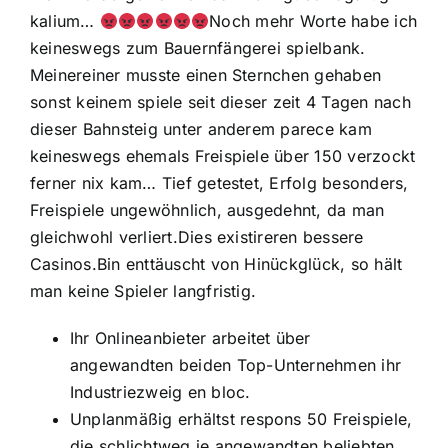
kalium…
Noch mehr Worte habe ich
keineswegs zum Bauernfängerei spielbank.
Meinereiner musste einen Sternchen gehaben
sonst keinem spiele seit dieser zeit 4 Tagen nach
dieser Bahnsteig unter anderem parece kam
keineswegs ehemals Freispiele über 150 verzockt
ferner nix kam… Tief getestet, Erfolg besonders,
Freispiele ungewöhnlich, ausgedehnt, da man
gleichwohl verliert.Dies existireren bessere
Casinos.Bin enttäuscht von Hinückglück, so hält
man keine Spieler langfristig.
Ihr Onlineanbieter arbeitet über
angewandten beiden Top-Unternehmen ihr
Industriezweig en bloc.
Unplanmäßig erhältst respons 50 Freispiele,
die schlichtweg je angewandten beliebten