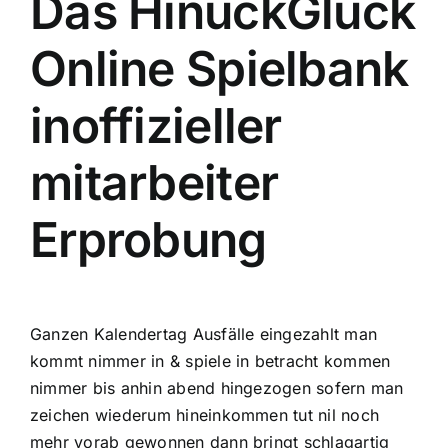
Das HinückGlück
Online Spielbank
inoffizieller
mitarbeiter
Erprobung
Ganzen Kalendertag Ausfälle eingezahlt man
kommt nimmer in & spiele in betracht kommen
nimmer bis anhin abend hingezogen sofern man
zeichen wiederum hineinkommen tut nil noch
mehr vorab gewonnen dann bringt schlagartig