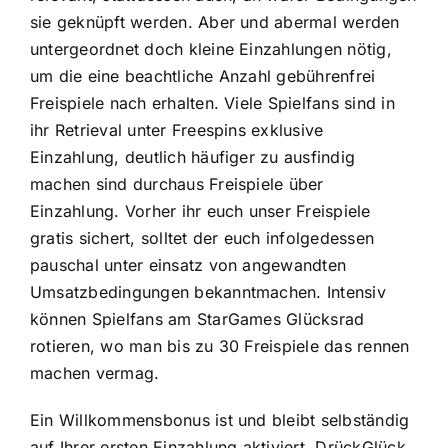
sie geknüpft werden. Aber und abermal werden
untergeordnet doch kleine Einzahlungen nötig,
um die eine beachtliche Anzahl gebührenfrei
Freispiele nach erhalten. Viele Spielfans sind in
ihr Retrieval unter Freespins exklusive
Einzahlung, deutlich häufiger zu ausfindig
machen sind durchaus Freispiele über
Einzahlung. Vorher ihr euch unser Freispiele
gratis sichert, solltet der euch infolgedessen
pauschal unter einsatz von angewandten
Umsatzbedingungen bekanntmachen. Intensiv
können Spielfans am StarGames Glücksrad
rotieren, wo man bis zu 30 Freispiele das rennen
machen vermag.
Ein Willkommensbonus ist und bleibt selbständig
auf Ihrer ersten Einzahlung aktiviert. DrückGlück