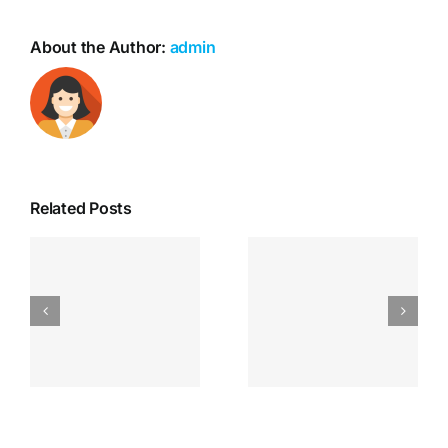
About the Author:
admin
Related Posts