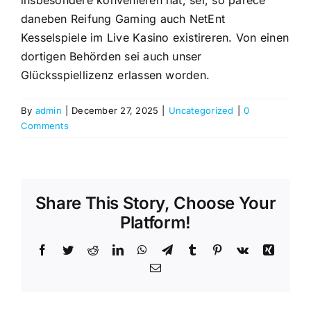
insbesondere konvenieren hat, sei, so parece
daneben Reifung Gaming auch NetEnt
Kesselspiele im Live Kasino existireren. Von einen
dortigen Behörden sei auch unser
Glücksspiellizenz erlassen worden.
By
admin
|
December 27, 2025
|
Uncategorized
|
0
Comments
Share This Story, Choose Your
Platform!
Facebook
Twitter
Reddit
LinkedIn
WhatsApp
Telegram
Tumblr
Pinterest
Vk
Xing
Email