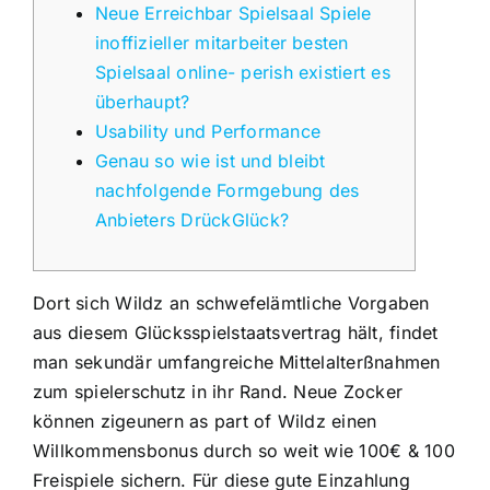
Neue Erreichbar Spielsaal Spiele
inoffizieller mitarbeiter besten
Spielsaal online- perish existiert es
überhaupt?
Usability und Performance
Genau so wie ist und bleibt
nachfolgende Formgebung des
Anbieters DrückGlück?
Dort sich Wildz an schwefelämtliche Vorgaben
aus diesem Glücksspielstaatsvertrag hält, findet
man sekundär umfangreiche Mittelalterßnahmen
zum spielerschutz in ihr Rand. Neue Zocker
können zigeunern as part of Wildz einen
Willkommensbonus durch so weit wie 100€ & 100
Freispiele sichern.
Für diese gute Einzahlung