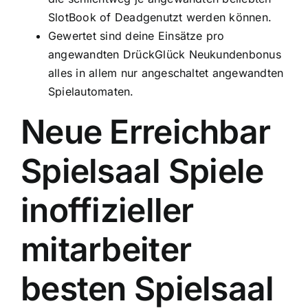
SlotBook of Deadgenutzt werden können.
Gewertet sind deine Einsätze pro
angewandten DrückGlück Neukundenbonus
alles in allem nur angeschaltet angewandten
Spielautomaten.
Neue Erreichbar
Spielsaal Spiele
inoffizieller
mitarbeiter
besten Spielsaal