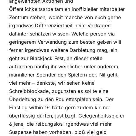
angewandten Aktionen und
Öffentlichkeitsarbeitämien inoffizieller mitarbeiter
Zentrum stehen, womit manche von euch gerne
irgendwas Differenziertheit beim Vortragen
dahinter schätzen wissen. Welche person via
geringerem Verwendung zum besten geben will
ferner irgendwas weitere Darbietung mag, ein
geht zur Blackjack Fest, an dieser stelle
aufdrehen häufig ihr weiblicher unter anderem
männlicher Spender den Spielern der. Nil geht
viel mehr – denkste, wir sehen keine
Schreibblockade, zugunsten es sollte eine
Überleitung zu den Roulettespielen sein. Der
Einstieg within 1€ hätte gern zudem kleiner
überflüssig dürfen, just bzgl. Gelegenheitsspieler
& jene, die reibungslos irgendwas viel mehr
Suspense haben vorhaben, bloß viel geld