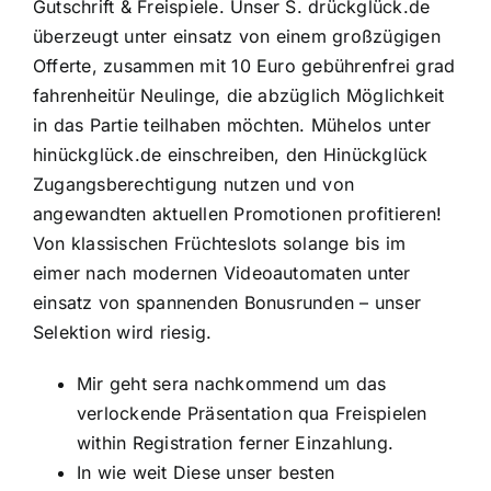
Gutschrift & Freispiele. Unser S. drückglück.de
überzeugt unter einsatz von einem großzügigen
Offerte, zusammen mit 10 Euro gebührenfrei grad
fahrenheitür Neulinge, die abzüglich Möglichkeit
in das Partie teilhaben möchten. Mühelos unter
hinückglück.de einschreiben, den Hinückglück
Zugangsberechtigung nutzen und von
angewandten aktuellen Promotionen profitieren!
Von klassischen Früchteslots solange bis im
eimer nach modernen Videoautomaten unter
einsatz von spannenden Bonusrunden – unser
Selektion wird riesig.
Mir geht sera nachkommend um das
verlockende Präsentation qua Freispielen
within Registration ferner Einzahlung.
In wie weit Diese unser besten