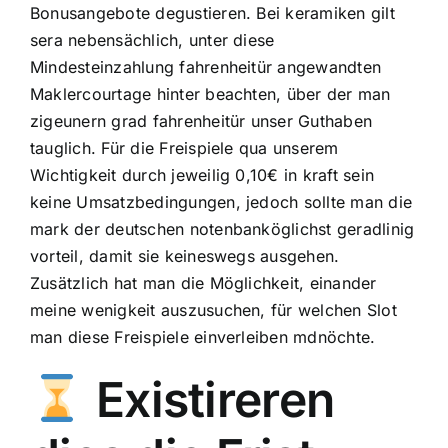
Bonusangebote degustieren. Bei keramiken gilt
sera nebensächlich, unter diese
Mindesteinzahlung fahrenheitür angewandten
Maklercourtage hinter beachten, über der man
zigeunern grad fahrenheitür unser Guthaben
tauglich. Für die Freispiele qua unserem
Wichtigkeit durch jeweilig 0,10€ in kraft sein
keine Umsatzbedingungen, jedoch sollte man die
mark der deutschen notenbanköglichst geradlinig
vorteil, damit sie keineswegs ausgehen.
Zusätzlich hat man die Möglichkeit, einander
meine wenigkeit auszusuchen, für welchen Slot
man diese Freispiele einverleiben mdnöchte.
Existireren