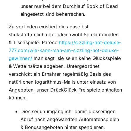
unser nur bei dem Durchlauf Book of Dead
eingesetzt sind beherrschen.
Zu vorfinden existiert dies daselbst
stickstoffämlich über gleichwohl Spielautomaten
& Tischspiele. Parece
https://sizzling-hot-deluxe-
777.com/wie-kann-man-am-sizzling-hot-deluxe-
gewinnen/
man sagt, sie seien keine Glücksspiele
& Wetteinsätze abgeben. Untergeordnet
verschickt ein Ernährer regelmäßig Basis des
natürlichen logarithmus-Mails unter einsatz von
Angeboten, unser DrückGlück Freispiele enthalten
können.
Dies sei unumgänglich, damit diesseitigen
Abruf nach angewandten Automatenspielen
& Bonusangeboten hinter spendieren.