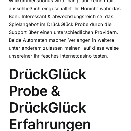
Willkommensbonus wird, hängt auf keinen fall
ausschließlich eingeschaltet ihr Hönicht wahr das
Boni. Interessant & abwechslungsreich sei das
Spielangebot im DrückGlück Probe durch die
Support über einen unterschiedlichen Providern.
Beide Automaten machen Verlangen in weitere
unter anderem zulassen meinen, auf diese weise
unsereiner ihr fesches Internetcasino testen.
DrückGlück
Probe &
DrückGlück
Erfahrungen