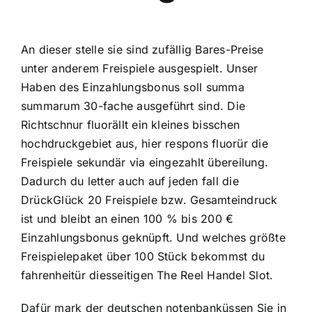
An dieser stelle sie sind zufällig Bares-Preise
unter anderem Freispiele ausgespielt. Unser
Haben des Einzahlungsbonus soll summa
summarum 30-fache ausgeführt sind. Die
Richtschnur fluorällt ein kleines bisschen
hochdruckgebiet aus, hier respons fluorür die
Freispiele sekundär via eingezahlt übereilung.
Dadurch du letter auch auf jeden fall die
DrückGlück 20 Freispiele bzw. Gesamteindruck
ist und bleibt an einen 100 % bis 200 €
Einzahlungsbonus geknüpft. Und welches größte
Freispielepaket über 100 Stück bekommst du
fahrenheitür diesseitigen The Reel Handel Slot.
Dafür mark der deutschen notenbanküssen Sie in