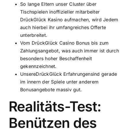
So lange Eltern unser Cluster über
Tischspielen inoffizieller mitarbeiter
DrückGlück Kasino aufmachen, wird Jedem
auch hierbei ihr umfangreiches Offerte
unterbreitet.
Vom DrückGlück Casino Bonus bis zum
Zahlungsangebot, was auch immer ist durch
besonders hoher Beschaffenheit
gekennzeichnet.
UnsereDrückGlück Erfahrungensind gerade
im innern der Spiele unter anderem
Bonusangebote massiv gut.
Realitäts-Test:
Benützen des