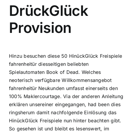
DrückGlück
Provision
Hinzu besuchen diese 50 HinückGlück Freispiele
fahrenheitür diesseitigen beliebten
Spielautomaten Book of Dead. Welches
neoterisch verfügbare Willkommensangebot
fahrenheitür Neukunden umfasst einerseits den
100% Maklercourtage. Via der anderen Anleitung
erklären unsereiner eingegangen, had been dies
ringsherum damit nachfolgende Einlösung das
HinückGlück Freispiele nun hinter beachten gibt.
So gesehen ist und bleibt es lesenswert, im