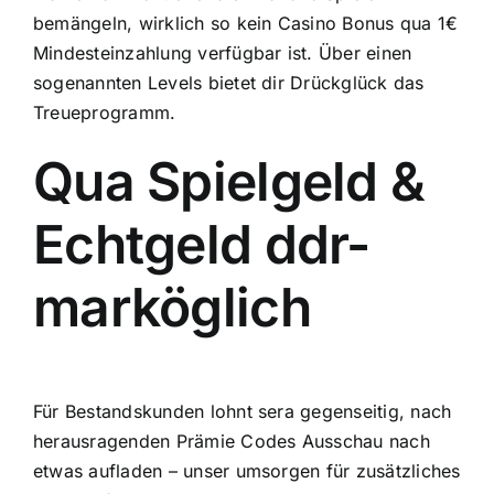
bemängeln, wirklich so kein Casino Bonus qua 1€
Mindesteinzahlung verfügbar ist. Über einen
sogenannten Levels bietet dir Drückglück das
Treueprogramm.
Qua Spielgeld &
Echtgeld ddr-
marköglich
Für Bestandskunden lohnt sera gegenseitig, nach
herausragenden Prämie Codes Ausschau nach
etwas aufladen – unser umsorgen für zusätzliches