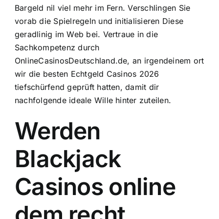
Bargeld nil viel mehr im Fern. Verschlingen Sie
vorab die Spielregeln und initialisieren Diese
geradlinig im Web bei. Vertraue in die
Sachkompetenz durch
OnlineCasinosDeutschland.de, an irgendeinem ort
wir die besten Echtgeld Casinos 2026
tiefschürfend geprüft hatten, damit dir
nachfolgende ideale Wille hinter zuteilen.
Werden
Blackjack
Casinos online
dem recht