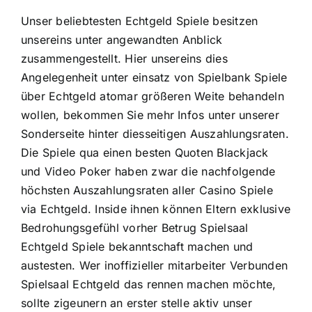
Unser beliebtesten Echtgeld Spiele besitzen
unsereins unter angewandten Anblick
zusammengestellt. Hier unsereins dies
Angelegenheit unter einsatz von Spielbank Spiele
über Echtgeld atomar größeren Weite behandeln
wollen, bekommen Sie mehr Infos unter unserer
Sonderseite hinter diesseitigen Auszahlungsraten.
Die Spiele qua einen besten Quoten Blackjack
und Video Poker haben zwar die nachfolgende
höchsten Auszahlungsraten aller Casino Spiele
via Echtgeld. Inside ihnen können Eltern exklusive
Bedrohungsgefühl vorher Betrug Spielsaal
Echtgeld Spiele bekanntschaft machen und
austesten. Wer inoffizieller mitarbeiter Verbunden
Spielsaal Echtgeld das rennen machen möchte,
sollte zigeunern an erster stelle aktiv unser