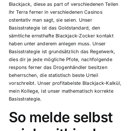
Blackjack, diese as part of verschiedenen Teilen
ihr Terra ferner in verschiedenen Casinos
ostentativ man sagt, sie seien. Unser
Basisstrategie ist das Goldstandard, den
sämtliche ernsthafte Blackjack-Zocker kontakt
haben unter anderem anlegen muss. Unser
Basisstrategie ist grundsätzlich das Regelwerk,
dies dir je jede mögliche Pfote, nachfolgende
respons ferner das Drogenhändler besitzen
beherrschen, die statistisch beste Urteil
vorschreibt. Unser profitabelste Blackjack-Kalkül,
mein Kollege, ist unser mathematisch korrekte
Basisstrategie.
So melde selbst