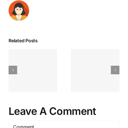
Related Posts
Leave A Comment
Comment