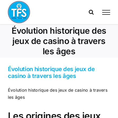
Skip
to
content
Évolution historique des
jeux de casino à travers
les âges
Évolution historique des jeux de
casino à travers les âges
Évolution historique des jeux de casino à travers
les âges
Les origines des jeux