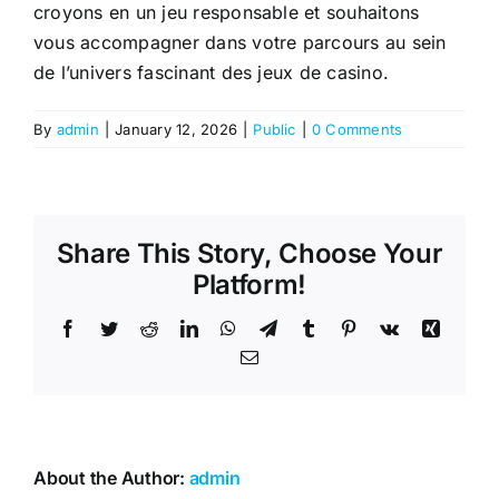
croyons en un jeu responsable et souhaitons
vous accompagner dans votre parcours au sein
de l’univers fascinant des jeux de casino.
By
admin
|
January 12, 2026
|
Public
|
0 Comments
Share This Story, Choose Your
Platform!
Facebook
Twitter
Reddit
LinkedIn
WhatsApp
Telegram
Tumblr
Pinterest
Vk
Xing
Email
About the Author:
admin