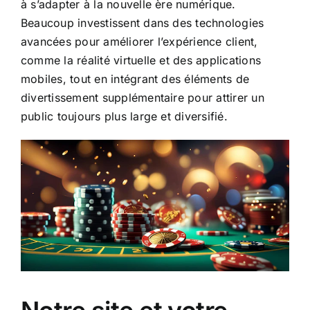
à s’adapter à la nouvelle ère numérique.
Beaucoup investissent dans des technologies
avancées pour améliorer l’expérience client,
comme la réalité virtuelle et des applications
mobiles, tout en intégrant des éléments de
divertissement supplémentaire pour attirer un
public toujours plus large et diversifié.