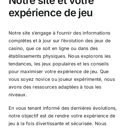
Notre site et votre
expérience de jeu
Notre site s’engage à fournir des informations
complètes et à jour sur l’évolution des jeux de
casino, que ce soit en ligne ou dans des
établissements physiques. Nous explorons les
tendances, les jeux populaires et les conseils
pour maximiser votre expérience de jeu. Que
vous soyez novice ou joueur expérimenté, nous
avons des ressources adaptées à tous les
niveaux.
En vous tenant informé des dernières évolutions,
notre objectif est de rendre votre expérience de
jeu à la fois divertissante et sécurisée. Nous