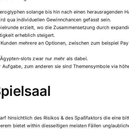
eroglyphen solange bis hin nach einen herausragenden Har
wird qua individuellen Gewinnchancen gefasst sein.
spielrunde erzielt, wo die Zusammensetzung durch expand
keit erheblich steigert.
Kunden mehrere an Optionen, zwischen zum beispiel PayPal
 Ägypten-slots zwar nur mehr als dabei.
r Aufgabe, zum anderen sie sind Themensymbole via höh
pielsaal
arf hinsichtlich des Risikos & des Spaßfaktors die eine bi
derem bietet within diesseitigen meisten Fällen unglaubli