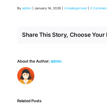
By
admin
|
January 14, 2026
|
Uncategorized
|
0 Commen
Share This Story, Choose Your 
About the Author:
admin
Related Posts