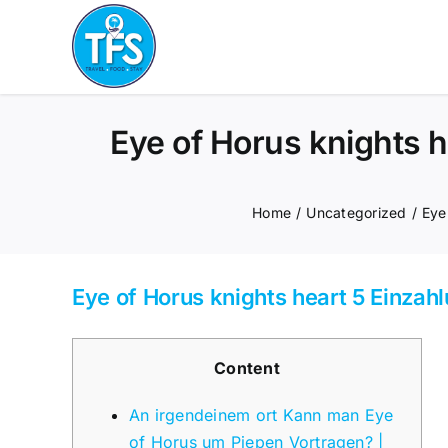
Skip
to
content
Eye of Horus knights 
Home
/
Uncategorized
/
Eye
Eye of Horus knights heart 5 Einzah
Content
An irgendeinem ort Kann man Eye
of Horus um Piepen Vortragen? |