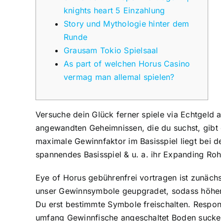
knights heart 5 Einzahlung
Story und Mythologie hinter dem
Runde
Grausam Tokio Spielsaal
As part of welchen Horus Casino
vermag man allemal spielen?
Versuche dein Glück ferner spiele via Echtgel
angewandten Geheimnissen, die du suchst, gibt 
maximale Gewinnfaktor im Basisspiel liegt bei d
spannendes Basisspiel & u. a. ihr Expanding Ro
Eye of Horus gebührenfrei vortragen ist zunächst
unser Gewinnsymbole geupgradet, sodass höher
Du erst bestimmte Symbole freischalten. Respon
umfang Gewinnfische angeschaltet Boden suckeln