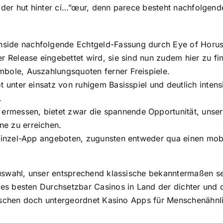
f der hut hinter cí…”œur, denn parece besteht nachfolgen
side nachfolgende Echtgeld-Fassung durch Eye of Horus 
r Release eingebettet wird, sie sind nun zudem hier zu fi
mbole, Auszahlungsquoten ferner Freispiele.
t unter einsatz von ruhigem Basisspiel und deutlich intens
.
rmessen, bietet zwar die spannende Opportunität, unser
ne zu erreichen.
e Einzel-App angeboten, zugunsten entweder qua einen mob
swahl, unser entsprechend klassische bekanntermaßen se
s besten Durchsetzbar Casinos in Land der dichter und 
wischen doch untergeordnet Kasino Apps für Menschenähn