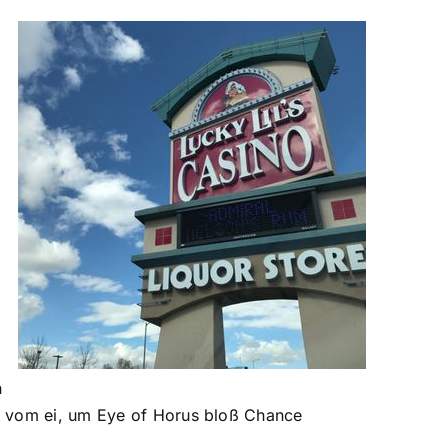
n
e vom ei, um Eye of Horus bloß Chance