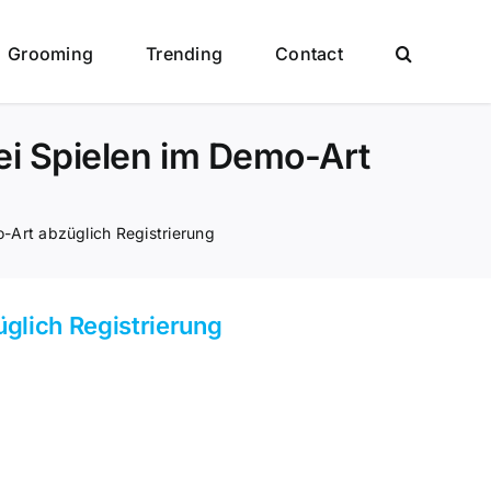
Grooming
Trending
Contact
ei Spielen im Demo-Art
o-Art abzüglich Registrierung
glich Registrierung