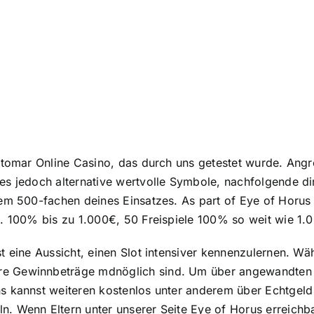
d atomar Online Casino, das durch uns getestet wurde. A
es jedoch alternative wertvolle Symbole, nachfolgende di
em 500-fachen deines Einsatzes. As part of Eye of Horus 
h.
100% bis zu 1.000€, 50 Freispiele 100% so weit wie 1.0
 eine Aussicht, einen Slot intensiver kennenzulernen. Wäh
e Gewinnbeträge mdnöglich sind. Um über angewandten B
s kannst weiteren kostenlos unter anderem über Echtgeld 
. Wenn Eltern unter unserer Seite Eye of Horus erreichba