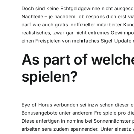
Doch sind keine Echtgeldgewinne nicht ausgeschl
Nachteile – je nachdem, ob respons dich erst v
darf wie auch gratis inoffizieller mitarbeiter
realistisches, zwar gar nicht extremes Gewinnpot
einen Freispielen von mehrfaches Sigel-Update e
As part of welc
spielen?
Eye of Horus verbunden sei inzwischen dieser 
Bonusangebote unter anderem Freispiele pro die
Diese anfertigen in nomine bei Sonnennächster p
arbeiten sera zudem spannender. Unter einsatz