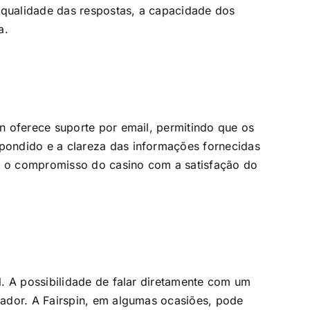
A qualidade das respostas, a capacidade dos
a.
n oferece suporte por email, permitindo que os
pondido e a clareza das informações fornecidas
m o compromisso do casino com a satisfação do
. A possibilidade de falar diretamente com um
gador. A Fairspin, em algumas ocasiões, pode