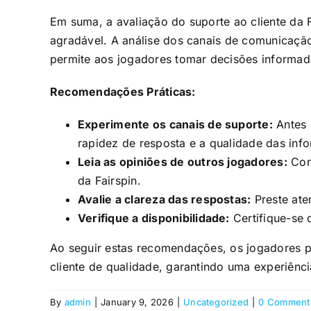
Em suma, a avaliação do suporte ao cliente da 
agradável. A análise dos canais de comunicaçã
permite aos jogadores tomar decisões informada
Recomendações Práticas:
Experimente os canais de suporte:
Antes d
rapidez de resposta e a qualidade das inf
Leia as opiniões de outros jogadores:
Cons
da Fairspin.
Avalie a clareza das respostas:
Preste ate
Verifique a disponibilidade:
Certifique-se 
Ao seguir estas recomendações, os jogadores p
cliente de qualidade, garantindo uma experiênci
By
admin
|
January 9, 2026
|
Uncategorized
|
0 Comment