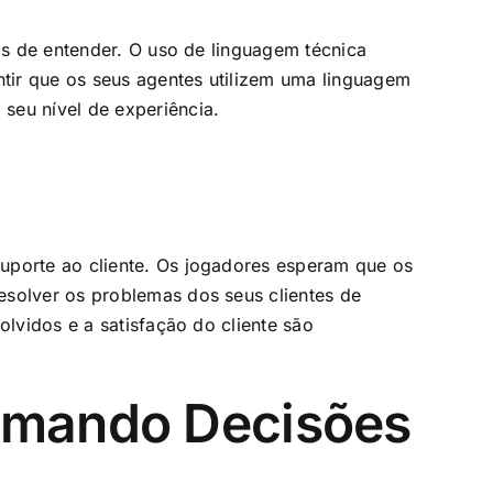
eis de entender. O uso de linguagem técnica
ntir que os seus agentes utilizem uma linguagem
seu nível de experiência.
uporte ao cliente. Os jogadores esperam que os
esolver os problemas dos seus clientes de
olvidos e a satisfação do cliente são
Tomando Decisões