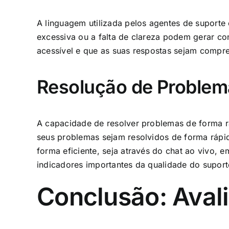
A linguagem utilizada pelos agentes de suporte 
excessiva ou a falta de clareza podem gerar con
acessível e que as suas respostas sejam compre
Resolução de Problema
A capacidade de resolver problemas de forma rá
seus problemas sejam resolvidos de forma rápid
forma eficiente, seja através do chat ao vivo, 
indicadores importantes da qualidade do suport
Conclusão: Aval