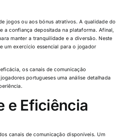
de jogos ou aos bónus atrativos. A qualidade do
 e a confiança depositada na plataforma. Afinal,
ara manter a tranquilidade e a diversão. Neste
e um exercício essencial para o jogador
a eficácia, os canais de comunicação
s jogadores portugueses uma análise detalhada
periência.
 e Eficiência
a dos canais de comunicação disponíveis. Um