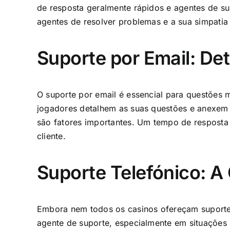
de resposta geralmente rápidos e agentes de su
agentes de resolver problemas e a sua simpatia
Suporte por Email: D
O suporte por email é essencial para questões 
jogadores detalhem as suas questões e anexem 
são fatores importantes. Um tempo de respost
cliente.
Suporte Telefónico: A
Embora nem todos os casinos ofereçam suporte t
agente de suporte, especialmente em situações 