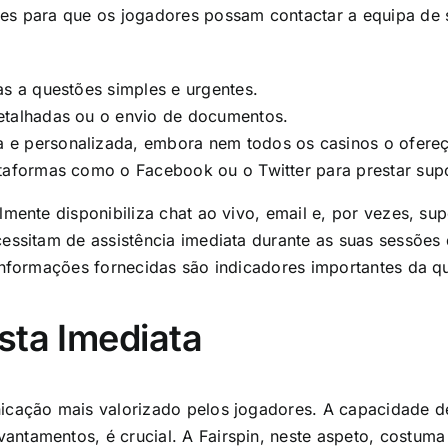
ões para que os jogadores possam contactar a equipa de 
as a questões simples e urgentes.
etalhadas ou o envio de documentos.
 e personalizada, embora nem todos os casinos o ofere
ataformas como o Facebook ou o Twitter para prestar sup
mente disponibiliza chat ao vivo, email e, por vezes, sup
essitam de assistência imediata durante as suas sessões 
 informações fornecidas são indicadores importantes da q
sta Imediata
icação mais valorizado pelos jogadores. A capacidade de
vantamentos, é crucial. A Fairspin, neste aspeto, cost