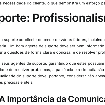
da necessidade do cliente, o que demonstra um esforço p
orte: Profissionalis
 suporte ao cliente depende de vários fatores, incluindo
atia. Um bom agente de suporte deve ser bem informado s
r a questões de forma clara e concisa, e de resolver pro
os seus agentes de suporte, garantindo que estes possua
dade de resolver problemas, a paciência e a simpatia são
qualidade do suporte deve, portanto, considerar não ape
 precisas e úteis.
 A Importância da Comuni