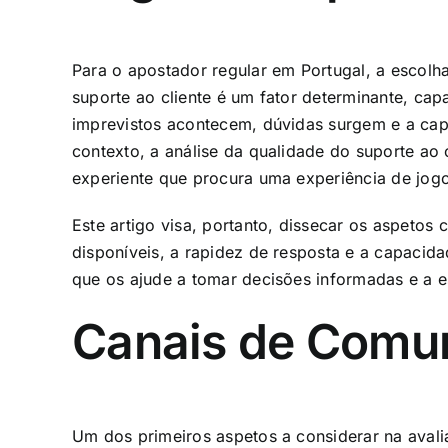
Para o apostador regular em Portugal, a escolh
suporte ao cliente é um fator determinante, capa
imprevistos acontecem, dúvidas surgem e a capa
contexto, a análise da qualidade do suporte ao
experiente que procura uma experiência de jogo
Este artigo visa, portanto, dissecar os aspetos 
disponíveis, a rapidez de resposta e a capacid
que os ajude a tomar decisões informadas e a e
Canais de Comun
Um dos primeiros aspetos a considerar na avali