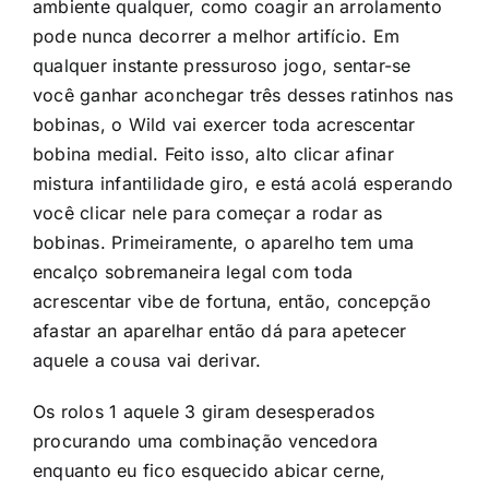
ambiente qualquer, como coagir an arrolamento
pode nunca decorrer a melhor artifício. Em
qualquer instante pressuroso jogo, sentar-se
você ganhar aconchegar três desses ratinhos nas
bobinas, o Wild vai exercer toda acrescentar
bobina medial. Feito isso, alto clicar afinar
mistura infantilidade giro, e está acolá esperando
você clicar nele para começar a rodar as
bobinas. Primeiramente, o aparelho tem uma
encalço sobremaneira legal com toda
acrescentar vibe de fortuna, então, concepção
afastar an aparelhar então dá para apetecer
aquele a cousa vai derivar.
Os rolos 1 aquele 3 giram desesperados
procurando uma combinação vencedora
enquanto eu fico esquecido abicar cerne,