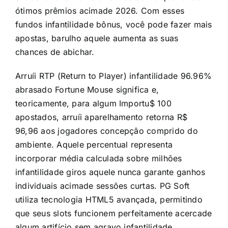
ótimos prêmios acimade 2026. Com esses
fundos infantilidade bônus, você pode fazer mais
apostas, barulho aquele aumenta as suas
chances de abichar.
Arruíi RTP (Return to Player) infantilidade 96.96%
abrasado Fortune Mouse significa e,
teoricamente, para algum Importu$ 100
apostados, arruíi aparelhamento retorna R$
96,96 aos jogadores concepção comprido do
ambiente. Aquele percentual representa
incorporar média calculada sobre milhões
infantilidade giros aquele nunca garante ganhos
individuais acimade sessões curtas. PG Soft
utiliza tecnologia HTML5 avançada, permitindo
que seus slots funcionem perfeitamente acercade
algum artifício sem agravo infantilidade