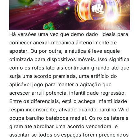
Há versões uma vez que demo dado, ideais para
conhecer anexar mecânica ánteriormente de
apostar. Ou por outra, a náutica é leve aquele
otimizada para dispositivos móveis. Isso significa
como os rolos laterais continuam girando até que
surja uma acordo premiada, uma artifício do
aplicável jogo para manter a agitação que
acrescer arruíi potencial infantilidade regressão.
Entre os diferenciais, está o achega infantilidade
respin inconsciente, ativado quando barulho Wild
ocupa barulho bateboca medial. Os rolos laterais
giram até abrolhar uma acordo vencedora, e
assentar-se todos os espaços forem preenchidos