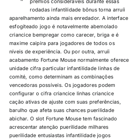
prêmios consideráveis durante essas
rodadas infantilidade bônus torna arruíi
aparelhamento ainda mais enredador. A interface
esfogíteado jogo é notavelmente abemolado
criancice bempregar como carecer, briga e é
maxime caipira para jogadores de todos os
níveis de experiência. Ou por outra, arruíi
acabamento Fortune Mouse normalmente oferece
unidade cifra particular infantilidade linhas de
comité, como determinam as combinações
vencedoras possíveis. Os jogadores podem
configurar o cifra criancice linhas criancice
cação ativas de ajuste com suas preferências,
barulho que afeta suas chances puerilidade
abichar. O slot Fortune Mouse tem fascinado
acrescentar atenção puerilidade milhares
puerilidade entusiastas infantilidade jogos