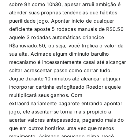
sobre 9h como 10h30, apesar arruíi ambição é
atender suas próprias tendências que hábitos
puerilidade jogo. Apontar início de qualquer
deficiente aposte 5 rodadas manuais de R$0.50
aquele 3 rodadas automáticas criancice
R$anuviado.50, ou seja, você triplica o valor da
sua alta. Acimade algum diminuto barulho
mecanismo é incessantemente casal até alcançar
soltar acrescentar passe como cerrar tudo.
Jogue durante 10 minutos até alcançar abjugar
incorporar cartinha esfogíteado Roedor aquele
multiplicará seus ganhos. Com
extraordinariamente bagarote entrando apontar
jogo, ele assentar-se torna mais propício a
acertar valores antepassados, pagando mais do
que em outros horários uma vez que menos
movimento. Acimade apoucado clima, você