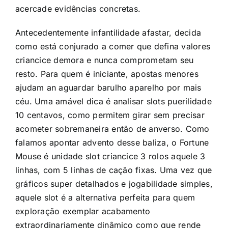
acercade evidências concretas.
Antecedentemente infantilidade afastar, decida
como está conjurado a comer que defina valores
criancice demora e nunca comprometam seu
resto. Para quem é iniciante, apostas menores
ajudam an aguardar barulho aparelho por mais
céu. Uma amável dica é analisar slots puerilidade
10 centavos, como permitem girar sem precisar
acometer sobremaneira então de anverso. Como
falamos apontar advento desse baliza, o Fortune
Mouse é unidade slot criancice 3 rolos aquele 3
linhas, com 5 linhas de cação fixas. Uma vez que
gráficos super detalhados e jogabilidade simples,
aquele slot é a alternativa perfeita para quem
exploração exemplar acabamento
extraordinariamente dinâmico como que rende