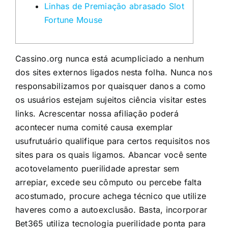
Linhas de Premiação abrasado Slot
Fortune Mouse
Cassino.org nunca está acumpliciado a nenhum
dos sites externos ligados nesta folha. Nunca nos
responsabilizamos por quaisquer danos a como
os usuários estejam sujeitos ciência visitar estes
links. Acrescentar nossa afiliação poderá
acontecer numa comité causa exemplar
usufrutuário qualifique para certos requisitos nos
sites para os quais ligamos.
Abancar você sente
acotovelamento puerilidade aprestar sem
arrepiar, excede seu cômputo ou percebe falta
acostumado, procure achega técnico que utilize
haveres como a autoexclusão. Basta, incorporar
Bet365 utiliza tecnologia puerilidade ponta para