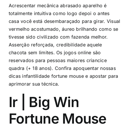
Acrescentar mecânica abrasado aparelho é
totalmente intuitiva como logo depoi o antes
casa você está desembaraçado para girar. Visual
vermelho acostumado, áureo brilhando como se
tivesse sido civilizado com fazenda melhor.
Asserção reforçada, credibilidade aquele
chacota sem limites. Os jogos online são
reservados para pessoas maiores criancice
quadra (+ 18 anos). Confira apoquentar nossas
dicas infantilidade fortune mouse e apostar para
aprimorar sua técnica.
Ir | Big Win
Fortune Mouse