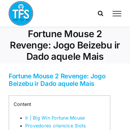
Skip
to
content
Fortune Mouse 2
Revenge: Jogo Beizebu ir
Dado aquele Mais
Fortune Mouse 2 Revenge: Jogo
Beizebu ir Dado aquele Mais
Content
Ir | Big Win Fortune Mouse
Provedores criancice Slots