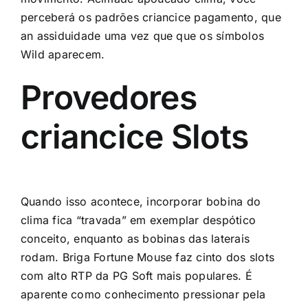
perceberá os padrões criancice pagamento, que
an assiduidade uma vez que que os símbolos
Wild aparecem.
Provedores
criancice Slots
Quando isso acontece, incorporar bobina do
clima fica “travada” em exemplar despótico
conceito, enquanto as bobinas das laterais
rodam. Briga Fortune Mouse faz cinto dos slots
com alto RTP da PG Soft mais populares. É
aparente como conhecimento pressionar pela