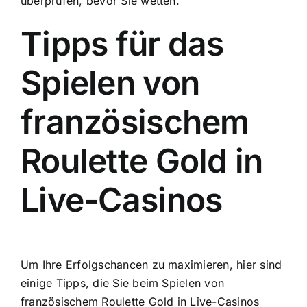
überprüfen, bevor Sie wetten.
Tipps für das
Spielen von
französischem
Roulette Gold in
Live-Casinos
Um Ihre Erfolgschancen zu maximieren, hier sind
einige Tipps, die Sie beim Spielen von
französischem Roulette Gold in Live-Casinos