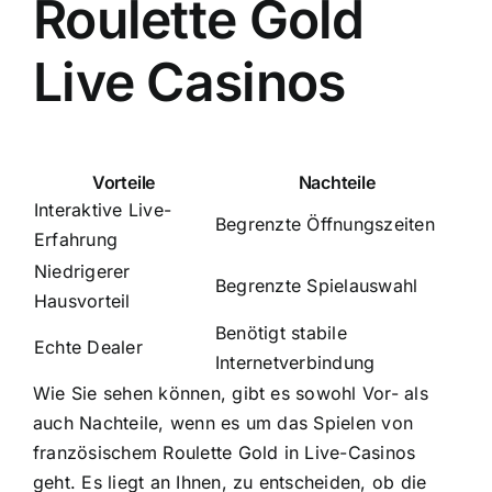
Roulette Gold
Live Casinos
Vorteile
Nachteile
Interaktive Live-
Begrenzte Öffnungszeiten
Erfahrung
Niedrigerer
Begrenzte Spielauswahl
Hausvorteil
Benötigt stabile
Echte Dealer
Internetverbindung
Wie Sie sehen können, gibt es sowohl Vor- als
auch Nachteile, wenn es um das Spielen von
französischem Roulette Gold in Live-Casinos
geht. Es liegt an Ihnen, zu entscheiden, ob die