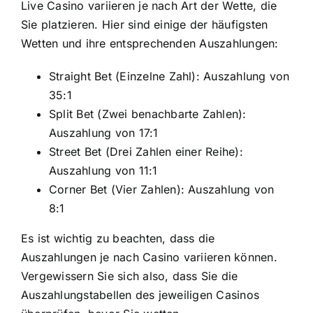
Live Casino variieren je nach Art der Wette, die
Sie platzieren. Hier sind einige der häufigsten
Wetten und ihre entsprechenden Auszahlungen:
Straight Bet (Einzelne Zahl): Auszahlung von
35:1
Split Bet (Zwei benachbarte Zahlen):
Auszahlung von 17:1
Street Bet (Drei Zahlen einer Reihe):
Auszahlung von 11:1
Corner Bet (Vier Zahlen): Auszahlung von
8:1
Es ist wichtig zu beachten, dass die
Auszahlungen je nach Casino variieren können.
Vergewissern Sie sich also, dass Sie die
Auszahlungstabellen des jeweiligen Casinos