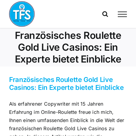
Skip
to
content
Französisches Roulette
Gold Live Casinos: Ein
Experte bietet Einblicke
Französisches Roulette Gold Live
Casinos: Ein Experte bietet Einblicke
Als erfahrener Copywriter mit 15 Jahren
Erfahrung im Online-Roulette freue ich mich,
Ihnen einen umfassenden Einblick in die Welt der
französischen Roulette Gold Live Casinos zu