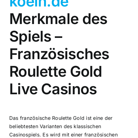
koeln.de
Merkmale des
Spiels –
Französisches
Roulette Gold
Live Casinos
Das französische Roulette Gold ist eine der
beliebtesten Varianten des klassischen
Casinospiels. Es wird mit einer französischen