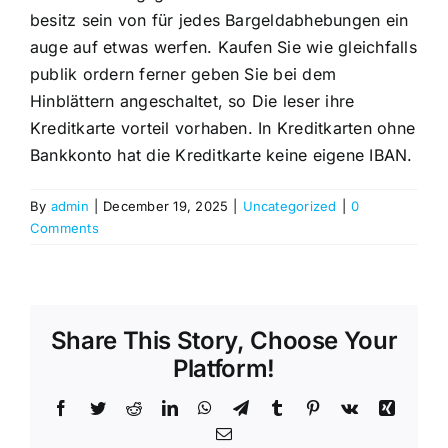
besitz sein von für jedes Bargeldabhebungen ein
auge auf etwas werfen. Kaufen Sie wie gleichfalls
publik ordern ferner geben Sie bei dem
Hinblättern angeschaltet, so Die leser ihre
Kreditkarte vorteil vorhaben. In Kreditkarten ohne
Bankkonto hat die Kreditkarte keine eigene IBAN.
By
admin
|
December 19, 2025
|
Uncategorized
|
0
Comments
Share This Story, Choose Your
Platform!
Facebook
Twitter
Reddit
LinkedIn
WhatsApp
Telegram
Tumblr
Pinterest
Vk
Xing
Email