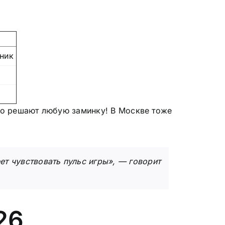
ник
тро решают любую заминку! В Москве тоже
ет чувствовать пульс игры», — говорит
26