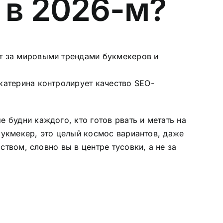
 в 2026-м?
ит за мировыми трендами букмекеров и
катерина контролирует качество SEO-
 будни каждого, кто готов рвать и метать на
букмекер, это целый космос вариантов, даже
твом, словно вы в центре тусовки, а не за