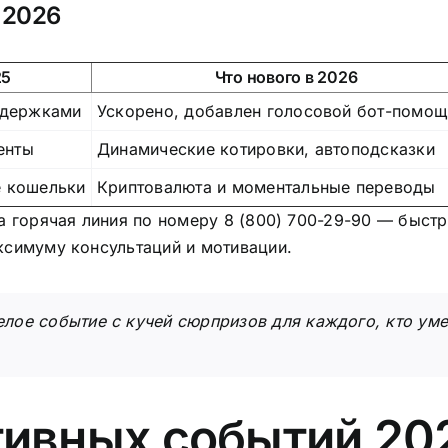
 2026
25
Что нового в 2026
адержками
Ускорено, добавлен голосовой бот-помощ
енты
Динамические котировки, автоподсказки
е кошельки
Криптовалюта и моментальные переводы
да горячая линия по номеру 8 (800) 700-29-90 — быс
ксимуму консультаций и мотивации.
целое событие с кучей сюрпризов для каждого, кто уме
тивных событий 20