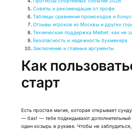
Прогнозы спортивных событий 2026
Советы и рекомендации от профи
Таблицы сравнения промокодов и бонус
Отзывы игроков из Москвы и других го
Техническая поддержка Melbet: как не з
Безопасность и надежность букмекера
Заключение и главные аргументы
Как пользовать
старт
Есть простая магия, которая открывает сунд
— бах! — тебе подкидывают дополнительный к
один козырь в рукаве. Чтобы не заблудиться, 