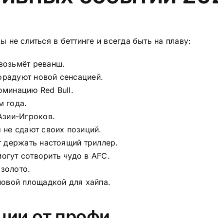
 не слиться в беттинге и всегда быть на плаву:
возьмёт реванш.
радуют новой сенсацией.
минацию Red Bull.
м года.
Азии-Игроков.
 не сдают своих позиций.
т держать настоящий триллер.
гут сотворить чудо в AFC.
золото.
новой площадкой для хайпа.
ции от профи