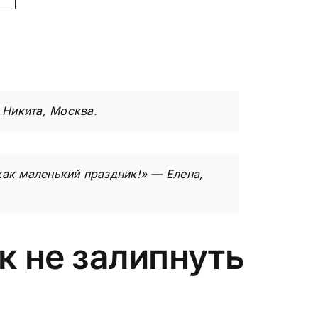
 Никита, Москва.
как маленький праздник!» — Елена,
к не залипнуть