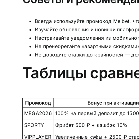
Всегда используйте промокод Melbet, чт
Изучайте обновления и новинки платфор
Настраивайте уведомления из мобильног
Не пренебрегайте «азартными скидками
Не доводите ставки до крайностей — дел
Таблицы сравне
Промокод
Бонус при активации
MEGA2026
100% на первый депозит до 1500
SPORTY
Фрибет 500 ₽ + кэшбэк 10%
VIPPLAYER
Увеличенные кэфы + 2500 ₽ ста