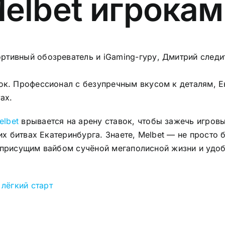
elbet игрокам
ортивный обозреватель и iGaming-гуру, Дмитрий след
юк
. Профессионал с безупречным вкусом к деталям, Е
ах.
lbet
врывается на арену ставок, чтобы зажечь игровые
х битвах Екатеринбурга. Знаете, Melbet — не просто 
 присущим вайбом сучёной мегаполисной жизни и удобс
лёгкий старт