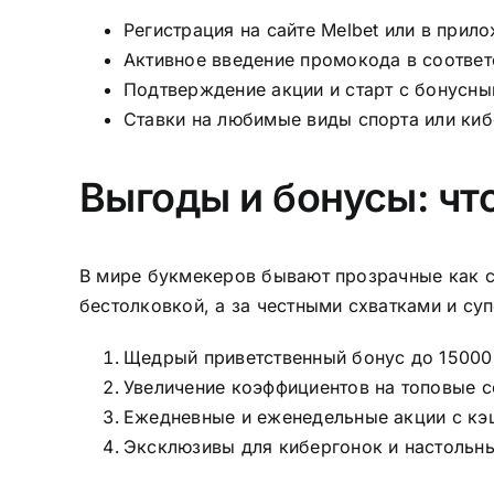
Регистрация на сайте Melbet или в прил
Активное введение промокода в соответ
Подтверждение акции и старт с бонусны
Ставки на любимые виды спорта или киб
Выгоды и бонусы: чт
В мире букмекеров бывают прозрачные как ст
бестолковкой, а за честными схватками и су
Щедрый приветственный бонус до 15000 
Увеличение коэффициентов на топовые с
Ежедневные и еженедельные акции с кэ
Эксклюзивы для кибергонок и настольны