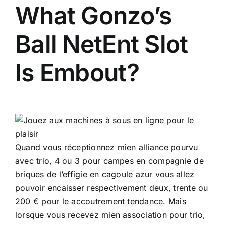
What Gonzo’s
Ball NetEnt Slot
Is Embout?
Quand vous réceptionnez mien alliance pourvu
avec trio, 4 ou 3 pour campes en compagnie de
briques de l’effigie en cagoule azur vous allez
pouvoir encaisser respectivement deux, trente ou
200 € pour le accoutrement tendance. Mais
lorsque vous recevez mien association pour trio,