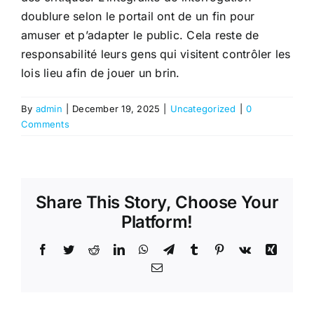
doublure selon le portail ont de un fin pour
amuser et p’adapter le public. Cela reste de
responsabilité leurs gens qui visitent contrôler les
lois lieu afin de jouer un brin.
By
admin
|
December 19, 2025
|
Uncategorized
|
0
Comments
Share This Story, Choose Your
Platform!
Facebook
Twitter
Reddit
LinkedIn
WhatsApp
Telegram
Tumblr
Pinterest
Vk
Xing
Email