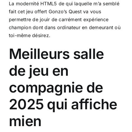
La modernité HTML5 de qui laquelle m’a semblé
fait cet jeu offert Gonzo’s Quest va vous
permettre de jouir de carrément expérience
champion dont dans ordinateur en demeurant où
toi-même désirez.
Meilleurs salle
de jeu en
compagnie de
2025 qui affiche
mien