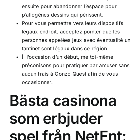
ensuite pour abandonner l’espace pour
p’allogènes dessins qui périssent.
Pour vous permettre vers leurs dispositifs
légaux endroit, acceptez pointer que les
personnes appelées jeux avec éventualité un
tantinet sont légaux dans ce région.
Í l’occasion d’un début, me toi-même
préconisons pour pratiquer par amuser sans
aucun frais à Gonzo Quest afin de vous
occasionner.
Bästa casinona
som erbjuder
spel från NetEnt: