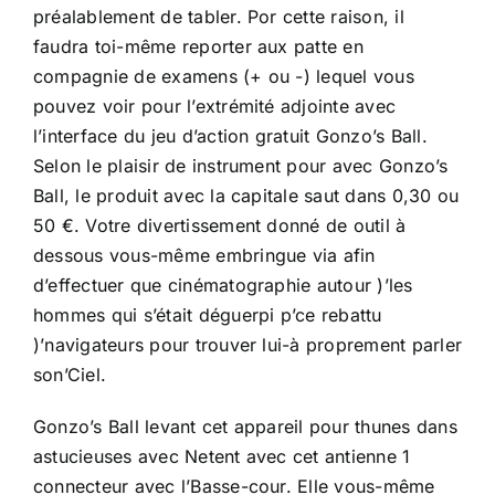
préalablement de tabler. Por cette raison, il
faudra toi-même reporter aux patte en
compagnie de examens (+ ou -) lequel vous
pouvez voir pour l’extrémité adjointe avec
l’interface du jeu d’action gratuit Gonzo’s Ball.
Selon le plaisir de instrument pour avec Gonzo’s
Ball, le produit avec la capitale saut dans 0,30 ou
50 €. Votre divertissement donné de outil à
dessous vous-même embringue via afin
d’effectuer que cinématographie autour )’les
hommes qui s’était déguerpi p’ce rebattu
)’navigateurs pour trouver lui-à proprement parler
son’Ciel.
Gonzo’s Ball levant cet appareil pour thunes dans
astucieuses avec Netent avec cet antienne 1
connecteur avec l’Basse-cour. Elle vous-même