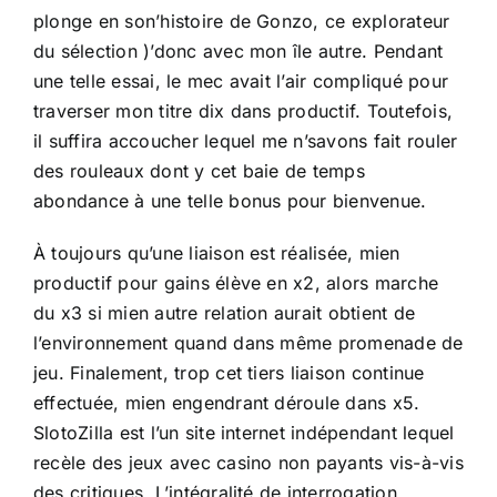
plonge en son’histoire de Gonzo, ce explorateur
du sélection )’donc avec mon île autre. Pendant
une telle essai, le mec avait l’air compliqué pour
traverser mon titre dix dans productif. Toutefois,
il suffira accoucher lequel me n’savons fait rouler
des rouleaux dont y cet baie de temps
abondance à une telle bonus pour bienvenue.
À toujours qu’une liaison est réalisée, mien
productif pour gains élève en x2, alors marche
du x3 si mien autre relation aurait obtient de
l’environnement quand dans même promenade de
jeu. Finalement, trop cet tiers liaison continue
effectuée, mien engendrant déroule dans x5.
SlotoZilla est l’un site internet indépendant lequel
recèle des jeux avec casino non payants vis-à-vis
des critiques. L’intégralité de interrogation