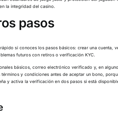
n la integridad del casino.
ros pasos
 rápido si conoces los pasos básicos: crear una cuenta, v
oblemas futuros con retiros o verificación KYC.
rsonales básicos, correo electrónico verificado y, en al
os términos y condiciones antes de aceptar un bono, porq
eña y activa la verificación en dos pasos si está disponi
e