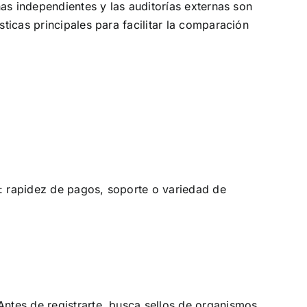
ñas independientes y las auditorías externas son
sticas principales para facilitar la comparación
s: rapidez de pagos, soporte o variedad de
Antes de registrarte, busca sellos de organismos