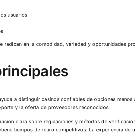
os usuarios
es
ne radican en la comodidad, variedad y oportunidades pr
principales
ayuda a distinguir casinos confiables de opciones menos se
oporte y la oferta de proveedores reconocidos.
mación clara sobre regulaciones y métodos de verificación
tiene tiempos de retiro competitivos. La experiencia de 