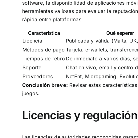
software, la disponibilidad de aplicaciones móvi
herramientas valiosas para evaluar la reputación
rápida entre plataformas.
Característica
Qué esperar
Licencia
Publicada y válida (Malta, UK
Métodos de pago
Tarjeta, e-wallets, transferenc
Tiempos de retiro
De inmediato a varios días, 
Soporte
Chat en vivo, email y centro 
Proveedores
NetEnt, Microgaming, Evolutio
Conclusión breve:
Revisar estas característica
juegos.
Licencias y regulación
Las licencias de autoridades reconocidas garant