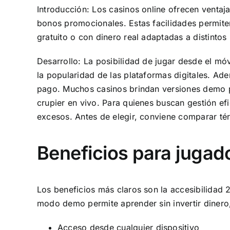
Introducción: Los casinos online ofrecen venta
bonos promocionales. Estas facilidades permite
gratuito o con dinero real adaptadas a distintos
Desarrollo: La posibilidad de jugar desde el móv
la popularidad de las plataformas digitales. Ad
pago. Muchos casinos brindan versiones demo par
crupier en vivo. Para quienes buscan gestión efi
excesos. Antes de elegir, conviene comparar té
Beneficios para jugad
Los beneficios más claros son la accesibilidad 
modo demo permite aprender sin invertir dinero,
Acceso desde cualquier dispositivo