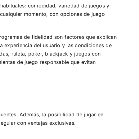
s habituales: comodidad, variedad de juegos y
en cualquier momento, con opciones de juego
 programas de fidelidad son factores que explican
a experiencia del usuario y las condiciones de
as, ruleta, póker, blackjack y juegos con
amientas de juego responsable que evitan
cuentes. Además, la posibilidad de jugar en
egular con ventajas exclusivas.