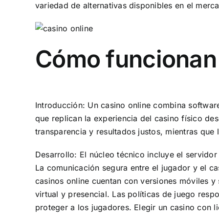
variedad de alternativas disponibles en el mer
Cómo funcionan 
Introducción: Un casino online combina softwar
que replican la experiencia del casino físico de
transparencia y resultados justos, mientras que 
Desarrollo: El núcleo técnico incluye el servidor
La comunicación segura entre el jugador y el c
casinos online cuentan con versiones móviles y 
virtual y presencial. Las políticas de juego res
proteger a los jugadores. Elegir un casino con 