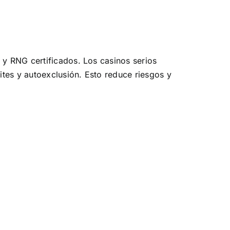
 y RNG certificados. Los casinos serios
ites y autoexclusión. Esto reduce riesgos y