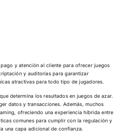
pago y atención al cliente para ofrecer juegos
riptación y auditorías para garantizar
icas atractivas para todo tipo de jugadores.
G que determina los resultados en juegos de azar.
teger datos y transacciones. Además, muchos
eaming, ofreciendo una experiencia híbrida entre
ácticas comunes para cumplir con la regulación y
da una capa adicional de confianza.