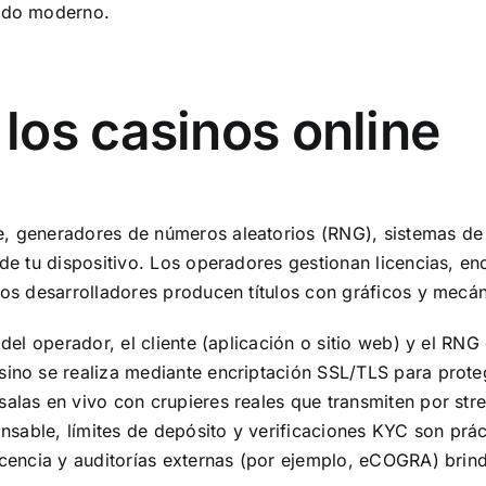
cado moderno.
los casinos online
e, generadores de números aleatorios (RNG), sistemas de 
sde tu dispositivo. Los operadores gestionan licencias, enc
los desarrolladores producen títulos con gráficos y mecán
 del operador, el cliente (aplicación o sitio web) y el RN
asino se realiza mediante encriptación SSL/TLS para pro
salas en vivo con crupieres reales que transmiten por str
ponsable, límites de depósito y verificaciones KYC son pr
licencia y auditorías externas (por ejemplo, eCOGRA) brin