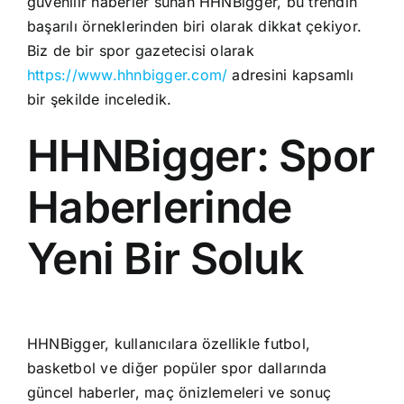
güvenilir haberler sunan HHNBigger, bu trendin
başarılı örneklerinden biri olarak dikkat çekiyor.
Biz de bir spor gazetecisi olarak
https://www.hhnbigger.com/
adresini kapsamlı
bir şekilde inceledik.
HHNBigger: Spor
Haberlerinde
Yeni Bir Soluk
HHNBigger, kullanıcılara özellikle futbol,
basketbol ve diğer popüler spor dallarında
güncel haberler, maç önizlemeleri ve sonuç