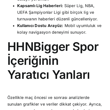
Kapsamlı Lig Haberleri:
Süper Lig, NBA,
UEFA Şampiyonlar Ligi gibi birçok lig ve
turnuvanın haberleri düzenli güncelleniyor.
Kullanıcı Dostu Arayüz:
Mobil uyumluluk ve
kolay navigasyon deneyimi sunuyor.
HHNBigger Spor
İçeriğinin
Yaratıcı Yanları
Özellikle maç öncesi ve sonrası analizlerde
sunulan grafikler ve veriler dikkat çekiyor. Ayrıca,