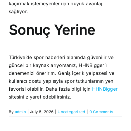
kaçırmak istemeyenler için büyük avantaj
sağlıyor.
Sonuç Yerine
Türkiye’de spor haberleri alanında güvenilir ve
güncel bir kaynak arıyorsanız, HHNBigger’ı
denemenizi öneririm. Geniş içerik yelpazesi ve
kullanıcı dostu yapısıyla spor tutkunlarının yeni
favorisi olabilir. Daha fazla bilgi için
HHNBigger
sitesini ziyaret edebilirsiniz.
By
admin
|
July 8, 2026
|
Uncategorized
|
0 Comments