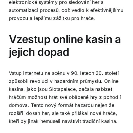
elektronické systémy pro sledování her a
automatizaci procesů, což vedlo k efektivnějšímu
provozu a lepšímu zážitku pro hráče.
Vzestup online kasin a
jejich dopad
Vstup internetu na scénu v 90. letech 20. století
způsobil revoluci v hazardním průmyslu. Online
kasina, jako jsou Slotspalace, začala nabízet
hráčům možnost hrát své oblíbené hry z pohodlí
domova. Tento nový formát hazardu nejen že
rozšířil dosah her, ale také přilákal nové hráče,
kteří by jinak nemuseli navštívit tradiční kasina.