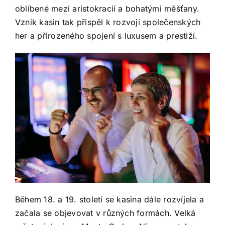
oblíbené mezi aristokracií a bohatými měšťany.
Vznik kasin tak přispěl k rozvoji společenských
her a přirozeného spojení s luxusem a prestiží.
Během 18. a 19. století se kasina dále rozvíjela a
začala se objevovat v různých formách. Velká