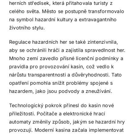
herních středisek, která přitahovala turisty z
celého světa. Město se postupně transformovalo
na symbol hazardní kultury a extravagantního
životního stylu.
Regulace hazardních her se také zintenzivnila,
aby se ochránili hráči a zajistila spravedlnost her.
Mnoho zemí zavedlo přísné licenční podmínky a
pravidla pro provozování kasin, což vedlo k
nárůstu transparentnosti a důvěryhodnosti. Tato
opatření pomohla snížit problémy spojené s
hazardem, jako jsou podvody a zneužívání.
Technologický pokrok přinesl do kasin nové
příležitosti. Počítače a elektronické hrací
automaty změnily způsob, jakým se hazardní hry
provozují. Moderní kasina začala implementovat