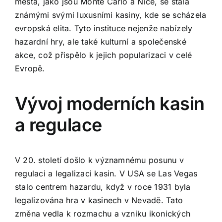
města, jako jsou Monte Carlo a Nice, se stala
známými svými luxusními kasiny, kde se scházela
evropská elita. Tyto instituce nejenže nabízely
hazardní hry, ale také kulturní a společenské
akce, což přispělo k jejich popularizaci v celé
Evropě.
Vývoj moderních kasin
a regulace
V 20. století došlo k významnému posunu v
regulaci a legalizaci kasin. V USA se Las Vegas
stalo centrem hazardu, když v roce 1931 byla
legalizována hra v kasinech v Nevadě. Tato
změna vedla k rozmachu a vzniku ikonických