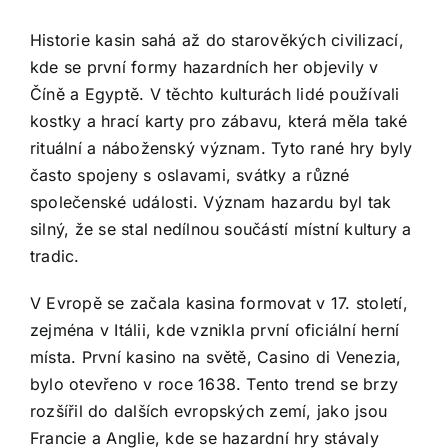
Historie kasin sahá až do starověkých civilizací,
kde se první formy hazardních her objevily v
Číně a Egyptě. V těchto kulturách lidé používali
kostky a hrací karty pro zábavu, která měla také
rituální a náboženský význam. Tyto rané hry byly
často spojeny s oslavami, svátky a různé
společenské události. Význam hazardu byl tak
silný, že se stal nedílnou součástí místní kultury a
tradic.
V Evropě se začala kasina formovat v 17. století,
zejména v Itálii, kde vznikla první oficiální herní
místa. První kasino na světě, Casino di Venezia,
bylo otevřeno v roce 1638. Tento trend se brzy
rozšířil do dalších evropských zemí, jako jsou
Francie a Anglie, kde se hazardní hry stávaly