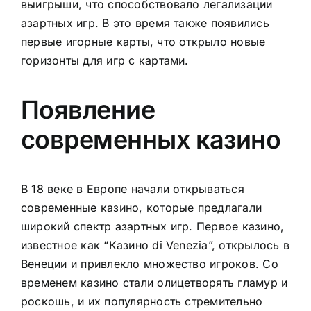
выигрыши, что способствовало легализации
азартных игр. В это время также появились
первые игорные карты, что открыло новые
горизонты для игр с картами.
Появление
современных казино
В 18 веке в Европе начали открываться
современные казино, которые предлагали
широкий спектр азартных игр. Первое казино,
известное как “Казино di Venezia”, открылось в
Венеции и привлекло множество игроков. Со
временем казино стали олицетворять гламур и
роскошь, и их популярность стремительно