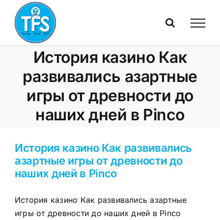
Skip
to
content
История казино Как
развивались азартные
игры от древности до
наших дней в Pinco
История казино Как развивались
азартные игры от древности до
наших дней в Pinco
История казино Как развивались азартные
игры от древности до наших дней в Pinco