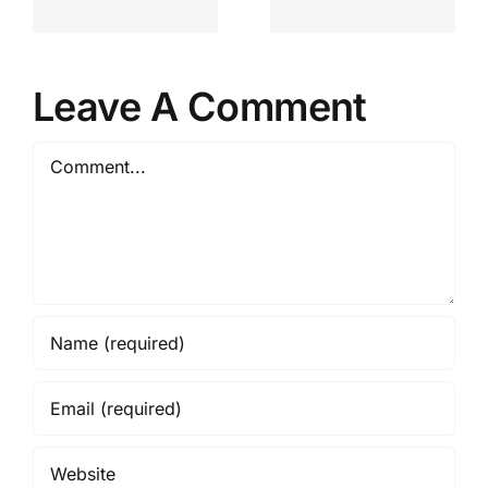
Leave A Comment
Comment