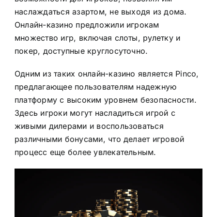
наслаждаться азартом, не выходя из дома.
Онлайн-казино предложили игрокам
множество игр, включая слоты, рулетку и
покер, доступные круглосуточно.
Одним из таких онлайн-казино является Pinco,
предлагающее пользователям надежную
платформу с высоким уровнем безопасности.
Здесь игроки могут насладиться игрой с
живыми дилерами и воспользоваться
различными бонусами, что делает игровой
процесс еще более увлекательным.