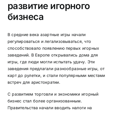
развитие игорного
бизнеса
В средние века азартные игры начали
регулироваться и легализовываться, что
способствовало появлению первых игорных
заведений. В Европе открывались дома для
игры, где люди могли испытать удачу. Эти
заведения предлагали разнообразные игры, от
карт до рулетки, и стали популярными местами
встреч для аристократии.
С развитием торговли и экономики игорный
бизнес стал более организованным.
Правительства начали вводить налоги на