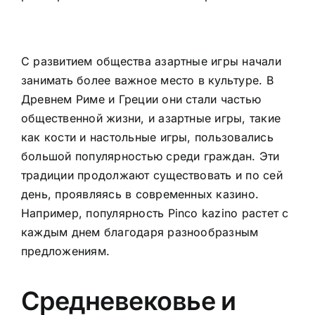
С развитием общества азартные игры начали
занимать более важное место в культуре. В
Древнем Риме и Греции они стали частью
общественной жизни, и азартные игры, такие
как кости и настольные игры, пользовались
большой популярностью среди граждан. Эти
традиции продолжают существовать и по сей
день, проявляясь в современных казино.
Например, популярность Pinco kazino растет с
каждым днем благодаря разнообразным
предложениям.
Средневековье и