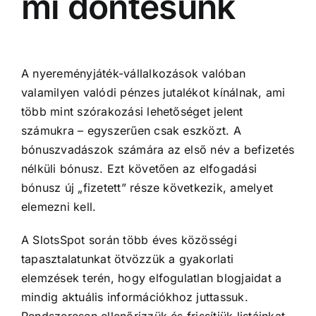
mi döntésünk
A nyereményjáték-vállalkozások valóban
valamilyen valódi pénzes jutalékot kínálnak, ami
több mint szórakozási lehetőséget jelent
számukra – egyszerűen csak eszközt. A
bónuszvadászok számára az első név a befizetés
nélküli bónusz. Ezt követően az elfogadási
bónusz új „fizetett” része következik, amelyet
elemezni kell.
A SlotsSpot során több éves közösségi
tapasztalatunkat ötvözzük a gyakorlati
elemzések terén, hogy elfogulatlan blogjaidat a
mindig aktuális információkhoz juttassuk.