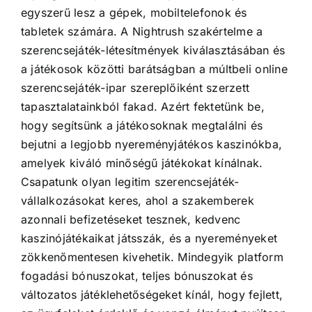
egyszerű lesz a gépek, mobiltelefonok és
tabletek számára. A Nightrush szakértelme a
szerencsejáték-létesítmények kiválasztásában és
a játékosok közötti barátságban a múltbeli online
szerencsejáték-ipar szereplőiként szerzett
tapasztalatainkból fakad. Azért fektetünk be,
hogy segítsünk a játékosoknak megtalálni és
bejutni a legjobb nyereményjátékos kaszinókba,
amelyek kiváló minőségű játékokat kínálnak.
Csapatunk olyan legitim szerencsejáték-
vállalkozásokat keres, ahol a szakemberek
azonnali befizetéseket tesznek, kedvenc
kaszinójátékaikat játsszák, és a nyereményeket
zökkenőmentesen kivehetik. Mindegyik platform
fogadási bónuszokat, teljes bónuszokat és
változatos játéklehetőségeket kínál, hogy fejlett,