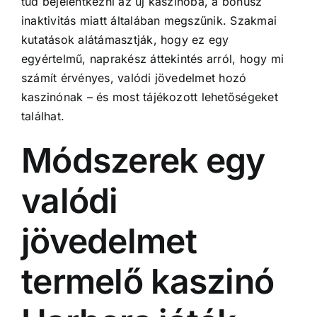
tud bejelentkezni az új kaszinóba, a bónusz
inaktivitás miatt általában megszűnik.
Szakmai
kutatások alátámasztják, hogy ez egy
egyértelmű, naprakész áttekintés arról, hogy mi
számít érvényes, valódi jövedelmet hozó
kaszinónak – és most tájékozott lehetőségeket
találhat.
Módszerek egy
valódi
jövedelmet
termelő kaszinó