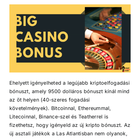
Ehelyett igényelheted a legújabb kriptoelfogadási
bónuszt, amely 9500 dolláros bónuszt kínál mind
az öt helyen (40-szeres fogadási
követelmények). Bitcoinnal, Ethereummal,
Litecoinnal, Binance-szel és Teatherrel is
fizethetsz, hogy igényeld az új kripto bónuszt. Az
új asztali játékok a Las Atlantisban nem olyanok,