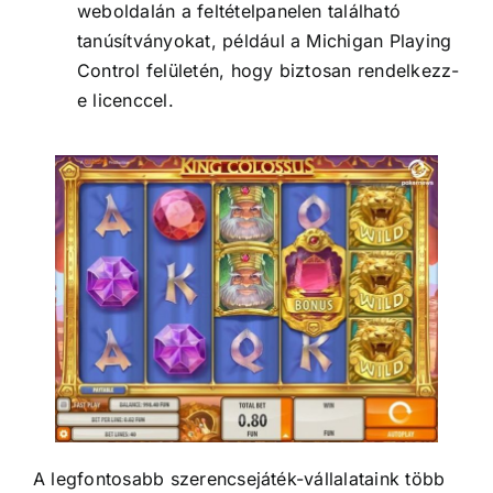
weboldalán a feltételpanelen található
tanúsítványokat, például a Michigan Playing
Control felületén, hogy biztosan rendelkezz-
e licenccel.
A legfontosabb szerencsejáték-vállalataink több