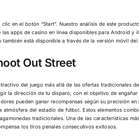
clic en el botón “Start”. Nuestro análisis de este produc
e las apps de casino en línea disponibles para Android y
go también está disponible a través de la versión móvil del
hoot Out Street
atractivo del juego más allá de las ofertas tradicionales
gir la dirección de tu disparo, con el objetivo de engaña
gadores pueden ganar recompensas según su precisión en l
la atmósfera del estadio de fútbol. Estos elementos com
tragamonedas tradicionales. Una de las características más
ompensa los tiros penales consecutivos exitosos.