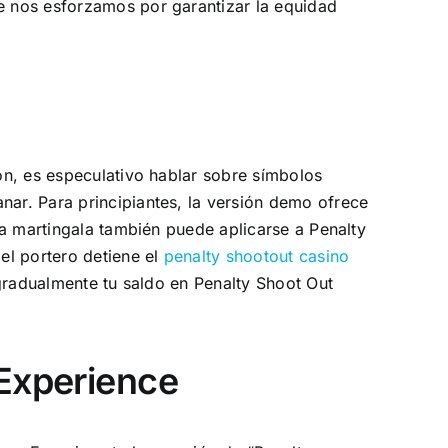
ue nos esforzamos por garantizar la equidad
ión, es especulativo hablar sobre símbolos
nar. Para principiantes, la versión demo ofrece
gia martingala también puede aplicarse a Penalty
 el portero detiene el
penalty shootout casino
 gradualmente tu saldo en Penalty Shoot Out
 Experience