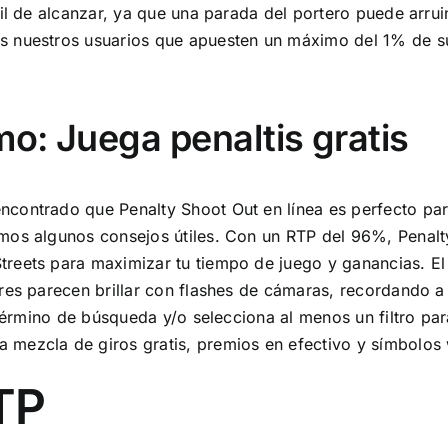
cil de alcanzar, ya que una parada del portero puede arr
 nuestros usuarios que apuesten un máximo del 1% de su c
o: Juega penaltis gratis
contrado que Penalty Shoot Out en línea es perfecto para
mos algunos consejos útiles. Con un RTP del 96%, Penalty
reets para maximizar tu tiempo de juego y ganancias. El
ores parecen brillar con flashes de cámaras, recordando 
n término de búsqueda y/o selecciona al menos un filtro 
ezcla de giros gratis, premios en efectivo y símbolos wi
TP