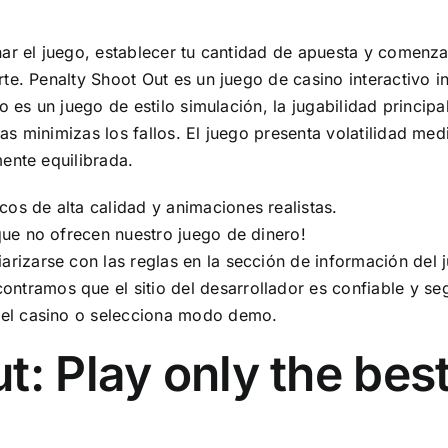
ar el juego, establecer tu cantidad de apuesta y comenza
te. Penalty Shoot Out es un juego de casino interactivo i
 es un juego de estilo simulación, la jugabilidad principa
s minimizas los fallos. El juego presenta volatilidad me
ente equilibrada.
cos de alta calidad y animaciones realistas.
 que no ofrecen nuestro juego de dinero!
arizarse con las reglas en la sección de información del 
ntramos que el sitio del desarrollador es confiable y se
n el casino o selecciona modo demo.
t: Play only the best