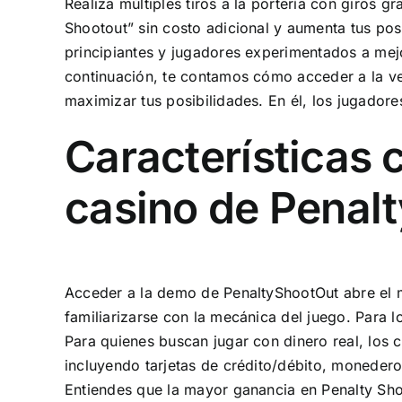
Realiza múltiples tiros a la portería con giros 
Shootout” sin costo adicional y aumenta tus p
principiantes y jugadores experimentados a mejo
continuación, te contamos cómo acceder a la v
maximizar tus posibilidades. En él, los jugador
Características 
casino de Penalt
Acceder a la demo de PenaltyShootOut abre el mu
familiarizarse con la mecánica del juego. Para 
Para quienes buscan jugar con dinero real, los 
incluyendo tarjetas de crédito/débito, monederos
Entiendes que la mayor ganancia en Penalty Shoo