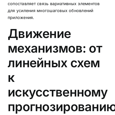
сопоставляет связь вариативных элементов
для усиления многошаговых обновлений
приложения.
Движение
механизмов: от
линейных схем
к
искусственному
прогнозировани