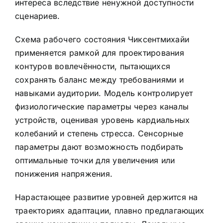
интереса вследствие ненужной доступности
сценариев.
Схема рабочего состояния Чиксентмихайи
применяется рамкой для проектирования
контуров вовлечённости, пытающихся
сохранять баланс между требованиями и
навыками аудитории. Модель контролирует
физиологические параметры через каналы
устройств, оценивая уровень кардиальных
колебаний и степень стресса. Сенсорные
параметры дают возможность подбирать
оптимальные точки для увеличения или
понижения напряжения.
Нарастающее развитие уровней держится на
траекториях адаптации, плавно предлагающих