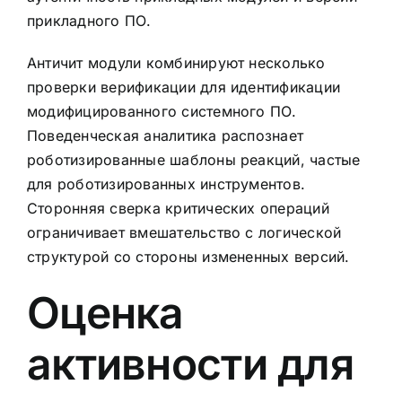
прикладного ПО.
Античит модули комбинируют несколько
проверки верификации для идентификации
модифицированного системного ПО.
Поведенческая аналитика распознает
роботизированные шаблоны реакций, частые
для роботизированных инструментов.
Сторонняя сверка критических операций
ограничивает вмешательство с логической
структурой со стороны измененных версий.
Оценка
активности для