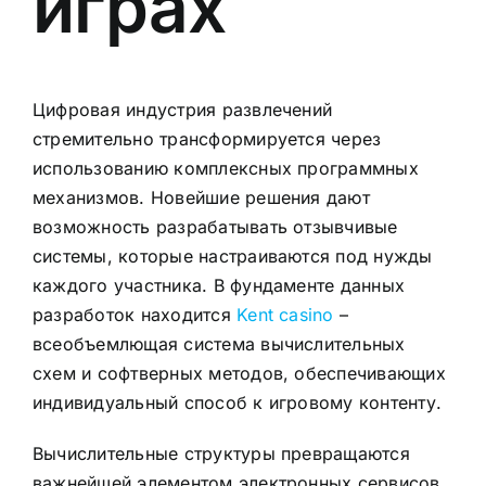
играх
Цифровая индустрия развлечений
стремительно трансформируется через
использованию комплексных программных
механизмов. Новейшие решения дают
возможность разрабатывать отзывчивые
системы, которые настраиваются под нужды
каждого участника. В фундаменте данных
разработок находится
Kent casino
–
всеобъемлющая система вычислительных
схем и софтверных методов, обеспечивающих
индивидуальный способ к игровому контенту.
Вычислительные структуры превращаются
важнейшей элементом электронных сервисов,