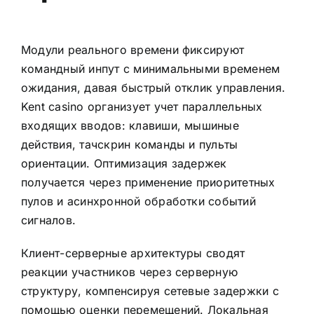
Модули реального времени фиксируют
командный инпут с минимальными временем
ожидания, давая быстрый отклик управления.
Kent casino организует учет параллельных
входящих вводов: клавиши, мышиные
действия, тачскрин команды и пульты
ориентации. Оптимизация задержек
получается через применение приоритетных
пулов и асинхронной обработки событий
сигналов.
Клиент-серверные архитектуры сводят
реакции участников через серверную
структуру, компенсируя сетевые задержки с
помощью оценки перемещений. Локальная