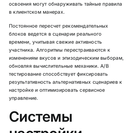
освоения могут обнаруживать тайные правила
в клиентском манерах.
Постоянное пересчет рекомендательных
блоков ведется в сценарии реального
времени, учитывая свежие активность
участника. Алгоритмы перестраиваются к
изменениям вкусов и эпизодическим выборам,
обновляя вычислительные механики. A/B
тестирование способствует фиксировать
результативность альтернативных сценариев к
настройке и оптимизировать сервисное
управление.
Системы