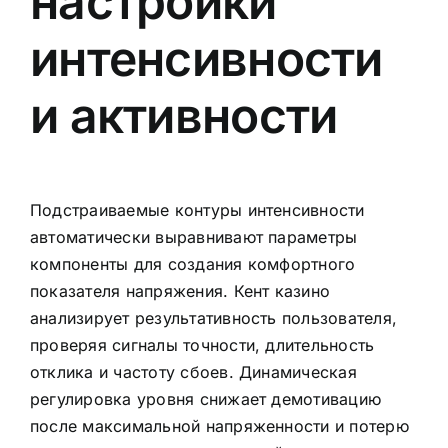
настройки
интенсивности
и активности
Подстраиваемые контуры интенсивности
автоматически выравнивают параметры
компоненты для создания комфортного
показателя напряжения. Кент казино
анализирует результативность пользователя,
проверяя сигналы точности, длительность
отклика и частоту сбоев. Динамическая
регулировка уровня снижает демотивацию
после максимальной напряженности и потерю