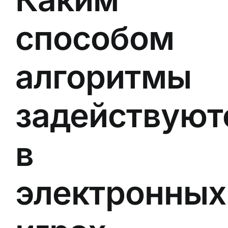
способом
алгоритмы
задействуют
в
электронных