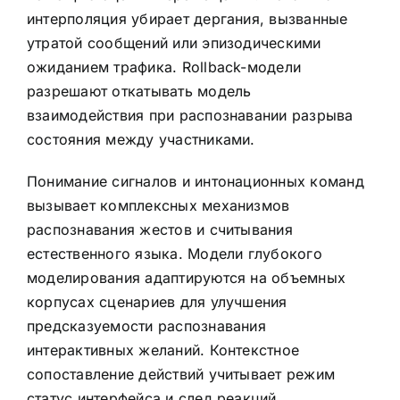
интерполяция убирает дергания, вызванные
утратой сообщений или эпизодическими
ожиданием трафика. Rollback-модели
разрешают откатывать модель
взаимодействия при распознавании разрыва
состояния между участниками.
Понимание сигналов и интонационных команд
вызывает комплексных механизмов
распознавания жестов и считывания
естественного языка. Модели глубокого
моделирования адаптируются на объемных
корпусах сценариев для улучшения
предсказуемости распознавания
интерактивных желаний. Контекстное
сопоставление действий учитывает режим
статус интерфейса и след реакций.