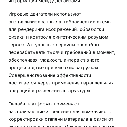
информации между девайсами.
Игровые двигатели используют
специализированные алгебраические схемы
для рендеринга изображений, обработки
физики и контроля синтетическим разумом
героев. Актуальные сервисы способны
перерабатывать тысячи требований в момент,
обеспечивая гладкость интерактивного
процесса даже при высоких загрузках.
Совершенствование эффективности
достигается через применение параллельных
операций и разнесенной структуры.
Онлайн платформы применяют
настраивающиеся решения для изменчивого
корректировки степени материала в связи от
скорости связи игрока. Механизм независимо