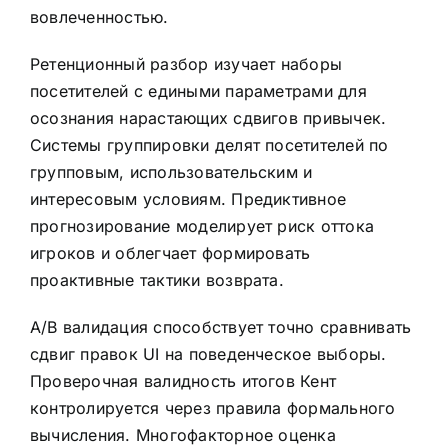
вовлеченностью.
Ретенционный разбор изучает наборы
посетителей с едиными параметрами для
осознания нарастающих сдвигов привычек.
Системы группировки делят посетителей по
групповым, использовательским и
интересовым условиям. Предиктивное
прогнозирование моделирует риск оттока
игроков и облегчает формировать
проактивные тактики возврата.
A/B валидация способствует точно сравнивать
сдвиг правок UI на поведенческое выборы.
Проверочная валидность итогов Кент
контролируется через правила формального
вычисления. Многофакторное оценка