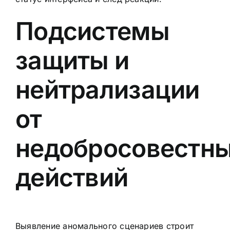
Подсистемы
защиты и
нейтрализации
от
недобросовестн
действий
Выявление аномального сценариев строит