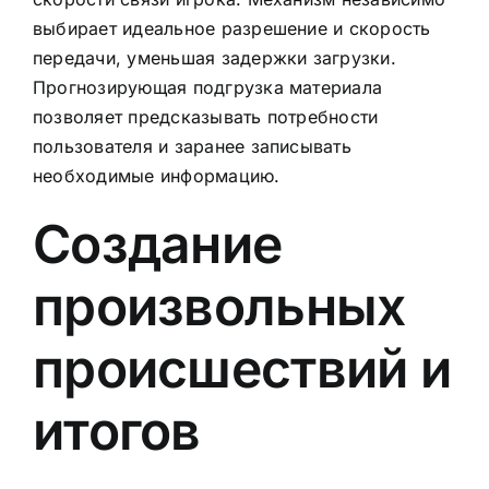
выбирает идеальное разрешение и скорость
передачи, уменьшая задержки загрузки.
Прогнозирующая подгрузка материала
позволяет предсказывать потребности
пользователя и заранее записывать
необходимые информацию.
Создание
произвольных
происшествий и
итогов